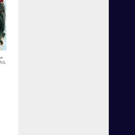
ая
R.G.