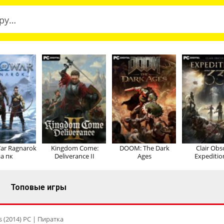
ar Ragnarok
Kingdom Come:
DOOM: The Dark
Clair Obs
а пк
Deliverance II
Ages
Expeditio
Топовые игры
 (2014) PC | Пиратка