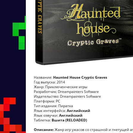
Название:
Haunted House Cryptic Graves
Год выпуска: 2014
Жанр: Приключенческие игры
Разработчик: Dreampainters Software
Издательство: Dreampainters Software
Платформа: PC
Тип издания: Пиратка
Язык интерфейса:
Английский
Язык озвучки:
Английский
Таблетка:
Вшита (RELOADED)
Описание:
Жанр игр ужасов со страшной и гнетущей ат