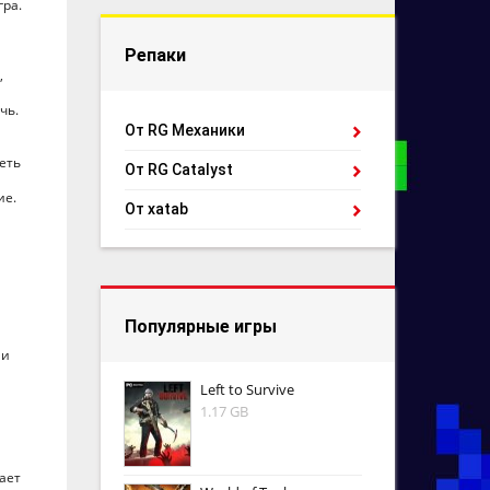
гра.
Репаки
,
чь.
От RG Механики
еть
От RG Catalyst
ие.
От xatab
Популярные игры
ии
Left to Survive
1.17 GB
ает