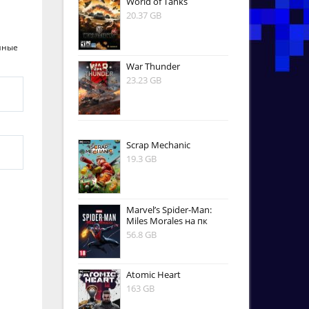
World of Tanks
20.37 GB
нные
War Thunder
23.23 GB
Scrap Mechanic
19.3 GB
Marvel’s Spider-Man:
Miles Morales на пк
56.8 GB
Atomic Heart
163 GB