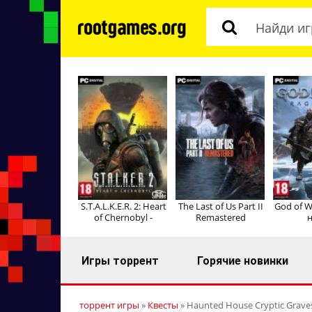
S.T.A.L.K.E.R. 2: Heart
The Last of Us Part II
God of W
of Chernobyl -
Remastered
н
Игры торрент
Горячие новинки
торрент игры
»
Квесты
» Haunted House Cryptic Graves