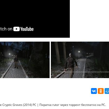
Cryptic Graves (2014) PC | Пиратка rutor через торрент бесплатно на PC.