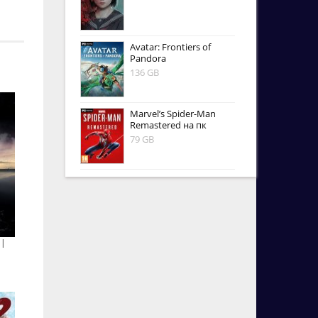
Avatar: Frontiers of
Pandora
136 GB
Marvel’s Spider-Man
Remastered на пк
79 GB
 |