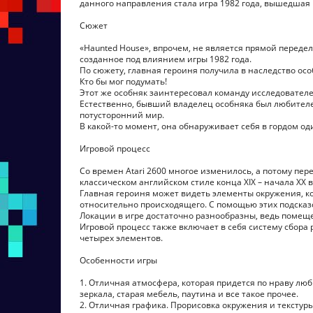
данного направления стала игра 1982 года, вышедшая н
Сюжет
«Haunted House», впрочем, не является прямой переде
созданное под влиянием игры 1982 года.
По сюжету, главная героиня получила в наследство осо
Кто бы мог подумать!
Этот же особняк заинтересовал команду исследовател
Естественно, бывший владелец особняка был любителе
потусторонний мир.
В какой-то момент, она обнаруживает себя в гордом о
Игровой процесс
Со времен Atari 2600 многое изменилось, а потому пер
классическом английском стиле конца XIX – начала XX в
Главная героиня может видеть элементы окружения, ко
относительно происходящего. С помощью этих подсказ
Локации в игре достаточно разнообразны, ведь помещ
Игровой процесс также включает в себя систему сбор
четырех элементов.
Особенности игры
1. Отличная атмосфера, которая придется по нраву лю
зеркала, старая мебель, паутина и все такое прочее.
2. Отличная графика. Прорисовка окружения и тексту