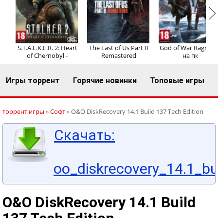
Регистрация
Вход
S.T.A.L.K.E.R. 2: Heart
The Last of Us Part II
God of War Ragnaro
of Chernobyl -
Remastered
на пк
Игры торрент
Горячие новинки
Топовые игры
торрент игры
»
Софт
» O&O DiskRecovery 14.1 Build 137 Tech Edition
Скачать:
oo_diskrecovery_14.1_bu
O&O DiskRecovery 14.1 Build