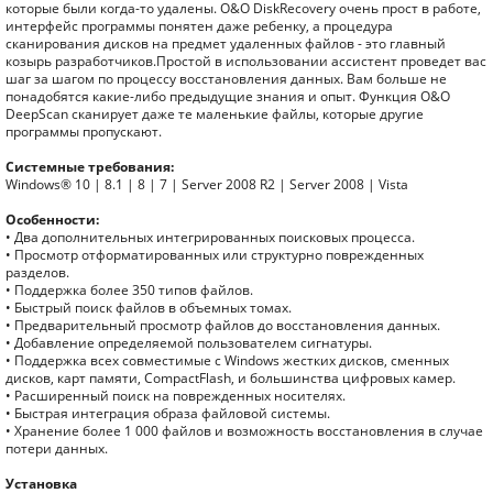
которые были когда-то удалены. O&O DiskRecovery очень прост в работе,
интерфейс программы понятен даже ребенку, а процедура
сканирования дисков на предмет удаленных файлов - это главный
козырь разработчиков.Простой в использовании ассистент проведет вас
шаг за шагом по процессу восстановления данных. Вам больше не
понадобятся какие-либо предыдущие знания и опыт. Функция O&O
DeepScan сканирует даже те маленькие файлы, которые другие
программы пропускают.
Системные требования:
Windows® 10 | 8.1 | 8 | 7 | Server 2008 R2 | Server 2008 | Vista
Особенности:
• Два дополнительных интегрированных поисковых процесса.
• Просмотр отформатированных или структурно поврежденных
разделов.
• Поддержка более 350 типов файлов.
• Быстрый поиск файлов в объемных томах.
• Предварительный просмотр файлов до восстановления данных.
• Добавление определяемой пользователем сигнатуры.
• Поддержка всех совместимые с Windows жестких дисков, сменных
дисков, карт памяти, CompactFlash, и большинства цифровых камер.
• Расширенный поиск на поврежденных носителях.
• Быстрая интеграция образа файловой системы.
• Хранение более 1 000 файлов и возможность восстановления в случае
потери данных.
Установка