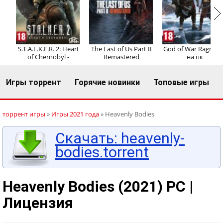
Регистрация
Вход
S.T.A.L.K.E.R. 2: Heart
The Last of Us Part II
God of War Ragnaro
of Chernobyl -
Remastered
на пк
Игры торрент
Горячие новинки
Топовые игры
торрент игры
»
Игры 2021 года
» Heavenly Bodies
Скачать: heavenly-
bodies.torrent
Heavenly Bodies (2021) PC |
Лицензия