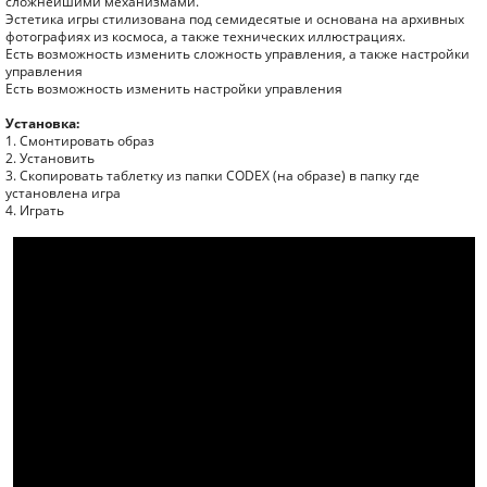
сложнейшими механизмами.
Эстетика игры стилизована под семидесятые и основана на архивных
фотографиях из космоса, а также технических иллюстрациях.
Есть возможность изменить сложность управления, а также настройки
управления
Есть возможность изменить настройки управления
Установка:
1. Смонтировать образ
2. Установить
3. Скопировать таблетку из папки CODEX (на образе) в папку где
установлена игра
4. Играть