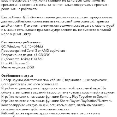
космическую ботанику. Но на станции не действует сила тяжести:
предметы не стоят на месте, ни на что нельзя опереться, а простые
решения не работают.
В игре Heavenly Bodies воплощена уникальная система передвижения,
для которой нужно использовать аналоговый контроллер с парными
джойстиками. При этом техническая возможность играть с клавиатурой
и мышью есть, однако при таком управлении вы не сможете в полной
мере оценить игру.
Системные требования:
ОС: Windows 7, 8, 10 (64-bit)
Процессор: Intel Core i5 or AMD equivalent
Оперативная память: 6 GB ОЗУ
Видеокарта: Nvidia GTX 660
DirectX: Версии 10
Место на диске: 2 GB
Особенности игры:
Набор научно-фантастических событий, вдохновленных подвигами
исследователей космоса разных лет.
Играйте в одиночку или с другом в совместной локальной игре. Вы
сможете выполнять задания самостоятельно или с космическим другом.
Играйте по сети с помощью функции Remote Play Together от Steam.
Играйте по сети с помощью функции Share Play от PlayStation™Network.
Контролируйте каждую конечность космонавта, чтобы выполнить
сложные и точные действия в невесомости.
Работайте с невероятно дорогими космическими машинами и