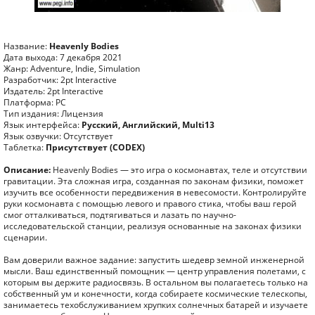
Название:
Heavenly Bodies
Дата выхода: 7 декабря 2021
Жанр: Adventure, Indie, Simulation
Разработчик: 2pt Interactive
Издатель: 2pt Interactive
Платформа: PC
Тип издания: Лицензия
Язык интерфейса:
Русский, Английский, Multi13
Язык озвучки: Отсутствует
Таблетка:
Присутствует (CODEX)
Описание:
Heavenly Bodies — это игра о космонавтах, теле и отсутствии
гравитации. Эта сложная игра, созданная по законам физики, поможет
изучить все особенности передвижения в невесомости. Контролируйте
руки космонавта с помощью левого и правого стика, чтобы ваш герой
смог отталкиваться, подтягиваться и лазать по научно-
исследовательской станции, реализуя основанные на законах физики
сценарии.
Вам доверили важное задание: запустить шедевр земной инженерной
мысли. Ваш единственный помощник — центр управления полетами, с
которым вы держите радиосвязь. В остальном вы полагаетесь только на
собственный ум и конечности, когда собираете космические телескопы,
занимаетесь техобслуживанием хрупких солнечных батарей и изучаете