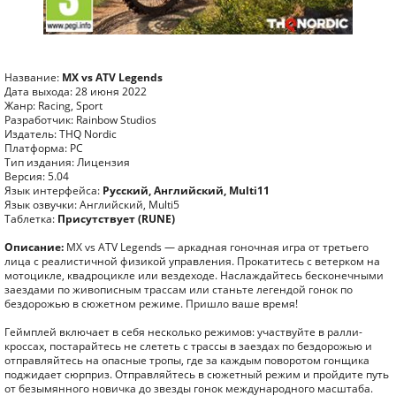
Название:
MX vs ATV Legends
Дата выхода: 28 июня 2022
Жанр: Racing, Sport
Разработчик: Rainbow Studios
Издатель: THQ Nordic
Платформа: PC
Тип издания: Лицензия
Версия: 5.04
Язык интерфейса:
Русский, Английский, Multi11
Язык озвучки: Английский, Multi5
Таблетка:
Присутствует (RUNE)
Описание:
MX vs ATV Legends — аркадная гоночная игра от третьего
лица с реалистичной физикой управления. Прокатитесь с ветерком на
мотоцикле, квадроцикле или вездеходе. Наслаждайтесь бесконечными
заездами по живописным трассам или станьте легендой гонок по
бездорожью в сюжетном режиме. Пришло ваше время!
Геймплей включает в себя несколько режимов: участвуйте в ралли-
кроссах, постарайтесь не слететь с трассы в заездах по бездорожью и
отправляйтесь на опасные тропы, где за каждым поворотом гонщика
поджидает сюрприз. Отправляйтесь в сюжетный режим и пройдите путь
от безымянного новичка до звезды гонок международного масштаба.