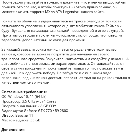
Поочередно участвуйте в гонках и докажите, что именно вы достойны
принять это звание, а чтобы приступить к этому прямо сейчас, вы
можете скачать торрент MX vs ATV Legendsс нашего сайта.
Гоняйте по обочине и удерживайтесь на трассе благодаря точности
отзывчивого управления, которое оценят любители гонок. Геймеры
будут буквально наслаждаться каждой проведенной в игре секундой.
При этом совершать трюки на мотоцикле стало проще, что позволит
заработать дополнительные очки для прокачки.
За каждый заезд игрокам начисляется определенное количество
валюты, которое вы можете потратить для улучшения своего
транспортного средства. Закупитесь запчастями и создайте уникальный
автомобиль с неповторимыми характеристиками. Отталкивайтесь от
своего стиля вождения и прокачивайте только то, что поможет вам в
дальнейшем одержать победу. Не забудьте и о внешнем виде
персонажа, ведь чемпион достоин появляться только на рейсах только в
качественном снаряжении.
Системные требования:
ОС: Windows 10, 11 (64-bit)
Процессор: 3.5 GHz with 4 Cores
Оперативная память: 8 GB ОЗУ
Видеокарта: Geforce GTX 770 / R9 280X
DirectX: Версии 11
Место на диске: 35 GB
Дополнения: