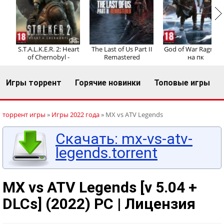
Регистрация
Вход
S.T.A.L.K.E.R. 2: Heart
The Last of Us Part II
God of War Ragnaro
of Chernobyl -
Remastered
на пк
Игры торрент
Горячие новинки
Топовые игры
торрент игры
»
Игры 2022 года
» MX vs ATV Legends
Скачать: mx-vs-atv-
legends.torrent
MX vs ATV Legends [v 5.04 +
DLCs] (2022) PC | Лицензия