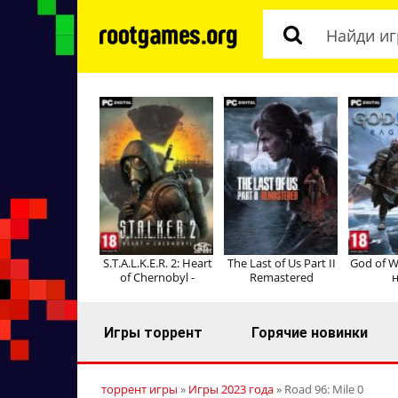
S.T.A.L.K.E.R. 2: Heart
The Last of Us Part II
God of W
of Chernobyl -
Remastered
н
Игры торрент
Горячие новинки
торрент игры
»
Игры 2023 года
» Road 96: Mile 0