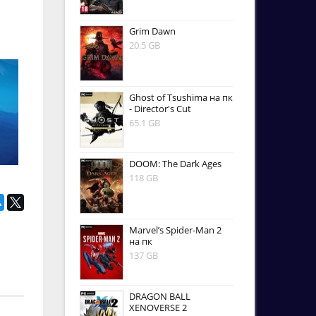
Grim Dawn
20.5 GB
Ghost of Tsushima на пк
- Director's Cut
65.1 GB
DOOM: The Dark Ages
118 GB
Marvel’s Spider-Man 2
на пк
137 GB
DRAGON BALL
XENOVERSE 2