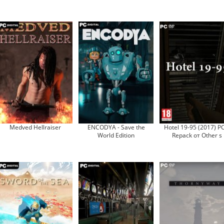
Medved Hellraiser
ENCODYA - Save the
Hotel 19-95 (2017) P
World Edition
Repack от Other s