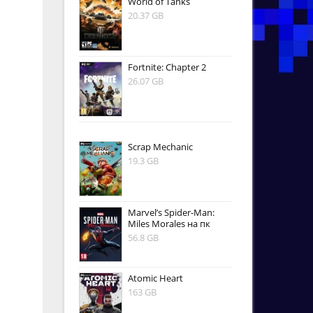
World of Tanks
20.37 GB
Fortnite: Chapter 2
26.07 GB
Scrap Mechanic
19.3 GB
Marvel’s Spider-Man:
Miles Morales на пк
56.8 GB
Atomic Heart
163 GB