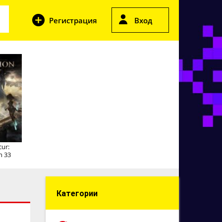
Регистрация
Вход
cur:
n 33
Категории