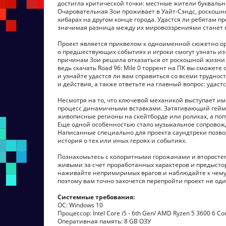
достигла критической точки: местные жители буквально
Очаровательная Зои проживает в Уайт-Сэндс, роскошно
хибарах на другом конце города. Удастся ли ребятам п
значимая разница между их мировоззрениями станет 
Проект является приквелом к одноименной сюжетно ор
о предшествующих событиях и игроки смогут узнать из-
причинам Зои решила отказаться от роскошной жизни
ведь скачать Road 96: Mile 0 торрент на ПК вы сможет
и узнайте удастся ли вам справиться со всеми трудно
и действия, а также ответьте на главный вопрос: удаст
Несмотря на то, что ключевой механикой выступает и
процесс динамичными вставками. Затягивающий геймп
живописные регионы на скейтборде или роликах, а по
Еще одной особенностью стало музыкальное сопровожде
Написанные специально для проекта саундтреки позволя
история о тех или иных героях и событиях.
Познакомьтесь с колоритными горожанами и второст
живыми за счет проработанных характеров и предыстор
наживайте непримиримых врагов и наблюдайте к чему 
поэтому вам точно захочется перепройти проект не оди
Системные требования:
ОС: Windows 10
Процессор: Intel Core i5 - 6th Gen/ AMD Ryzen 5 3600 6 C
Оперативная память: 8 GB ОЗУ