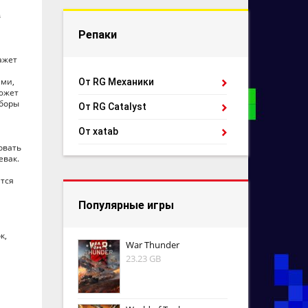
в
Репаки
ажет
ями,
От RG Механики
сюжет
ыборы
От RG Catalyst
От xatab
овать
евак.
ится
Популярные игры
к,
War Thunder
23.23 GB