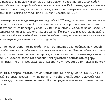
 разделены на два лагеря из-за чего редко пересекаются между собой.
м районе для петрийской элиты в то время как Кайто вынужден ютиться 
реодолеть все трудности и остаться друзьями несмотря ни на что или столь
причиной отказа от столь прочных взаимоотношений?
иентированной адвенчуре вышедшей в 2021 году. История проекта расск
за чего в злосчастной Петрии произошел переворот, а также по каким
 и отправиться навстречу опасным приключениям. Следите за обновлени
е одними из первых только с нашего сайта. Погрузитесь в захватывающий 
стями в этой нелинейной истории. Узнайте к чему приведут те или иные в
ся ли двум подросткам сохранить дружбу?
менно повествование, разработчики постарались разнообразить игровой
лей содержит в себе многочисленные мини-игры. Отправляйтесь исслед
путно выполняйте различные трюки, чтобы впечатлить проходящих мимо з
ние, которое позволит с головой погрузиться в общую атмосферу.
т взглянуть на происходящее под другим углом, ведь в их текстах наход
епенными персонажами. Все действующие лица получились максимально
ий, которые позволят лучше понять их действия. Заводите друзей или
приведут те или иные решения. В игре предусмотрено несколько концово
н раз.
ore 3.6GHz