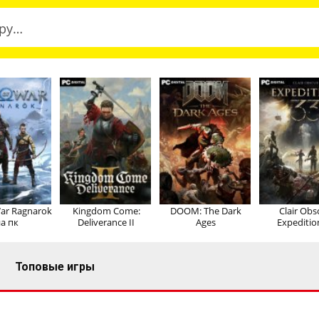
ar Ragnarok
Kingdom Come:
DOOM: The Dark
Clair Obs
а пк
Deliverance II
Ages
Expeditio
Топовые игры