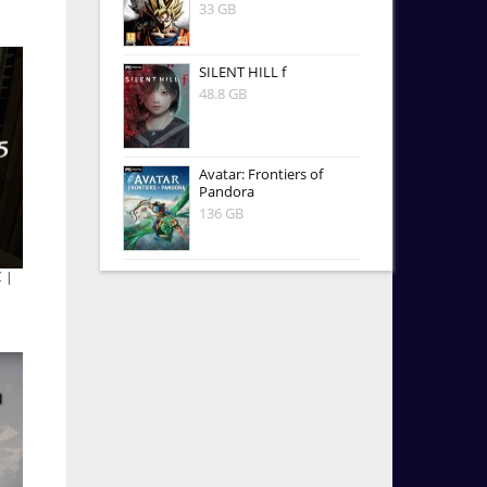
33 GB
SILENT HILL f
48.8 GB
Avatar: Frontiers of
Pandora
136 GB
C |