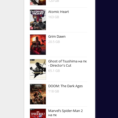
120 GB
Atomic Heart
163 GB
Grim Dawn
20.5 GB
Ghost of Tsushima на пк
- Director's Cut
65.1 GB
DOOM: The Dark Ages
118 GB
Marvel’s Spider-Man 2
на пк