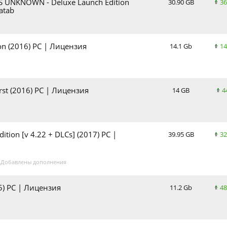
S UNKNOWN - Deluxe Launch Edition
30.90 GB
36
atab
ion (2016) PC | Лицензия
14.1 Gb
14
rst (2016) РС | Лицензия
14 GB
4
dition [v 4.22 + DLCs] (2017) PC |
39.95 GB
32
. Добавлены дополнения
015) PC | Лицензия
11.2 Gb
48