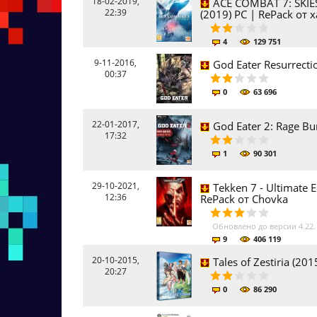
18-02-2019,
ACE COMBAT 7: SKIE
22:39
(2019) PC | RePack от x
4
129 751
9-11-2016,
God Eater Resurrect
00:37
0
63 696
22-01-2017,
God Eater 2: Rage Bu
17:32
1
90 301
29-10-2021,
Tekken 7 - Ultimate E
12:36
RePack от Chovka
Обновлено до версии 4.22
9
406 119
20-10-2015,
Tales of Zestiria (2
20:27
0
86 290