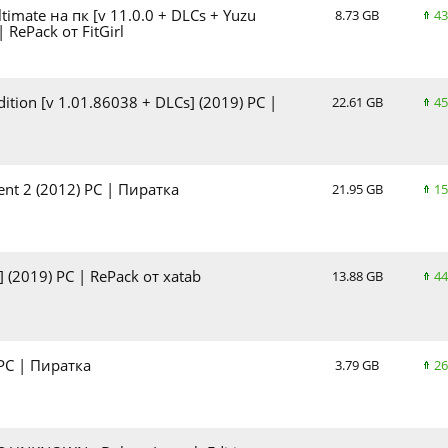
timate на пк [v 11.0.0 + DLCs + Yuzu
8.73 GB
43
 RePack от FitGirl
ition [v 1.01.86038 + DLCs] (2019) PC |
22.61 GB
45
nt 2 (2012) PC | Пиратка
21.95 GB
15
 (2019) PC | RePack от xatab
13.88 GB
44
 PC | Пиратка
3.79 GB
26