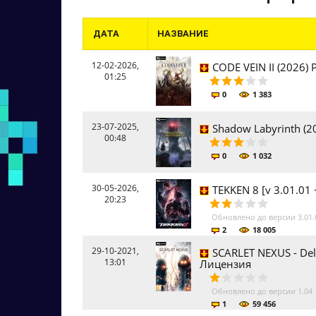
ДАТА
НАЗВАНИЕ
12-02-2026,
CODE VEIN II (2026)
01:25
0
1 383
23-07-2025,
Shadow Labyrinth (2
00:48
0
1 032
30-05-2026,
TEKKEN 8 [v 3.01.01
20:23
Обновлено до версии 3.01
2
18 005
29-10-2021,
SCARLET NEXUS - Delu
13:01
Лицензия
Обновлено до версии 1.04
1
59 456