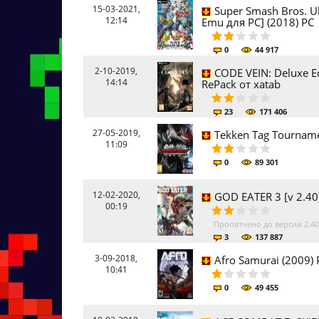
15-03-2021,
Super Smash Bros. Ul
12:14
Emu для PC] (2018) PC |
0
44 917
2-10-2019,
CODE VEIN: Deluxe Ed
14:14
RePack от xatab
23
171 406
27-05-2019,
Tekken Tag Tourname
11:09
0
89 301
12-02-2020,
GOD EATER 3 [v 2.40]
00:19
Пропатчено до версии 2.40
3
137 887
3-09-2018,
Afro Samurai (2009)
10:41
0
49 455