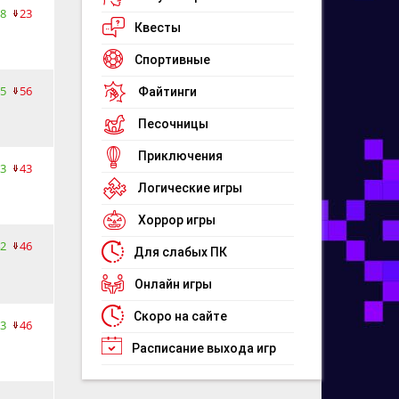
8
23
Квесты
Спортивные
5
56
Файтинги
Песочницы
Приключения
3
43
Логические игры
Хоррор игры
2
46
Для слабых ПК
Онлайн игры
Скоро на сайте
3
46
Расписание выхода игр