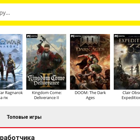
ar Ragnarok
Kingdom Come:
DOOM: The Dark
Clair Obs
а пк
Deliverance II
Ages
Expeditio
Топовые игры
зработчика