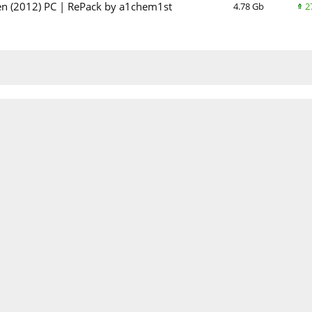
ken (2012) PC | RePack by a1chem1st
4.78 Gb
2