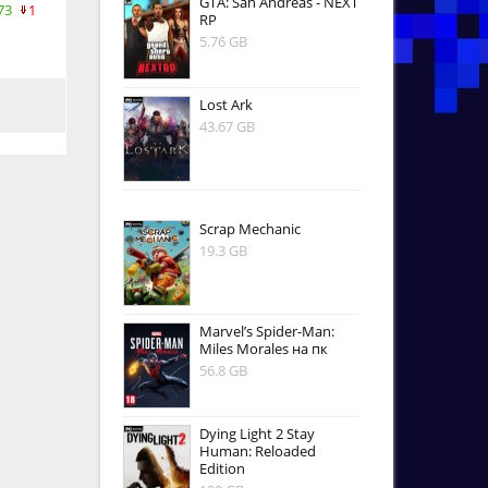
GTA: San Andreas - NEXT
73
1
RP
5.76 GB
Lost Ark
43.67 GB
Scrap Mechanic
19.3 GB
Marvel’s Spider-Man:
Miles Morales на пк
56.8 GB
Dying Light 2 Stay
Human: Reloaded
Edition