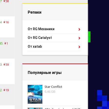
7
58
Репаки
4
16
От RG Механики
От RG Catalyst
45
1
От xatab
3
59
Популярные игры
Star Conflict
2
19
6.46 GB