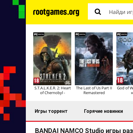
S.T.A.L.K.E.R. 2: Heart
The Last of Us Part II
God of W
of Chernobyl -
Remastered
н
Игры торрент
Горячие новинки
BANDAI NAMCO Studio игры ра