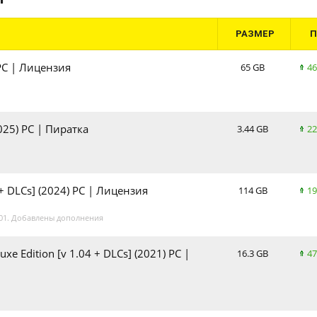
РАЗМЕР
 PC | Лицензия
65 GB
46
025) PC | Пиратка
3.44 GB
22
 + DLCs] (2024) PC | Лицензия
114 GB
19
.01. Добавлены дополнения
xe Edition [v 1.04 + DLCs] (2021) PC |
16.3 GB
47