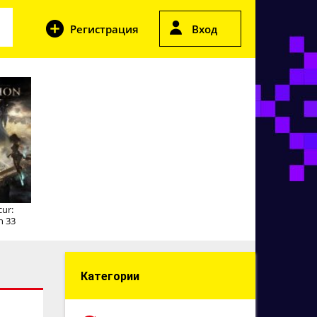
Регистрация
Вход
cur:
n 33
Категории