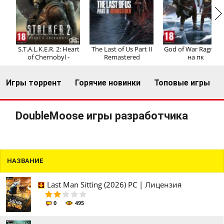
Регистрация
Вход
S.T.A.L.K.E.R. 2: Heart
The Last of Us Part II
God of War Ragnaro
of Chernobyl -
Remastered
на пк
Игры торрент
Горячие новинки
Топовые игры
DoubleMoose игры разработчика
НАЗВАНИЕ
Last Man Sitting (2026) PC | Лицензия
0
495