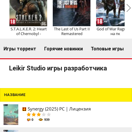
Регистрация
Вход
S.T.A.L.K.E.R. 2: Heart
The Last of Us Part II
God of War Ragnaro
of Chernobyl -
Remastered
на пк
Игры торрент
Горячие новинки
Топовые игры
Leikir Studio игры разработчика
НАЗВАНИЕ
Synergy (2025) PC | Лицензия
0
939