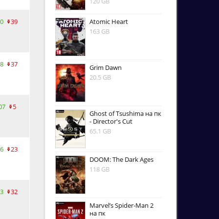
120 GB
0
39
Atomic Heart
163 GB
8
37
Grim Dawn
20.5 GB
07
5
Ghost of Tsushima на пк
- Director's Cut
65.1 GB
6
23
DOOM: The Dark Ages
118 GB
3
32
Marvel’s Spider-Man 2
на пк