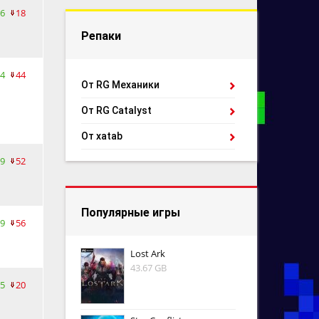
6
18
Репаки
4
44
От RG Механики
От RG Catalyst
От xatab
9
52
Популярные игры
9
56
Lost Ark
43.67 GB
5
20