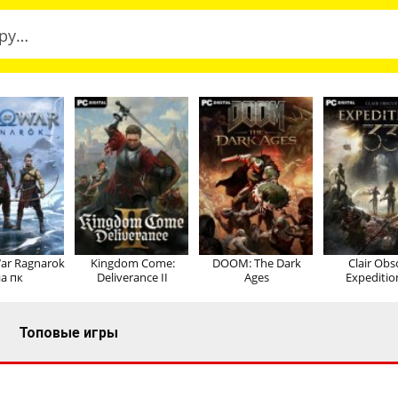
ar Ragnarok
Kingdom Come:
DOOM: The Dark
Clair Obs
а пк
Deliverance II
Ages
Expeditio
Топовые игры