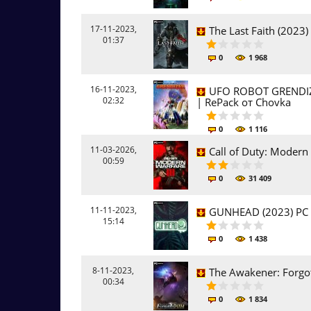
17-11-2023,
The Last Faith (2023
01:37
0
1 968
16-11-2023,
UFO ROBOT GRENDIZER
02:32
| RePack от Chovka
0
1 116
11-03-2026,
Call of Duty: Modern 
00:59
0
31 409
11-11-2023,
GUNHEAD (2023) PC
15:14
0
1 438
8-11-2023,
The Awakener: Forgo
00:34
0
1 834