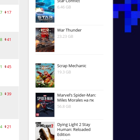
Star Conflict
6.46 GB
7
17
War Thunder
23.23 GB
8
41
Scrap Mechanic
1
45
19.3 GB
3
39
Marvel’s Spider-Man:
Miles Morales на пк
56.8 GB
Dying Light 2 Stay
4
21
Human: Reloaded
Edition