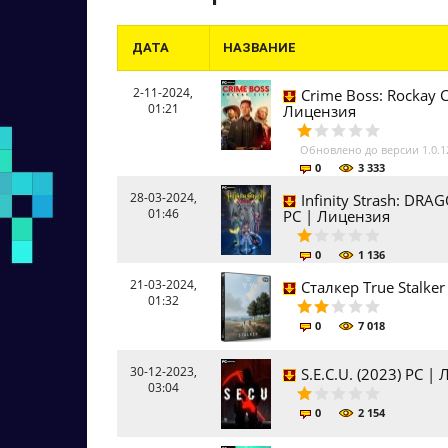
ДАТА
НАЗВАНИЕ
2-11-2024,
Crime Boss: Rockay Ci
01:21
Лицензия
Обновлено до версии 1.0.1
0
3 333
28-03-2024,
Infinity Strash: DRA
01:46
PC | Лицензия
0
1 136
21-03-2024,
Сталкер True Stalker
01:32
0
7 018
30-12-2023,
S.E.C.U. (2023) PC |
03:04
0
2 154