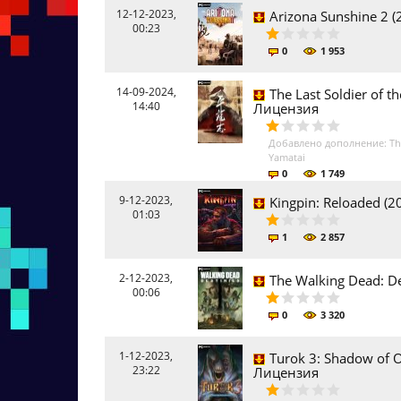
12-12-2023,
Arizona Sunshine 2 
00:23
0
1 953
14-09-2024,
The Last Soldier of t
14:40
Лицензия
Добавлено дополнение: The 
Yamatai
0
1 749
9-12-2023,
Kingpin: Reloaded (2
01:03
1
2 857
2-12-2023,
The Walking Dead: De
00:06
0
3 320
1-12-2023,
Turok 3: Shadow of O
23:22
Лицензия