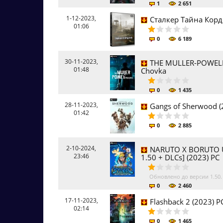
1
2 651
1-12-2023,
Сталкер Тайна Корд
01:06
0
6 189
30-11-2023,
THE MULLER-POWELL 
01:48
Chovka
0
1 435
28-11-2023,
Gangs of Sherwood (
01:42
0
2 885
2-10-2024,
NARUTO X BORUTO U
23:46
1.50 + DLCs] (2023) PC
Обновлено до версии 1.50
0
2 460
17-11-2023,
Flashback 2 (2023) P
02:14
0
1 465