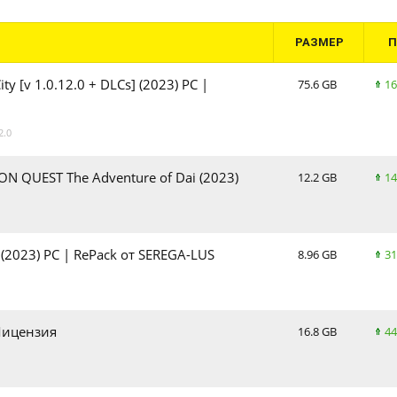
РАЗМЕР
ty [v 1.0.12.0 + DLCs] (2023) PC |
75.6 GB
16
2.0
GON QUEST The Adventure of Dai (2023)
12.2 GB
14
 (2023) PC | RePack от SEREGA-LUS
8.96 GB
31
 Лицензия
16.8 GB
44