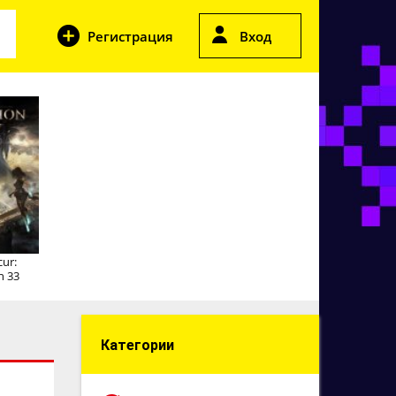
Регистрация
Вход
cur:
n 33
Категории