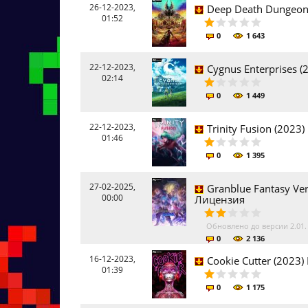
26-12-2023,
Deep Death Dungeon
01:52
0
1 643
22-12-2023,
Cygnus Enterprises 
02:14
0
1 449
22-12-2023,
Trinity Fusion (2023
01:46
0
1 395
27-02-2025,
Granblue Fantasy Vers
00:00
Лицензия
Обновлено до версии 2.01
0
2 136
16-12-2023,
Cookie Cutter (2023
01:39
0
1 175