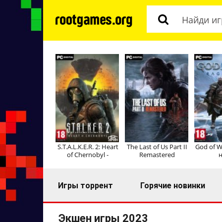
S.T.A.L.K.E.R. 2: Heart
The Last of Us Part II
God of W
of Chernobyl -
Remastered
н
Игры торрент
Горячие новинки
Экшен игры 2023