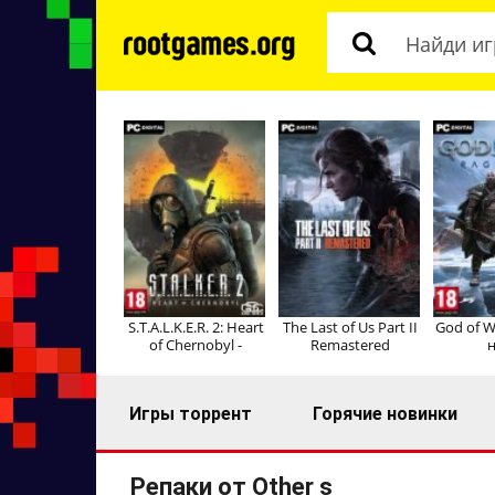
S.T.A.L.K.E.R. 2: Heart
The Last of Us Part II
God of W
of Chernobyl -
Remastered
н
Игры торрент
Горячие новинки
Репаки от Other s