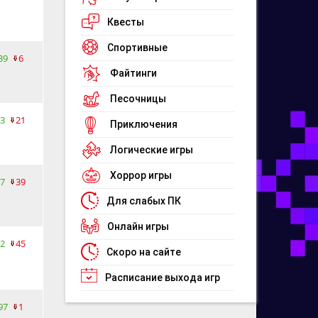
Квесты
Спортивные
39
6
Файтинги
Песочницы
3
21
Приключения
Логические игры
Хоррор игры
7
39
Для слабых ПК
Онлайн игры
2
45
Скоро на сайте
Расписание выхода игр
97
1