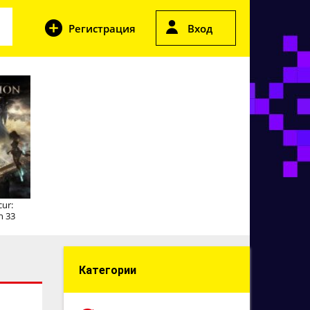
Регистрация
Вход
cur:
n 33
Категории