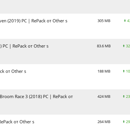
aven (2019) PC | RePack от Other s
305 MB
4
) PC | RePack от Other s
83.6 MB
32
ck от Other s
188 MB
10
g Broom Race 3 (2018) PC | RePack от
424 MB
23
RePack от Other s
264 MB
29