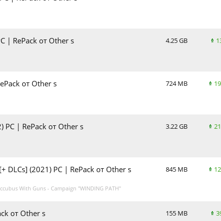
C | RePack от Other s
4.25 GB
1
ePack от Other s
724 MB
19
2) PC | RePack от Other s
3.22 GB
21
+ DLCs] (2021) PC | RePack от Other s
845 MB
12
ccubus With Guns - Campaign "WINDING PATH"
ack от Other s
155 MB
3