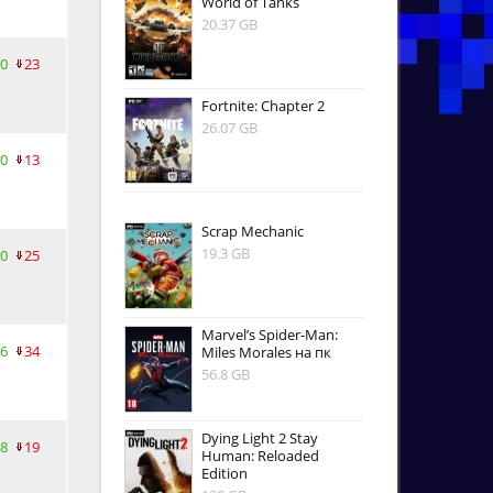
World of Tanks
20.37 GB
0
23
Fortnite: Chapter 2
26.07 GB
0
13
Scrap Mechanic
19.3 GB
0
25
Marvel’s Spider-Man:
6
34
Miles Morales на пк
56.8 GB
Dying Light 2 Stay
8
19
Human: Reloaded
Edition