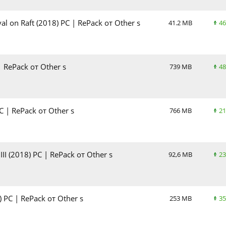
l on Raft (2018) PC | RePack от Other s
41.2 MB
46
 RePack от Other s
739 MB
48
C | RePack от Other s
766 MB
21
II (2018) PC | RePack от Other s
92,6 MB
23
) PC | RePack от Other s
253 MB
35