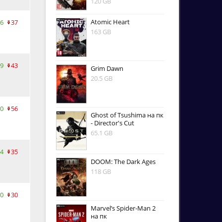
120 GB
Atomic Heart
6
37
163 GB
9
43
Grim Dawn
20.5 GB
0
56
Ghost of Tsushima на пк
- Director's Cut
65.1 GB
4
35
DOOM: The Dark Ages
118 GB
0
30
Marvel’s Spider-Man 2
на пк