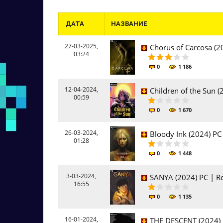
ДАТА
НАЗВАНИЕ
27-03-2025,
Chorus of Carcosa (2
03:24
0
1 186
12-04-2024,
Children of the Sun (
00:59
0
1 670
26-03-2024,
Bloody Ink (2024) PC
01:28
0
1 448
3-03-2024,
SANYA (2024) PC | Re
16:55
0
1 135
16-01-2024,
THE DESCENT (2024) 