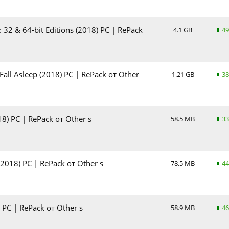
 32 & 64-bit Editions (2018) PC | RePack
4.1 GB
49
all Asleep (2018) PC | RePack от Other
1.21 GB
38
18) PC | RePack от Other s
58.5 MB
33
2018) PC | RePack от Other s
78.5 MB
44
 PC | RePack от Other s
58.9 MB
46