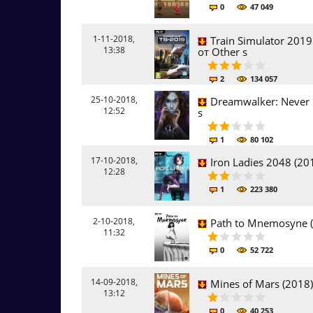
0
47 049
1-11-2018,
Train Simulator 2019:
13:38
от Other s
2
134 057
25-10-2018,
Dreamwalker: Never F
12:52
s
1
80 102
17-10-2018,
Iron Ladies 2048 (20
12:28
1
223 380
2-10-2018,
Path to Mnemosyne (
11:32
0
52 722
14-09-2018,
Mines of Mars (2018)
13:12
0
40 253