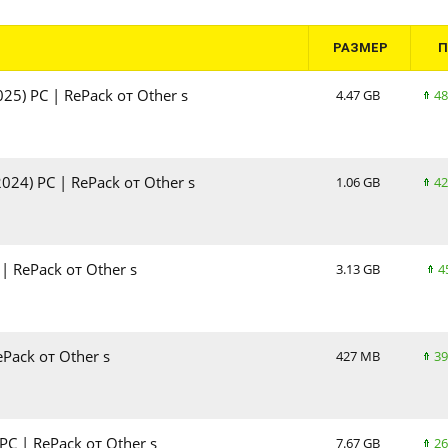
РАЗМЕР
025) PC | RePack от Other s
4.47 GB
48
2024) PC | RePack от Other s
1.06 GB
42
 | RePack от Other s
3.13 GB
4
Pack от Other s
427 MB
39
PC | RePack от Other s
7.67 GB
26