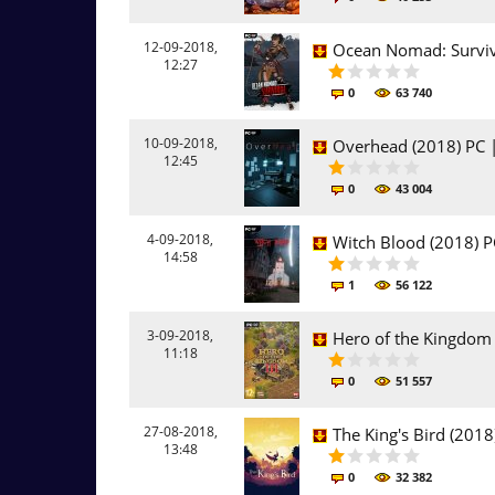
12-09-2018,
Ocean Nomad: Surviva
12:27
0
63 740
10-09-2018,
Overhead (2018) PC |
12:45
0
43 004
4-09-2018,
Witch Blood (2018) P
14:58
1
56 122
3-09-2018,
Hero of the Kingdom I
11:18
0
51 557
27-08-2018,
The King's Bird (2018
13:48
0
32 382