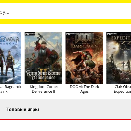
ar Ragnarok
Kingdom Come:
DOOM: The Dark
Clair Obs
а пк
Deliverance II
Ages
Expeditio
Топовые игры