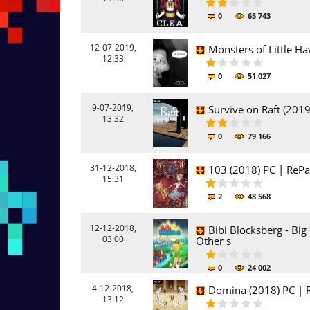
0
65 743
12-07-2019,
Monsters of Little H
12:33
0
51 027
9-07-2019,
Survive on Raft (2019
13:32
0
79 166
31-12-2018,
103 (2018) PC | RePa
15:31
2
48 568
12-12-2018,
Bibi Blocksberg - Bi
03:00
Other s
0
24 002
4-12-2018,
Domina (2018) PC | 
13:12