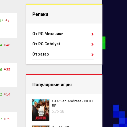
Репаки
37
8
От RG Механики
От RG Catalyst
4
48
От xatab
6
35
Популярные игры
2
54
GTA: San Andreas - NEXT
RP
5.76 GB
7
39