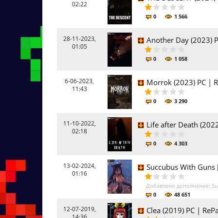
02:22
0
1 566
28-11-2023,
Another Day (2023) P
01:05
0
1 058
6-06-2023,
Morrok (2023) PC | R
11:43
0
3 290
11-10-2022,
Life after Death (202
02:18
0
4 303
13-02-2024,
Succubus With Guns [
01:16
Добавлено дополнение: Su
0
48 651
12-07-2019,
Clea (2019) PC | ReP
14:36