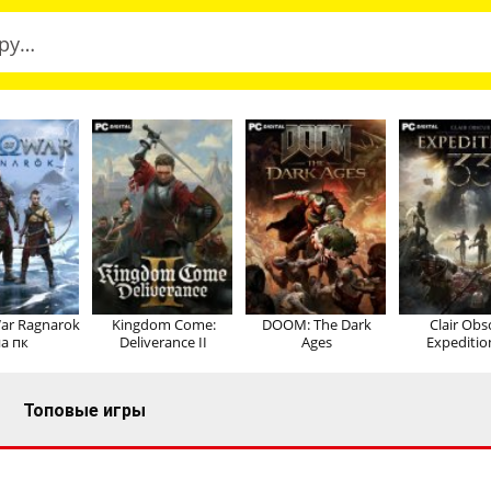
ar Ragnarok
Kingdom Come:
DOOM: The Dark
Clair Obs
а пк
Deliverance II
Ages
Expeditio
Топовые игры