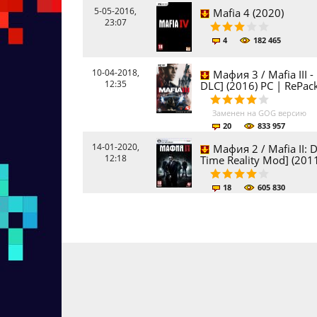
5-05-2016,
Mafia 4 (2020)
23:07
4
182 465
10-04-2018,
Мафия 3 / Mafia III - 
12:35
DLC] (2016) PC | RePac
Заменен на GOG версию
20
833 957
14-01-2020,
Мафия 2 / Mafia II: D
12:18
Time Reality Mod] (2011
18
605 830