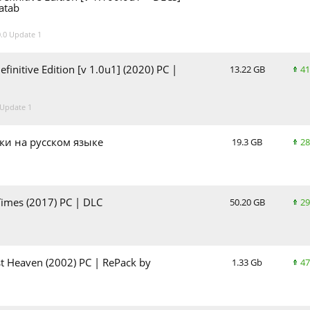
atab
.0 Update 1
efinitive Edition [v 1.0u1] (2020) PC |
13.22 GB
41
 Update 1
ки на русском языке
19.3 GB
28
e Times (2017) PC | DLC
50.20 GB
29
ost Heaven (2002) PC | RePack by
1.33 Gb
47