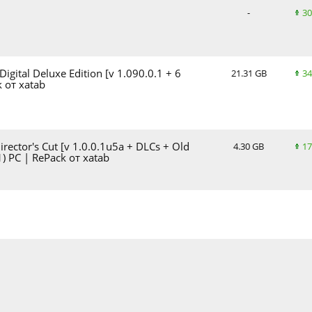
-
30
Digital Deluxe Edition [v 1.090.0.1 + 6
21.31 GB
34
k от xatab
irector's Cut [v 1.0.0.1u5a + DLCs + Old
4.30 GB
17
) PC | RePack от xatab