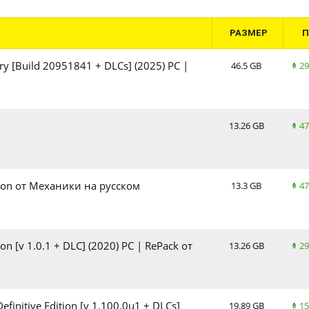
РАЗМЕР
ry [Build 20951841 + DLCs] (2025) PC |
46.5 GB
29
13.26 GB
47
ition от Механики на русском
13.3 GB
47
tion [v 1.0.1 + DLC] (2020) PC | RePack от
13.26 GB
29
Definitive Edition [v 1.100.0u1 + DLCs]
19.89 GB
15