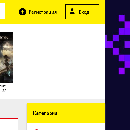
Регистрация
Вход
cur:
n 33
Категории