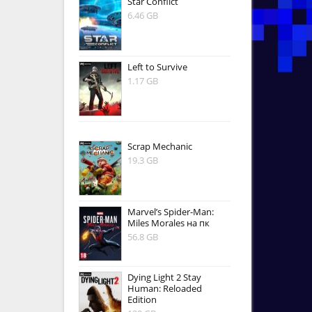
Star Conflict
6.46 GB
Left to Survive
1.17 GB
Scrap Mechanic
19.3 GB
Marvel’s Spider-Man:
Miles Morales на пк
56.8 GB
Dying Light 2 Stay
Human: Reloaded
Edition