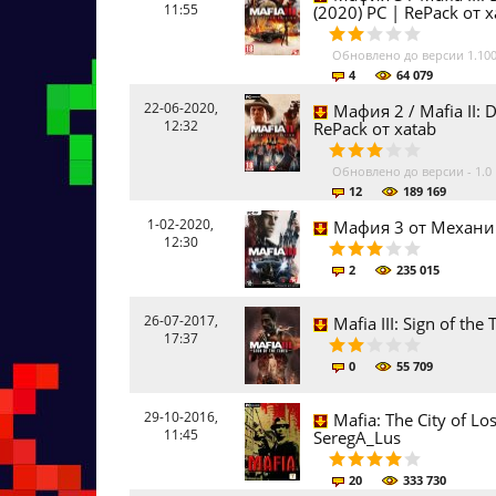
11:55
(2020) PC | RePack от x
Обновлено до версии 1.100
4
64 079
22-06-2020,
Мафия 2 / Mafia II: D
12:32
RePack от xatab
Обновлено до версии - 1.0
12
189 169
1-02-2020,
Мафия 3 от Механи
12:30
2
235 015
26-07-2017,
Mafia III: Sign of th
17:37
0
55 709
29-10-2016,
Mafia: The City of L
11:45
SeregA_Lus
20
333 730