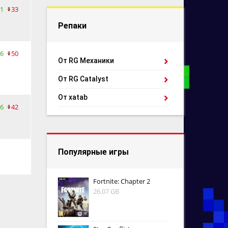
1
33
Репаки
6
50
От RG Механики
От RG Catalyst
От xatab
6
42
Популярные игры
Fortnite: Chapter 2
26.07 GB