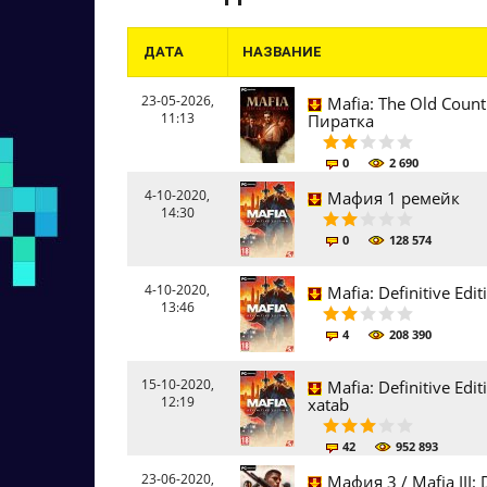
ДАТА
НАЗВАНИЕ
23-05-2026,
Mafia: The Old Count
11:13
Пиратка
0
2 690
4-10-2020,
Мафия 1 ремейк
14:30
0
128 574
4-10-2020,
Mafia: Definitive Ed
13:46
4
208 390
15-10-2020,
Mafia: Definitive Edi
12:19
xatab
42
952 893
23-06-2020,
Мафия 3 / Mafia III: 