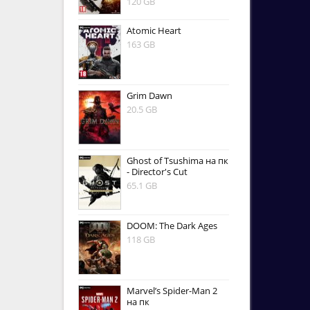
120 GB
Atomic Heart
163 GB
Grim Dawn
20.5 GB
Ghost of Tsushima на пк
- Director's Cut
65.1 GB
DOOM: The Dark Ages
118 GB
Marvel’s Spider-Man 2
на пк