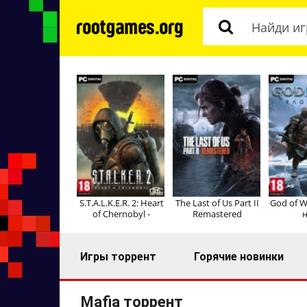
S.T.A.L.K.E.R. 2: Heart
The Last of Us Part II
God of W
of Chernobyl -
Remastered
н
Игры торрент
Горячие новинки
Mafia торрент