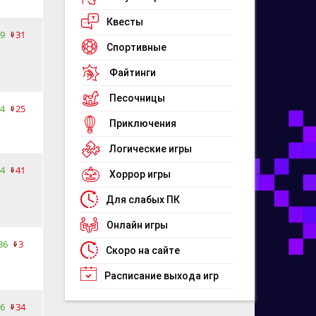
Квесты
9
31
Спортивные
Файтинги
Песочницы
4
25
Приключения
Логические игры
4
41
Хоррор игры
Для слабых ПК
Онлайн игры
36
3
Скоро на сайте
Расписание выхода игр
6
34