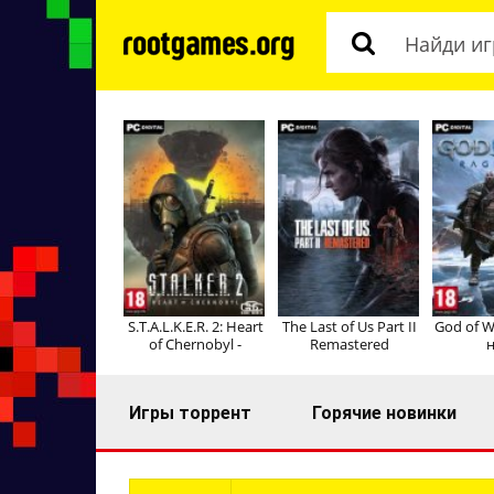
S.T.A.L.K.E.R. 2: Heart
The Last of Us Part II
God of W
of Chernobyl -
Remastered
н
Игры торрент
Горячие новинки