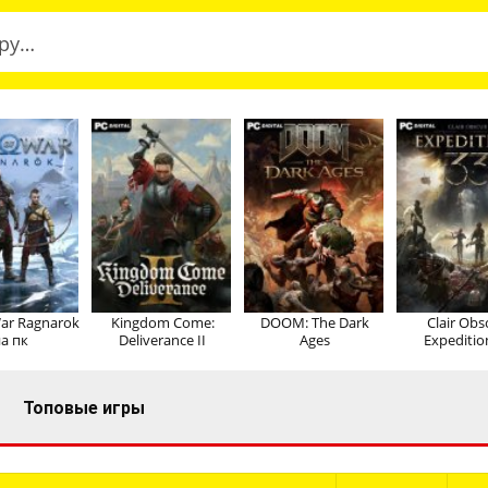
ar Ragnarok
Kingdom Come:
DOOM: The Dark
Clair Obs
а пк
Deliverance II
Ages
Expeditio
Топовые игры