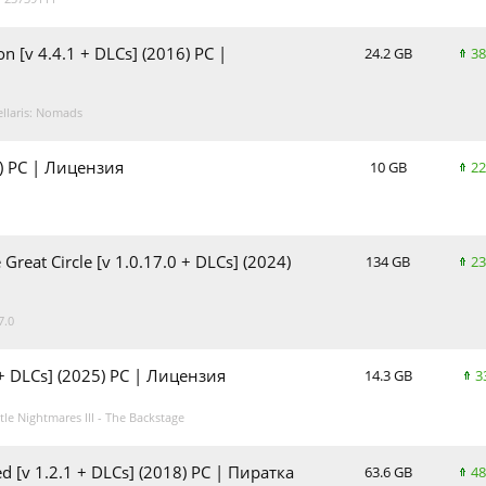
ion [v 4.4.1 + DLCs] (2016) PC |
24.2 GB
38
llaris: Nomads
6) PC | Лицензия
10 GB
22
 Great Circle [v 1.0.17.0 + DLCs] (2024)
134 GB
23
7.0
 [+ DLCs] (2025) PC | Лицензия
14.3 GB
3
e Nightmares III - The Backstage
d [v 1.2.1 + DLCs] (2018) PC | Пиратка
63.6 GB
48