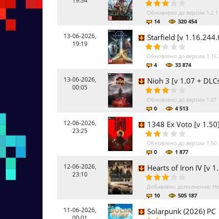
19:34
Обновлено до версии 1.2.1
14
320 454
13-06-2026,
Starfield [v 1.16.244
19:19
Обновлено до версии 1.16.
4
33 874
13-06-2026,
Nioh 3 [v 1.07 + DLC
00:05
Обновлено до версии 1.07
0
4 513
12-06-2026,
1348 Ex Voto [v 1.50
23:25
Обновлено до версии 1.50
0
1 877
12-06-2026,
Hearts of Iron IV [v
23:10
Добавлено дополнение: Hear
10
505 187
11-06-2026,
Solarpunk (2026) PC
00:01