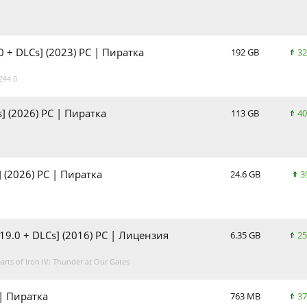
.0 + DLCs] (2023) PC | Пиратка
192 GB
32
244.0
s] (2026) PC | Пиратка
113 GB
40
] (2026) PC | Пиратка
24.6 GB
3
 1.19.0 + DLCs] (2016) PC | Лицензия
6.35 GB
25
ts of Iron IV: Thunder at Our Gates
 | Пиратка
763 MB
37