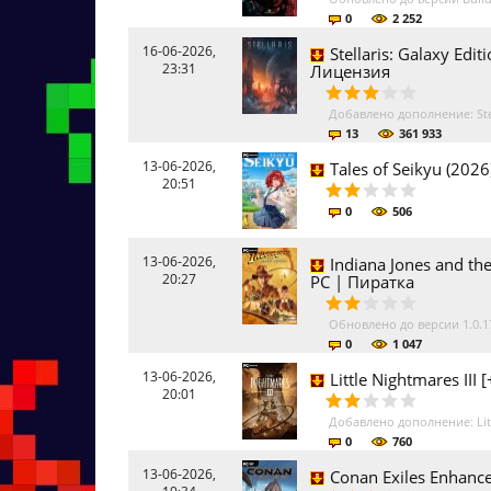
0
2 252
16-06-2026,
Stellaris: Galaxy Edit
23:31
Лицензия
Добавлено дополнение: Ste
13
361 933
13-06-2026,
Tales of Seikyu (202
20:51
0
506
13-06-2026,
Indiana Jones and the
20:27
PC | Пиратка
Обновлено до версии 1.0.1
0
1 047
13-06-2026,
Little Nightmares III
20:01
Добавлено дополнение: Littl
0
760
13-06-2026,
Conan Exiles Enhance