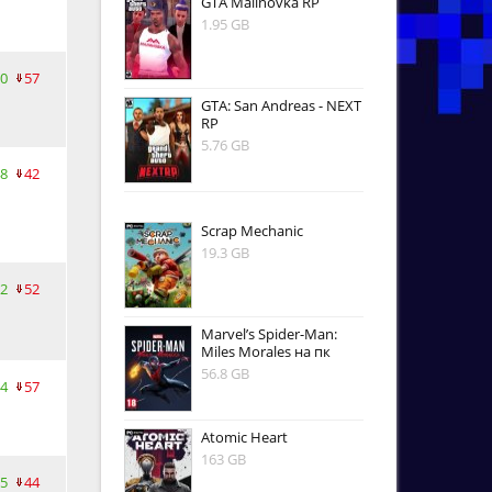
GTA Malinovka RP
1.95 GB
0
57
GTA: San Andreas - NEXT
RP
5.76 GB
8
42
Scrap Mechanic
19.3 GB
2
52
Marvel’s Spider-Man:
Miles Morales на пк
56.8 GB
4
57
Atomic Heart
163 GB
5
44