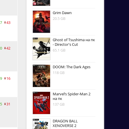
Grim Dawn
20.5 GB
7
43
Ghost of Tsushima на пк
- Director's Cut
0
42
65.1 GB
DOOM: The Dark Ages
118 GB
9
16
Marvel’s Spider-Man 2
на пк
5
31
137 GB
DRAGON BALL
XENOVERSE 2