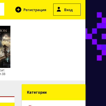
Регистрация
Вход
cur:
n 33
Категории