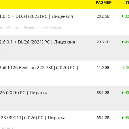
РАЗМЕР
 1.015 + DLCs] (2023) PC | Лицензия
20.2 GB
32
of Wonders 4: Secrets of the Archmages
2.6.0.1 + DLCs] (2021) PC | Лицензия
20.3 GB
49
.1
[Build 126 Revision 222 730] (2026) PC |
11.9 GB
5
 26 (2026) PC | Пиратка
33.1 GB
45
d 23739111] (2026) PC | Пиратка
35.1 GB
49
 23739111