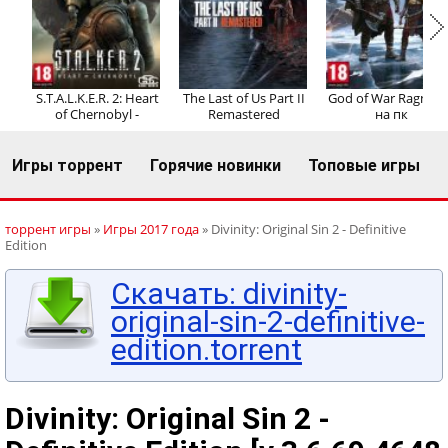
Регистрация
Вход
S.T.A.L.K.E.R. 2: Heart
The Last of Us Part II
God of War Ragnaro
of Chernobyl -
Remastered
на пк
Игры торрент
Горячие новинки
Топовые игры
торрент игры
»
Игры 2017 года
» Divinity: Original Sin 2 - Definitive
Edition
Скачать: divinity-
original-sin-2-definitive-
edition.torrent
Divinity: Original Sin 2 -