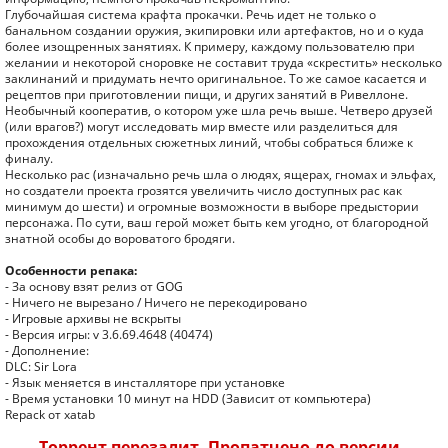
Глубочайшая система крафта прокачки. Речь идет не только о
банальном создании оружия, экипировки или артефактов, но и о куда
более изощренных занятиях. К примеру, каждому пользователю при
желании и некоторой сноровке не составит труда «скрестить» несколько
заклинаний и придумать нечто оригинальное. То же самое касается и
рецептов при приготовлении пищи, и других занятий в Ривеллоне.
Необычный кооператив, о котором уже шла речь выше. Четверо друзей
(или врагов?) могут исследовать мир вместе или разделиться для
прохождения отдельных сюжетных линий, чтобы собраться ближе к
финалу.
Несколько рас (изначально речь шла о людях, ящерах, гномах и эльфах,
но создатели проекта грозятся увеличить число доступных рас как
минимум до шести) и огромные возможности в выборе предыстории
персонажа. По сути, ваш герой может быть кем угодно, от благородной
знатной особы до вороватого бродяги.
Особенности репака:
- За основу взят релиз от GOG
- Ничего не вырезано / Ничего не перекодировано
- Игровые архивы не вскрыты
- Версия игры: v 3.6.69.4648 (40474)
- Дополнение:
DLC: Sir Lora
- Язык меняется в инсталляторе при установке
- Время установки 10 минут на HDD (Зависит от компьютера)
Repack от xatab
Торрент перезалит. Пропатчено до версии -