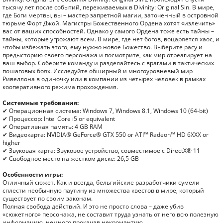
тысячу лет после событий, переживаемых в Divinity: Original Sin. В мире,
где Боги мертвы, вы – мастер запретной магии, заточенный в островной
тюрьме Форт Джой. Магистры Божественного Ордена хотят «излечить»
вас от ваших способностей. Однако у самого Ордена тоже есть тайны –
тайны, которые угрожают всем. В мире, где нет богов, воцаряется хаос, и
чтобы избежать этого, ему нужно новое Божество. Выберите расу и
предысторию своего персонажа и посмотрите, как мир отреагирует на
ваш выбор. Соберите команду и разделайтесь с врагами в тактических
пошаговых боях. Исследуйте обширный и многоуровневый мир
Ривеллона в одиночку или в компании из четырех человек в рамках
кооперативного режима прохождения.
Системные требования:
✔ Операционная система: Windows 7, Windows 8.1, Windows 10 (64-bit)
✔ Процессор: Intel Core i5 or equivalent
✔ Оперативная память: 4 GB RAM
✔ Видеокарта: NVIDIA® GeForce® GTX 550 or ATI™ Radeon™ HD 6XXX or
higher
✔ Звуковая карта: Звуковое устройство, совместимое с DirectX® 11
✔ Свободное место на жёстком диске: 26,5 GB
Особенности игры:
Отличный сюжет. Как и всегда, бельгийские разработчики сумели
сплести необычную паутину из множества квестов в мире, который
существует по своим законам.
Полная свобода действий. И это не просто слова – даже убив
«сюжетного» персонажа, не составит труда узнать от него всю полезную
информацию, немного прокачав некромантию.