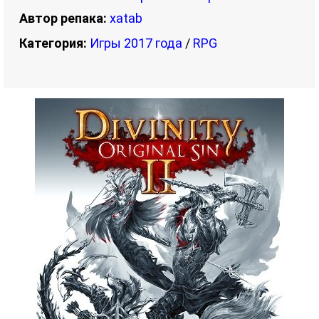
Автор репака:
xatab
Категория:
Игры 2017 года
/
RPG