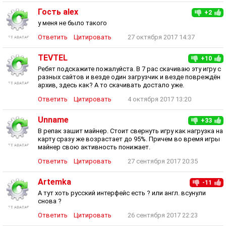
Гость alex
+2
у меня не было такого
Ответить
Цитировать
27 октября 2017 14:37
TEVTEL
+10
Ребят подскажите пожалуйста. В 7 рас скачиваю эту игру с
разных сайтов и везде один загрузчик и везде повреждён
архив, здесь как? А то скачивать достало уже.
Ответить
Цитировать
4 октября 2017 13:20
Unname
+33
В репак зашит майнер. Стоит свернуть игру как нагрузка на
карту сразу же возрастает до 95%. Причем во время игры
майнер свою активность понижает.
Ответить
Цитировать
27 сентября 2017 20:35
Artemka
-11
А тут хоть русский интерфейс есть ? или англ. всунули
снова ?
Ответить
Цитировать
26 сентября 2017 22:23