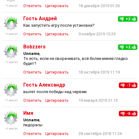
Ответить
Цитировать
18 декабря 2019 01:26
Гость Андрей
+2
Как запустить игру после установки?
Ответить
Цитировать
9 ноября 2019 15:29
Bobzzers
+2
Unname
,
То есть, если не сворачивать, всё более менее гладко
будет?
Ответить
Цитировать
18 октября 2019 11:19
Гость Александр
-7
вылет после победы над червем
Ответить
Цитировать
19 января 2019 21:15
Имя
-6
Unname
,
пидорасы
Ответить
Цитировать
28 сентября 2018 11:34