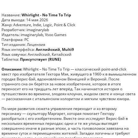
Название:
Whirlight - No Time To Trip
Дата выхода: 14 мая 2026
Жанр: Adventure, Indie, Logic, Point & Click
Разработчик: imaginarylab
Издатель: imaginarylab, Vsoo Games
Платформа: PC
Тип издания: Лицензия
Язык интерфейса:
Английский, Multi9
Язык озвучки: Английский, Китайский
Таблетка:
Присутствует (RUNE)
Описание:
Whirlight – No Time To Trip — классический point-and-click
квест про изобретателя Гектора Мэя, живущего в 1960-х в вымышленном
городке Верис-Бэй, вдохновлённом Венецией и Вероной. После
странного сна он берётся за новое изобретение, которое в итоге
переносит его на тридцать лет вперёд. Так начинается история о
путешествиях во времени, злодеях-клоунах, жидком свете и конце света
— рассказанная с итальянским колоритом и мягким чувством юмора.
По мере развития сюжета управление переходит и ко второму
персонажу — скульптору Маргарет, которая помогает Гектору
разобраться с его изобретением. Вместе они исследуют Верис-Бэй в
нескольких временных периодах: одни и те же улицы выглядят
совершенно иначе в разные эпохи, а часть головоломок завязана на
времени суток и перемещениях жителей. Загадки логичны и требуют