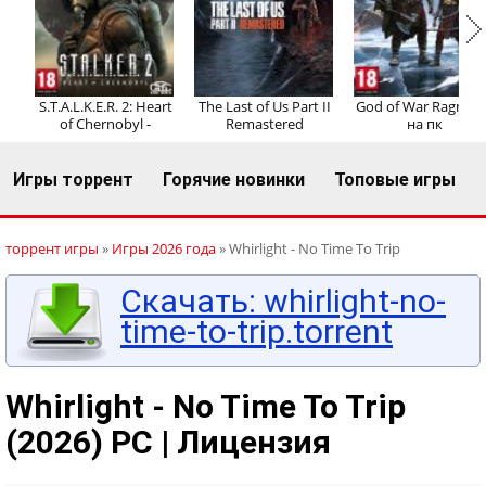
Регистрация
Вход
S.T.A.L.K.E.R. 2: Heart
The Last of Us Part II
God of War Ragnaro
of Chernobyl -
Remastered
на пк
Игры торрент
Горячие новинки
Топовые игры
торрент игры
»
Игры 2026 года
» Whirlight - No Time To Trip
Скачать: whirlight-no-
time-to-trip.torrent
Whirlight - No Time To Trip
(2026) PC | Лицензия