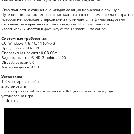
внимательности, а не случайного перебора предметов.
Игра полностью озвучена, а каждая локация нарисована вручную.
Путешествие занимает около пятнадцати часов — немало для жанра, но
история не провисает: персонажи запоминаются, а финал аккуратно
связывает все временные линии воедино. Для поклонников
классических квестов в духе Day of the Tentacle — то самое.
Системные требования:
ОС: Windows 7, 8, 10, 11 (64-bit)
Процессор: 2 GHz CPU
Оперативная память: 8 GB ОЗУ
Видеокарта: Intel® HD Graphics 4400
DirectX: версии 9.0
Место на диске: 8 GB
Установка:
1. Смонтировать образ
2. Установить
3. Скопировать таблетку из папки RUNE (на образе) в папку где
установлена игра
4. Играть