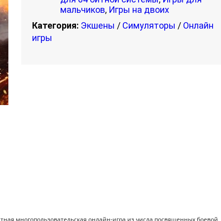
мальчиков
,
Игры на двоих
Категория:
Экшены
/
Симуляторы
/
Онлайн
игры
атная многопользовательская онлайн-игра из числа посвященных боевой