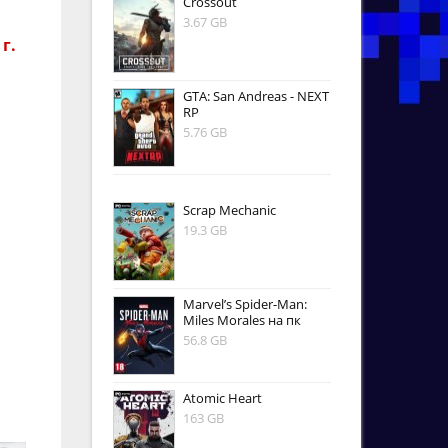
Crossout
3.67 GB
г.
GTA: San Andreas - NEXT
RP
5.76 GB
Scrap Mechanic
19.3 GB
Marvel’s Spider-Man:
Miles Morales на пк
56.8 GB
Atomic Heart
163 GB