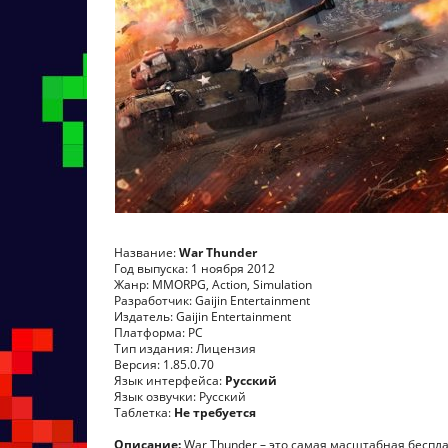
Название:
War Thunder
Год выпуска: 1 ноября 2012
Жанр: MMORPG, Action, Simulation
Разработчик: Gaijin Entertainment
Издатель: Gaijin Entertainment
Платформа: PC
Тип издания: Лицензия
Версия: 1.85.0.70
Язык интерфейса:
Русский
Язык озвучки: Русский
Таблетка:
Не требуется
Описание:
War Thunder – это самая масштабная беспл