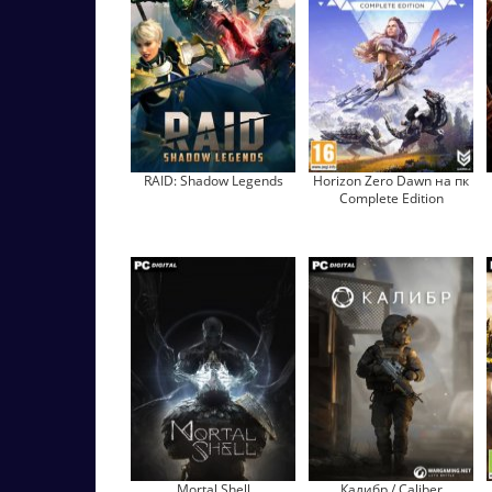
RAID: Shadow Legends
Horizon Zero Dawn на пк
Complete Edition
Mortal Shell
Калибр / Caliber