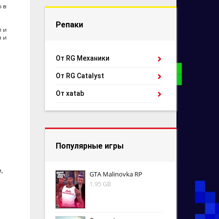
о в
Репаки
и и
я и
От RG Механики
От RG Catalyst
От xatab
Популярные игры
,
GTA Malinovka RP
1.95 GB