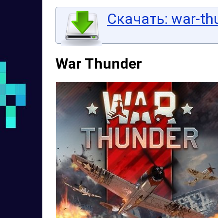
Скачать: war-thu
War Thunder