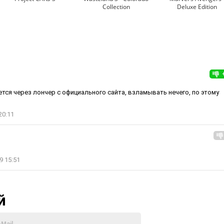
Collection
Deluxe Edition
ется через лончер с официального сайта, взламывать нечего, по этому
20:11
9 15:51
й