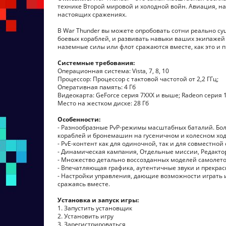
технике Второй мировой и холодной войн. Авиация, на
настоящих сражениях.
В War Thunder вы можете опробовать сотни реально с
боевых кораблей, и развивать навыки ваших экипажей
наземные силы или флот сражаются вместе, как это и 
Системные требования:
Операционная система: Vista, 7, 8, 10
Процессор: Процессор с тактовой частотой от 2,2 ГГц;
Оперативная память: 4 Гб
Видеокарта: GeForce серия 7XXX и выше; Radeon серия
Место на жестком диске: 28 Гб
Особенности:
- Разнообразные PvP-режимы масштабных баталий. Бол
кораблей и бронемашин на гусеничном и колесном ход
- PvE-контент как для одиночной, так и для совместной
- Динамическая кампания, Отдельные миссии, Редакто
- Множество детально воссозданных моделей самолето
- Впечатляющая графика, аутентичные звуки и прекрас
- Настройки управления, дающие возможности играть 
сражаясь вместе.
Установка и запуск игры:
1. Запустить установщик
2. Установить игру
3. Зарегистрироваться