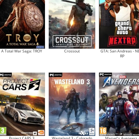
A Total War Saga: TROY
Crossout
GTA: San Andreas - N
RP
Project CARS 3
Wasteland 3 - Colorado
Marvel's Avengers 