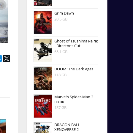
Grim Dawn
20.5 GB
Ghost of Tsushima на пк
- Director's Cut
65.1 GB
DOOM: The Dark Ages
118 GB
Marvel’s Spider-Man 2
на пк
137 GB
DRAGON BALL
XENOVERSE 2