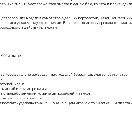
земные силы и флот сражаются вместе в одном бою, как это и происходил
уществовавших моделей самолетов, ударных вертолетов, наземной техник
 в промежутках между сражениями. В некоторых игровых режимах авиаци
происходило в действительности.
 1XXX и выше
ее 1000 детально воссозданных моделей боевых самолетов, вертолетов,
у.
 сетевой игры:
р миссий и другие режимы.
в с проработанными кокпитами, кораблей и танков.
ная оркестровая музыка.
и получать удовольствие как начинающим игрокам так и опытным пилотам