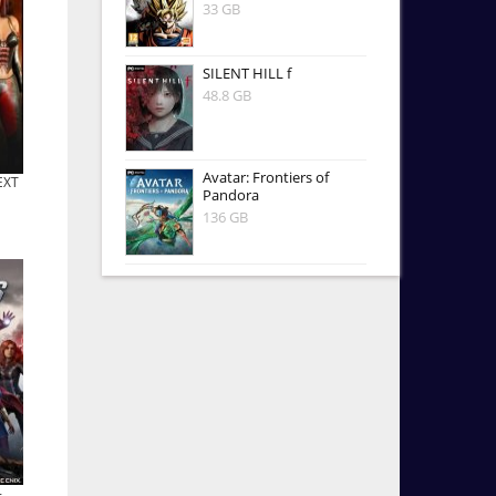
33 GB
SILENT HILL f
48.8 GB
Avatar: Frontiers of
EXT
Pandora
136 GB
-