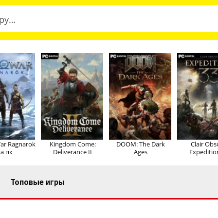
ar Ragnarok
Kingdom Come:
DOOM: The Dark
Clair Obs
а пк
Deliverance II
Ages
Expeditio
Топовые игры