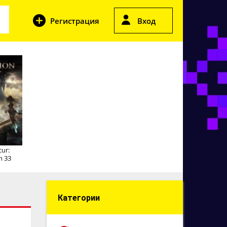
Регистрация
Вход
cur:
n 33
Категории