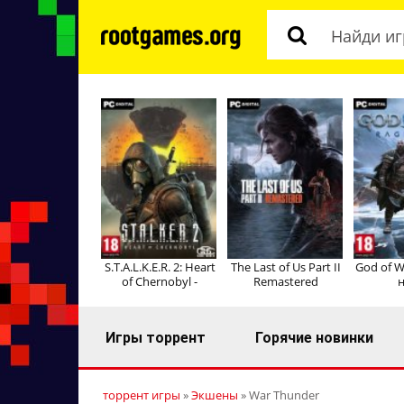
S.T.A.L.K.E.R. 2: Heart
The Last of Us Part II
God of W
of Chernobyl -
Remastered
н
Игры торрент
Горячие новинки
торрент игры
»
Экшены
» War Thunder