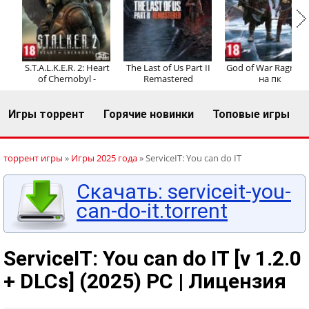
Регистрация
Вход
S.T.A.L.K.E.R. 2: Heart
The Last of Us Part II
God of War Ragnaro
of Chernobyl -
Remastered
на пк
Игры торрент
Горячие новинки
Топовые игры
торрент игры
»
Игры 2025 года
» ServiceIT: You can do IT
Скачать: serviceit-you-
can-do-it.torrent
ServiceIT: You can do IT [v 1.2.0
+ DLCs] (2025) PC | Лицензия