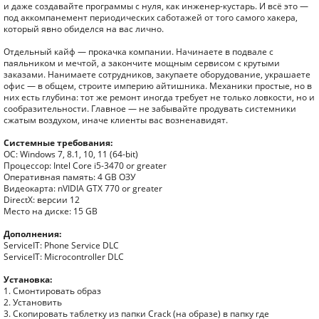
и даже создавайте программы с нуля, как инженер-кустарь. И всё это —
под аккомпанемент периодических саботажей от того самого хакера,
который явно обиделся на вас лично.
Отдельный кайф — прокачка компании. Начинаете в подвале с
паяльником и мечтой, а закончите мощным сервисом с крутыми
заказами. Нанимаете сотрудников, закупаете оборудование, украшаете
офис — в общем, строите империю айтишника. Механики простые, но в
них есть глубина: тот же ремонт иногда требует не только ловкости, но и
сообразительности. Главное — не забывайте продувать системники
сжатым воздухом, иначе клиенты вас возненавидят.
Системные требования:
ОС: Windows 7, 8.1, 10, 11 (64-bit)
Процессор: Intel Core i5-3470 or greater
Оперативная память: 4 GB ОЗУ
Видеокарта: nVIDIA GTX 770 or greater
DirectX: версии 12
Место на диске: 15 GB
Дополнения:
ServiceIT: Phone Service DLC
ServiceIT: Microcontroller DLC
Установка:
1. Смонтировать образ
2. Установить
3. Скопировать таблетку из папки Crack (на образе) в папку где