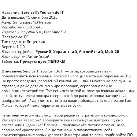
Название:
ServiceIT: You can do IT
Дата выхода: 15 сентября 2025
Жанр: Simulation, 1st Person
Разработчик: picture4u
Издатель: PlayWay S.A., FreeMind S.A.
Платформа: PC
Тип издания: Лицензия
Версия: 1.2.0
Язык интерфейса:
Русский, Украинский, Английский, Multi26
Язык озвучки: Английский
Таблетка:
Присутствует (TENOKE)
Описание:
ServiceIT: You Can Do IT — игра, которая даёт вам
почувствовать всю горечь и восторг IT-специалиста одновременно. Вы
не просто владелец сервисной компании — вы и мастер на все руки, и
стратег, и даже детектив в мире проводов, серверов и вечно
ломающихся устройств. Тут есть всё: от пайки плат до взлома локальных
сетей, от тушения пожара в серверной до расшифровки загадочных
изображений. И да, где-то в тени за вами наблюдает хакер в маске Гая
Фокса, который явно нервно потирает руки.
Геймплей — это микс симулятора ремонта, стратегии и головоломок.
Разбираете телефон? Проверяете контакты мультиметром. Нужно
восстановить данные? Вперёд — подключайте потоки в терминале,
словно собираете пазл. А ещё тут можно почувствовать себя
архитектором цифровых крепостей: настраивайте сети, подбирайте ПО