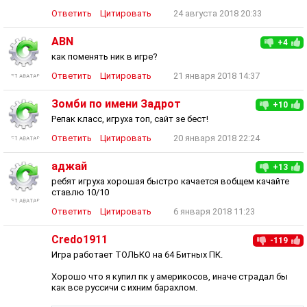
Ответить
Цитировать
24 августа 2018 20:33
ABN
+4
как поменять ник в игре?
Ответить
Цитировать
21 января 2018 14:37
Зомби по имени Задрот
+10
Репак класс, игруха топ, сайт зе бест!
Ответить
Цитировать
20 января 2018 22:24
аджай
+13
ребят игруха хорошая быстро качается вобщем качайте
ставлю 10/10
Ответить
Цитировать
6 января 2018 11:23
Credo1911
-119
Игра работает ТОЛЬКО на 64 Битных ПК.
Хорошо что я купил пк у америкосов, иначе страдал бы
как все руссичи с ихним барахлом.