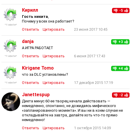
Кирилл
-5
Гость никита
,
Почему у всех она работает?
Ответить
Цитировать
23 июня 2017 10:45
danja
+3
А ИГРА РАБОТАЕТ
Ответить
Цитировать
6 июня 2017 17:43
Kirigane Tomo
+4
что за DLC установлены?
Ответить
Цитировать
17 декабря 2015 17:19
Janettespup
-2
Диета минус 60 ее творец начала действовать —
немедленно, спонтанно, не дожидаясь мифического
«запланированного момента». И вы ни в коем случае не
откладывайте на завтра, делайте хоть что-то прямо
немедленно!
Ответить
Цитировать
1 октября 2015 14:09