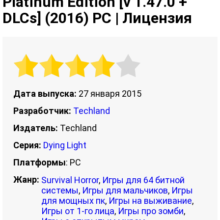
Platinum Edition [v 1.47.0 +
DLCs] (2016) PC | Лицензия
Дата выпуска:
27 января 2015
Разработчик:
Techland
Издатель:
Techland
Серия:
Dying Light
Платформы
: PC
Жанр:
Survival Horror
,
Игры для 64 битной
системы
,
Игры для мальчиков
,
Игры
для мощных пк
,
Игры на выживание
,
Игры от 1-го лица
,
Игры про зомби
,