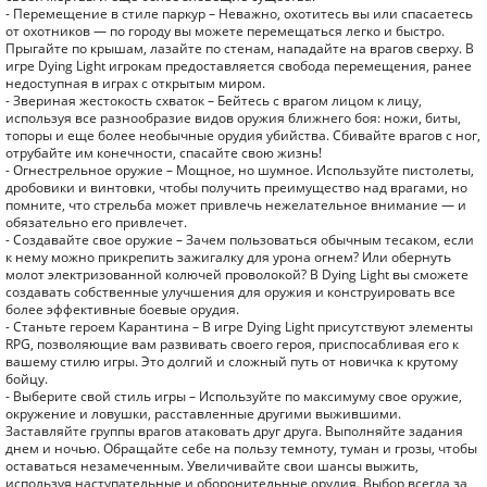
- Перемещение в стиле паркур – Неважно, охотитесь вы или спасаетесь
от охотников — по городу вы можете перемещаться легко и быстро.
Прыгайте по крышам, лазайте по стенам, нападайте на врагов сверху. В
игре Dying Light игрокам предоставляется свобода перемещения, ранее
недоступная в играх с открытым миром.
- Звериная жестокость схваток – Бейтесь с врагом лицом к лицу,
используя все разнообразие видов оружия ближнего боя: ножи, биты,
топоры и еще более необычные орудия убийства. Сбивайте врагов с ног,
отрубайте им конечности, спасайте свою жизнь!
- Огнестрельное оружие – Мощное, но шумное. Используйте пистолеты,
дробовики и винтовки, чтобы получить преимущество над врагами, но
помните, что стрельба может привлечь нежелательное внимание — и
обязательно его привлечет.
- Создавайте свое оружие – Зачем пользоваться обычным тесаком, если
к нему можно прикрепить зажигалку для урона огнем? Или обернуть
молот электризованной колючей проволокой? В Dying Light вы сможете
создавать собственные улучшения для оружия и конструировать все
более эффективные боевые орудия.
- Станьте героем Карантина – В игре Dying Light присутствуют элементы
RPG, позволяющие вам развивать своего героя, приспосабливая его к
вашему стилю игры. Это долгий и сложный путь от новичка к крутому
бойцу.
- Выберите свой стиль игры – Используйте по максимуму свое оружие,
окружение и ловушки, расставленные другими выжившими.
Заставляйте группы врагов атаковать друг друга. Выполняйте задания
днем и ночью. Обращайте себе на пользу темноту, туман и грозы, чтобы
оставаться незамеченным. Увеличивайте свои шансы выжить,
используя наступательные и оборонительные орудия. Выбор всегда за