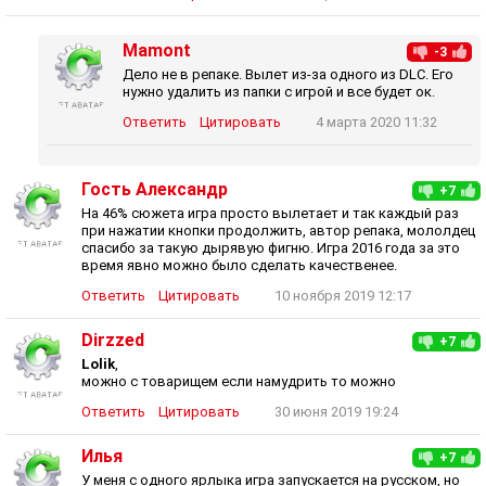
Mamont
-3
Дело не в репаке. Вылет из-за одного из DLC. Его
нужно удалить из папки с игрой и все будет ок.
Ответить
Цитировать
4 марта 2020 11:32
Гость Александр
+7
На 46% сюжета игра просто вылетает и так каждый раз
при нажатии кнопки продолжить, автор репака, мололдец
спасибо за такую дырявую фигню. Игра 2016 года за это
время явно можно было сделать качественее.
Ответить
Цитировать
10 ноября 2019 12:17
Dirzzed
+7
Lolik
,
можно с товарищем если намудрить то можно
Ответить
Цитировать
30 июня 2019 19:24
Илья
+7
У меня с одного ярлыка игра запускается на русском, но