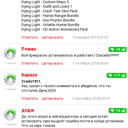
Dying Light - Custom Maps 5
Dying Light - Outfit and Livery 1
Dying Light - Crash Test Skin Pack
Dying Light - Harran Ranger Bundle
Dying Light - Gun Psycho Bundle
Dying Light - Volatile Hunter Bundle
Dying Light - CD-Action Anniversary Pack
Ответить
Цитировать
14 января 2019 23:47
Роман
+6
Всё прекрасно установилось и работает) Спасибо!!!!!!!!!!
Ответить
Цитировать
1 октября 2018 04:00
Кирилл
+17
Credo1911
,
Хах, орнул с твоего коммента и я убедился, что ты
отсталая Дичь)0))0
Ответить
Цитировать
4 сентября 2018 20:47
додж
+6
До этого играл в неё игруха клас а сегодня хотел
установить сука выдоёт ошибку почти в конце установки.
Что за херь тонкая.