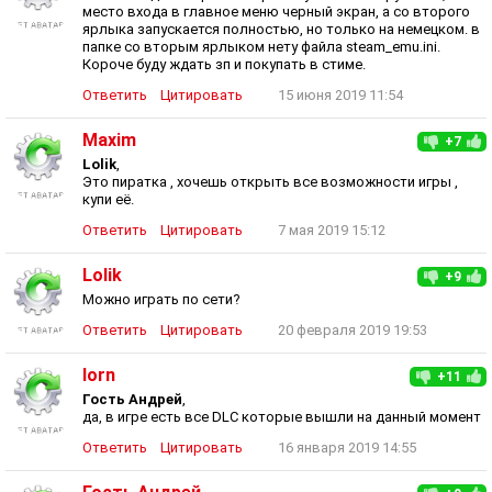
место входа в главное меню черный экран, а со второго
ярлыка запускается полностью, но только на немецком. в
папке со вторым ярлыком нету файла steam_emu.ini.
Короче буду ждать зп и покупать в стиме.
Ответить
Цитировать
15 июня 2019 11:54
Maxim
+7
Lolik
,
Это пиратка , хочешь открыть все возможности игры ,
купи её.
Ответить
Цитировать
7 мая 2019 15:12
Lolik
+9
Можно играть по сети?
Ответить
Цитировать
20 февраля 2019 19:53
lorn
+11
Гость Андрей
,
да, в игре есть все DLC которые вышли на данный момент
Ответить
Цитировать
16 января 2019 14:55