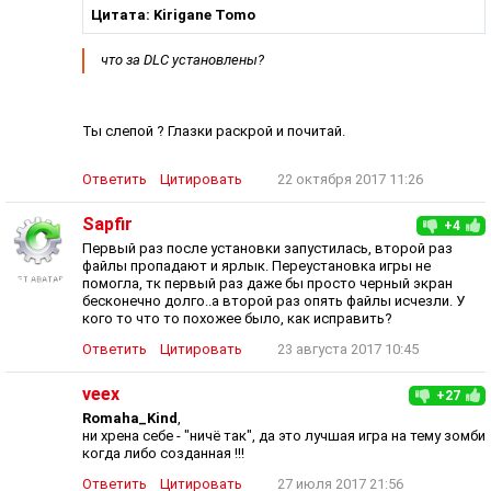
Цитата: Kirigane Tomo
что за DLC установлены?
Ты слепой ? Глазки раскрой и почитай.
Ответить
Цитировать
22 октября 2017 11:26
Sapfir
+4
Первый раз после установки запустилась, второй раз
файлы пропадают и ярлык. Переустановка игры не
помогла, тк первый раз даже бы просто черный экран
бесконечно долго..а второй раз опять файлы исчезли. У
кого то что то похожее было, как исправить?
Ответить
Цитировать
23 августа 2017 10:45
veex
+27
Romaha_Kind
,
ни хрена себе - "ничё так", да это лучшая игра на тему зомби
когда либо созданная !!!
Ответить
Цитировать
27 июля 2017 21:56