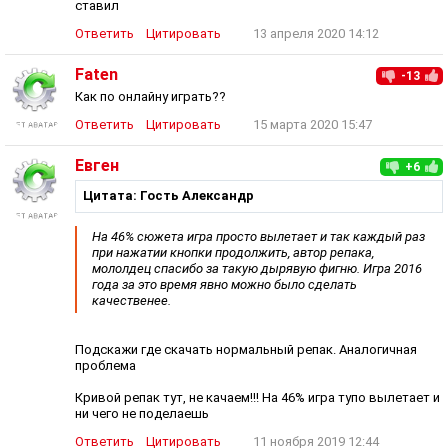
ставил
Ответить
Цитировать
13 апреля 2020 14:12
Faten
-13
Как по онлайну играть??
Ответить
Цитировать
15 марта 2020 15:47
Евген
+6
Цитата: Гость Александр
На 46% сюжета игра просто вылетает и так каждый раз
при нажатии кнопки продолжить, автор репака,
мололдец спасибо за такую дырявую фигню. Игра 2016
года за это время явно можно было сделать
качественее.
Подскажи где скачать нормальный репак. Аналогичная
проблема
Кривой репак тут, не качаем!!! На 46% игра тупо вылетает и
ни чего не поделаешь
Ответить
Цитировать
11 ноября 2019 12:44