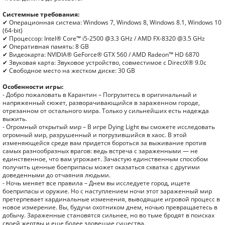
Системные требования:
✔ Операционная система: Windows 7, Windows 8, Windows 8.1, Windows 10
(64-bit)
✔ Процессор: Intel® Core™ i5-2500 @3.3 GHz / AMD FX-8320 @3.5 GHz
✔ Оперативная память: 8 GB
✔ Видеокарта: NVIDIA® GeForce® GTX 560 / AMD Radeon™ HD 6870
✔ Звуковая карта: Звуковое устройство, совместимое с DirectX® 9.0с
✔ Свободное место на жестком диске: 30 GB
Особенности игры:
- Добро пожаловать в Карантин – Погрузитесь в оригинальный и
напряженный сюжет, разворачивающийся в зараженном городе,
отрезанном от остального мира. Только у сильнейших есть надежда
выжить.
- Огромный открытый мир – В игре Dying Light вы сможете исследовать
огромный мир, разрушенный и погрузившийся в хаос. В этой
изменяющейся среде вам придется бороться за выживание против
самых разнообразных врагов: ведь встреча с зараженными — не
единственное, что вам угрожает. Зачастую единственным способом
получить ценные боеприпасы может оказаться схватка с другими
доведенными до отчаяния людьми.
- Ночь меняет все правила – Днем вы исследуете город, ищете
боеприпасы и оружие. Но с наступлением ночи этот зараженный мир
претерпевает кардинальные изменения, выводящие игровой процесс в
новое измерение. Вы, будучи охотником днем, ночью превращаетесь в
добычу. Зараженные становятся сильнее, но во тьме бродят в поисках
своей жертвы и еще более зловещие существа.