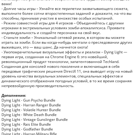
вами!
- Долгие часы игры – Узнайте все перипетии захватывающего сюжета,
выполните более сотни второстепенных заданий и докажите, на что вы
способны, принимая участие в множестве особых испытаний.
- Режим совместной игры для 4 игроков – Объединяйтесь с другими
игроками в экстремальных условиях зомби-апокалипсиса. Проявите
индивидуальность и создайте персонажа на свой вкус.
- Станьте зомби – Уникальный сетевой режим, в котором вы можете
играть за зомби. Если вы когда-нибудь мечтали о преследовании других
выживших, это — ваш шанс. Да начнется охота!
- Умопомрачительные визуальные эффекты и реализм – Dying Light —
первая игра, созданная на Chrome Engine 6: это новейший,
революционный продукт технологии, запатентованной Techland.
Созданная для консолей нового поколения и включающая в себя
передовые графические решения DirectX 11, она выводит игру на новый
уровень качества визуальных элементов, специальных эффектов и
динамического отображения погодных условий, в то же время сохраняя
непревзойденную производительность.
Дополнения:
Dying Light - Gun Psycho Bundle
Dying Light - Harran Ranger Bundle
Dying Light - Volatile Hunter Bundle
Dying Light - White Death Bundle
Dying Light - Vintage Gunslinger Bundle
Dying Light - Rais Elite Bundle
Dying Light - Godfather Bundle
Dying Light - Harran Military Rifle