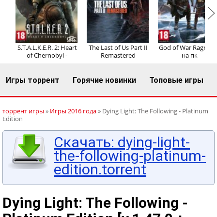
Регистрация
Вход
S.T.A.L.K.E.R. 2: Heart
The Last of Us Part II
God of War Ragnaro
of Chernobyl -
Remastered
на пк
Игры торрент
Горячие новинки
Топовые игры
торрент игры
»
Игры 2016 года
» Dying Light: The Following - Platinum
Edition
Скачать: dying-light-
the-following-platinum-
edition.torrent
Dying Light: The Following -