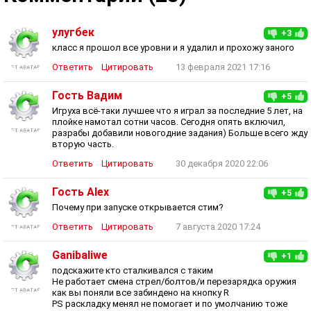
улугбек
+3
класс я прошол все уровни и я удалил и прохожу заного
Ответить
Цитировать
13 февраля 2021 17:16
Гость Вадим
+5
Игруха всё-таки лучшее что я играл за последние 5 лет, на
плойке намотал сотни часов. Сегодня опять включил,
разрабы добавили новогодние задания) Больше всего жду
вторую часть.
Ответить
Цитировать
30 декабря 2020 22:06
Гость Alex
+5
Почему при запуске открывается стим?
Ответить
Цитировать
7 августа 2020 17:24
Ganibaliwe
+1
подскажите кто сталкивался с таким
Не работает смена стрел/болтов/и перезарядка оружия
как вы поняли все забиндено на кнопку R
PS раскладку менял не помогает и по умолчанию тоже