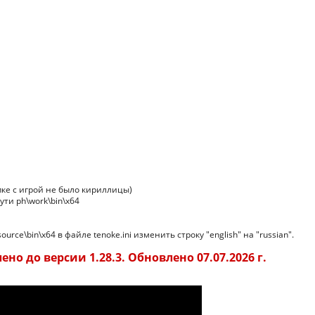
апке с игрой не было кириллицы)
ути ph\work\bin\x64
urce\bin\x64 в файле tenoke.ini изменить строку "english" на "russian".
но до версии 1.28.3. Обновлено 07.07.2026 г.