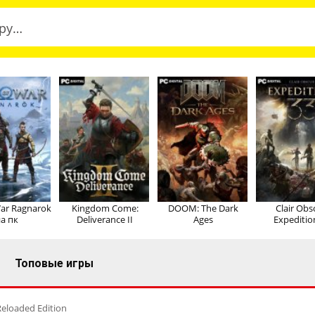
ar Ragnarok
Kingdom Come:
DOOM: The Dark
Clair Obs
а пк
Deliverance II
Ages
Expeditio
Топовые игры
Reloaded Edition