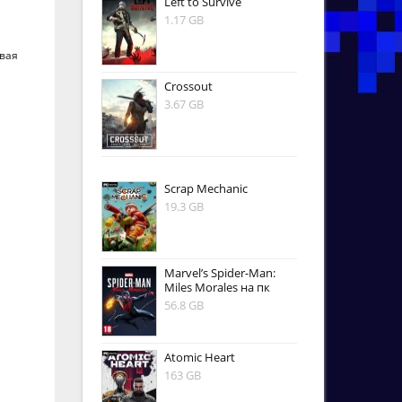
Left to Survive
1.17 GB
овая
Crossout
3.67 GB
Scrap Mechanic
19.3 GB
Marvel’s Spider-Man:
Miles Morales на пк
56.8 GB
Atomic Heart
163 GB