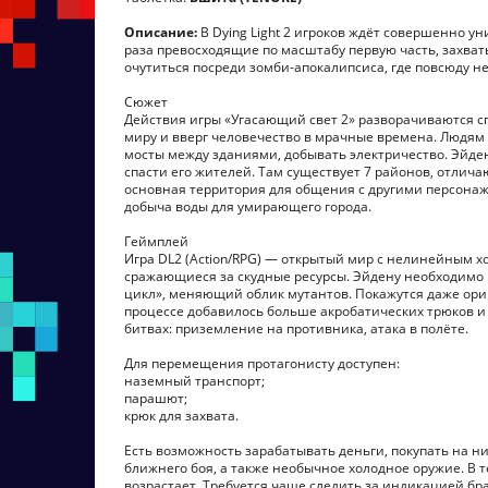
Описание:
В Dying Light 2 игроков ждёт совершенно у
раза превосходящие по масштабу первую часть, захва
очутиться посреди зомби-апокалипсиса, где повсюду 
Сюжет
Действия игры «Угасающий свет 2» разворачиваются спу
миру и вверг человечество в мрачные времена. Людям
мосты между зданиями, добывать электричество. Эйден
спасти его жителей. Там существует 7 районов, отлич
основная территория для общения с другими персона
добыча воды для умирающего города.
Геймплей
Игра DL2 (Action/RPG) — открытый мир с нелинейным 
сражающиеся за скудные ресурсы. Эйдену необходимо 
цикл», меняющий облик мутантов. Покажутся даже ори
процессе добавилось больше акробатических трюков и
битвах: приземление на противника, атака в полёте.
Для перемещения протагонисту доступен:
наземный транспорт;
парашют;
крюк для захвата.
Есть возможность зарабатывать деньги, покупать на н
ближнего боя, а также необычное холодное оружие. В 
возрастает. Требуется чаще следить за индикацией бр