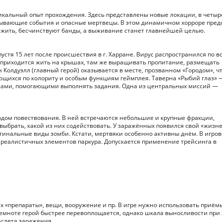
никальный опыт прохождения. Здесь представлены новые локации, в четыр
тывающие события и опасные мертвецы. В этом динамичном хорроре пред
нежить, бесчинствуют банды, а выживание станет главнейшей целью.
стя 15 лет после происшествия в г. Харране. Вирус распространился по в
 приходится жить на крышах, там же выращивать пропитание, размещать
 Колдуэлл (главный герой) оказывается в месте, прозванном «Городом», ч
ающихся по колориту и особым функциям геймплея. Таверна «Рыбий глаз» 
жами, помогающими выполнять задания. Одна из центральных миссий —
ходом повествования. В ней встречаются небольшие и крупные фракции,
выбрать, какой из них содействовать. У заражённых появился свой «жиз
гинальные виды зомби. Кстати, мертвяки особенно активны днём. В игро
 реалистичных элементов паркура. Допускается применение трейсинга в
их «препараты», вещи, вооружение и пр. В игре нужно использовать приём
темноте герой быстрее перевоплощается, однако шкала выносливости при
аслета заражения.