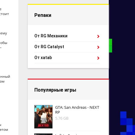
е
стоит
Репаки
сему
От RG Механики
тобы
От RG Catalyst
—
От xatab
ненный
вом
Популярные игры
GTA: San Andreas - NEXT
RP
5.76 GB
ы
 этом