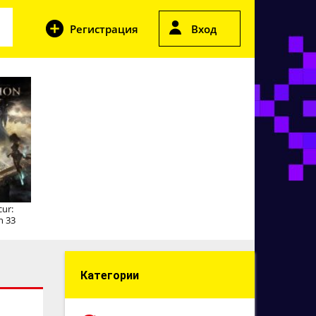
Регистрация
Вход
cur:
n 33
Категории