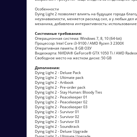
Особенности
Dying Light 2 позволяет влиять на будущее города бл
неузнаваемости, меняется расклад сил, а у любых дел
механика, добавлена интерактивность: использование
Системные требования:
Операционная система: Windows 7, 8, 10 (64-bit)
Процессор: Intel Core i3-9100 / AMD Ryzen 3 2300X
Оперативная память: 8 GB ОЗУ
Видеокарта: NVIDIA® GeForce® GTX 1050 Ti / AMD Radeo
Свободное место на жестком диске: 50 GB
Дополнения:
Dying Light 2 - Deluxe Pack
Dying Light 2 - Ultimate pack
Dying Light 2 - Artbook
Dying Light 2 - Pre-order pack
Dying Light 2 - Stay Human: Bloody Ties
Dying Light 2 - Peacekeeper 01
Dying Light 2 - Peacekeeper 02
Dying Light 2 - Peacekeeper 03
Dying Light 2 - Survivor 01
Dying Light 2 - Survivor 02
Dying Light 2 - Survivor 03
Dying Light 2 - Soundtrack
Dying Light 2 - Deluxe Upgrade
Dying Light 2 - Ultimate Upgrade