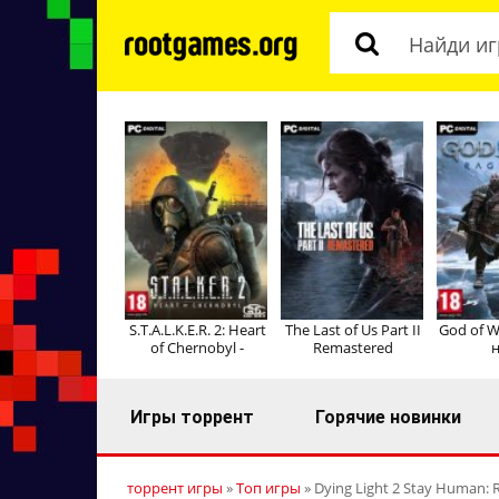
S.T.A.L.K.E.R. 2: Heart
The Last of Us Part II
God of W
of Chernobyl -
Remastered
н
Игры торрент
Горячие новинки
торрент игры
»
Топ игры
» Dying Light 2 Stay Human: 