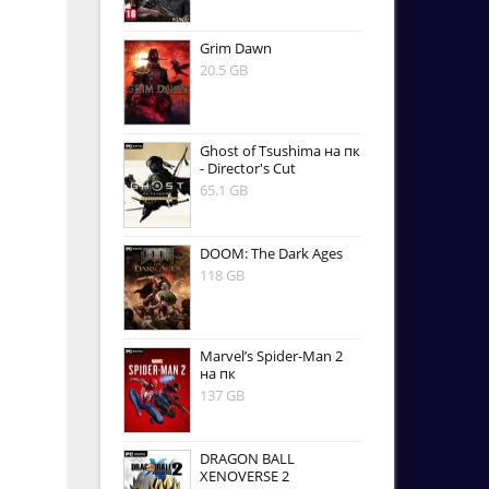
Grim Dawn
20.5 GB
Ghost of Tsushima на пк
- Director's Cut
65.1 GB
DOOM: The Dark Ages
118 GB
Marvel’s Spider-Man 2
на пк
137 GB
DRAGON BALL
XENOVERSE 2