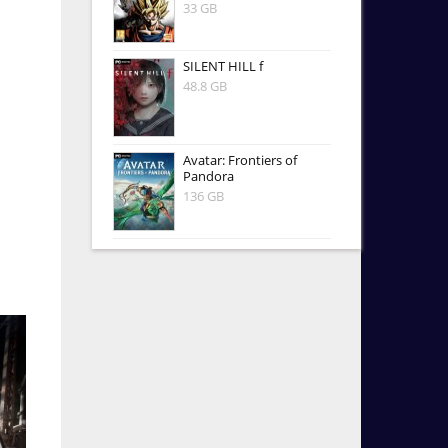
33 GB
SILENT HILL f
48.8 GB
Avatar: Frontiers of
Pandora
136 GB