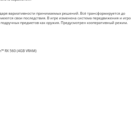
агодаря вариативности принимаемых решений. Всё трансформируется до
 имеются свои последствия. В игре изменена система передвижения и игр
 подручных предметов как оружия. Предусмотрен кооперативный режим.
n™ RX 560 (4GB VRAM)