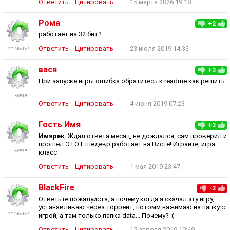
Ответить
Цитировать
15 марта 2026 19:18
Рома
+2
работает на 32 бит?
Ответить
Цитировать
23 июля 2019 14:33
вася
+2
При запуске игры ошибка обратитесь к readme как решить
.
Ответить
Цитировать
4 июня 2019 07:23
Гость Имя
+2
Имярек
, Ждал ответа месяц, не дождался, сам проверил и
прошел ЭТОТ шедевр работает на Висте! Играйте, игра
класс
Ответить
Цитировать
1 мая 2019 23:47
BlackFire
-2
Ответьте пожалуйста, а почему когда я скачал эту игру,
устанавливаю через торрент, потомм нажимаю на папку с
игрой, а там только папка data... Почему? :(
Ответить
Цитировать
15 апреля 2019 10:49