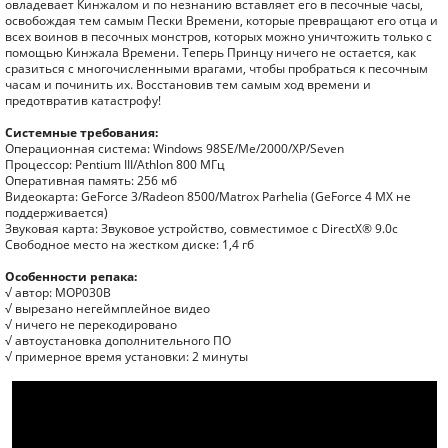
овладевает Кинжалом и по незнанию вставляет его в песочные часы,
освобождая тем самым Пески Времени, которые превращают его отца и
всех воинов в песочных монстров, которых можно уничтожить только с
помощью Кинжала Времени. Теперь Принцу ничего не остается, как
сразиться с многочисленными врагами, чтобы пробраться к песочным
часам и починить их. Восстановив тем самым ход времени и
предотвратив катастрофу!
Системные требования:
Операционная система: Windows 98SE/Me/2000/XP/Seven
Процессор: Pentium III/Athlon 800 МГц
Оперативная память: 256 мб
Видеокарта: GeForce 3/Radeon 8500/Matrox Parhelia (GeForce 4 MX не
поддерживается)
Звуковая карта: Звуковое устройство, совместимое с DirectX® 9.0с
Свободное место на жестком диске: 1,4 гб
Особенности репака:
√ автор: MOP030B
√ вырезано негеймплейное видео
√ ничего не перекодировано
√ автоустановка дополнительного ПО
√ примерное время установки: 2 минуты