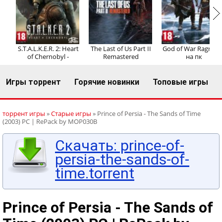
Регистрация
Вход
S.T.A.L.K.E.R. 2: Heart
The Last of Us Part II
God of War Ragnaro
of Chernobyl -
Remastered
на пк
Игры торрент
Горячие новинки
Топовые игры
торрент игры
»
Старые игры
» Prince of Persia - The Sands of Time
(2003) PC | RePack by MOP030B
Скачать: prince-of-
persia-the-sands-of-
time.torrent
Prince of Persia - The Sands of