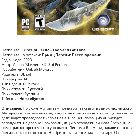
Название:
Prince of Persia - The Sands of Time
Название на русском:
Принц Персии: Пески времени
Год выхода: 2003
Жанр: Action (Slasher), 3D, 3rd Person
Разработчик: Ubisoft Montreal
Издатель: Ubisoft
Платформа: PC
Тип издания: RePack
Язык озвучки:
Русский
Язык текста: Русский
Таблэтка:
Не требуется
Описание:
По сюжету игры вам предстоит захватить замок индийского
Махараджи. Хитрый визирь, предлагающий вам свою помощь, на самом
деле будет преследовать свои цели. С вашей помощью он жаждет
заполучить из древней сокровищницы Махараджи Кинжал Времени, с
помощью которого можно управлять Песками Времени, заключенных в
больших песочных часах. Но Принц рушит все планы визиря. Он