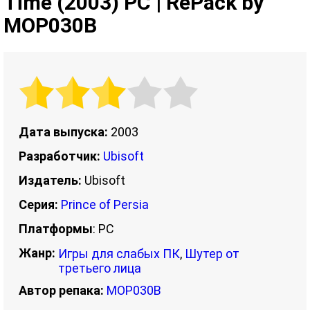
Time (2003) PC | RePack by
MOP030B
Дата выпуска:
2003
Разработчик:
Ubisoft
Издатель:
Ubisoft
Серия:
Prince of Persia
Платформы
: PC
Жанр:
Игры для слабых ПК
,
Шутер от
третьего лица
Автор репака:
MOP030B