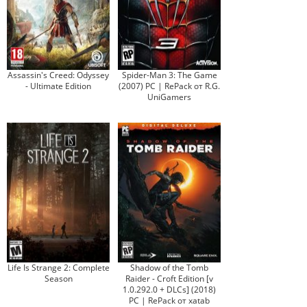
Assassin's Creed: Odyssey
Spider-Man 3: The Game
- Ultimate Edition
(2007) PC | RePack от R.G.
UniGamers
Life Is Strange 2: Complete
Shadow of the Tomb
Season
Raider - Croft Edition [v
1.0.292.0 + DLCs] (2018)
PC | RePack от xatab