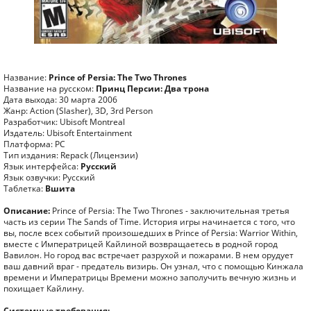
Название:
Prince of Persia: The Two Thrones
Название на русском:
Принц Персии: Два трона
Дата выхода: 30 марта 2006
Жанр: Action (Slasher), 3D, 3rd Person
Разработчик: Ubisoft Montreal
Издатель: Ubisoft Entertainment
Платформа: PC
Тип издания: Repack (Лицензии)
Язык интерфейса:
Русский
Язык озвучки: Русский
Таблетка:
Вшита
Описание:
Prince of Persia: The Two Thrones - заключительная третья
часть из серии The Sands of Time. История игры начинается с того, что
вы, после всех событий произошедших в Prince of Persia: Warrior Within,
вместе с Императрицей Кайлиной возвращаетесь в родной город
Вавилон. Но город вас встречает разрухой и пожарами. В нем орудует
ваш давний враг - предатель визирь. Он узнал, что с помощью Кинжала
времени и Императрицы Времени можно заполучить вечную жизнь и
похищает Кайлину.
Системные требования: