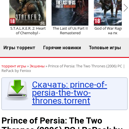
Регистрация
Вход
S.T.A.L.K.E.R. 2: Heart
The Last of Us Part II
God of War Ragnaro
of Chernobyl -
Remastered
на пк
Игры торрент
Горячие новинки
Топовые игры
торрент игры
»
Экшены
» Prince of Persia: The Two Thrones (2006) PC |
RePack by Fenixx
Скачать: prince-of-
persia-the-two-
thrones.torrent
Prince of Persia: The Two