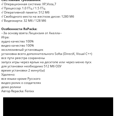
√ Операционная система: XP,Vista,7
√ Процессор: 1.0 ГГц / 1.5 ГГц
√ Оперативной памяти: 512 Мб
√ Свободного места на жестком диске: 1280 Мб
√ Видеокарта: 32 Мб / 128 Мб
Особенности RePackа:
--За основу взята Лицензия от Акелла--
Игра:
аудио качество 100%
видео качество 100%
эксклюзивный установщик
установка всего дополнительного Softa (DirectX, Visual C++)
все пути реестра сохранены
запуск игры через ярлык на десктопе или через меню пуск
для установки необходимо 512 Мб ОЗУ
время установки 2 минут(ы)
Удалено:
все языки кроме Русского
видео ролик о создателях
демо ролики
Автор Repacka: Fenixx