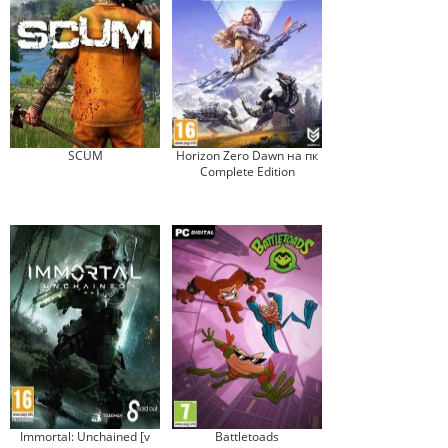
SCUM
Horizon Zero Dawn на пк
Complete Edition
Immortal: Unchained [v
Battletoads