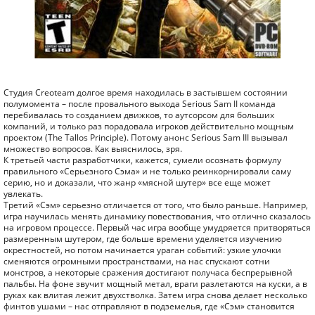
Студия Creoteam долгое время находилась в застывшем состоянии
полумомента – после провального выхода Serious Sam II команда
перебивалась то созданием движков, то аутсорсом для больших
компаний, и только раз порадовала игроков действительно мощным
проектом (The Tallos Principle). Потому анонс Serious Sam III вызывал
множество вопросов. Как выяснилось, зря.
К третьей части разработчики, кажется, сумели осознать формулу
правильного «Серьезного Сэма» и не только реинкорнировали саму
серию, но и доказали, что жанр «мясной шутер» все еще может
увлекать.
Третий «Сэм» серьезно отличается от того, что было раньше. Например,
игра научилась менять динамику повествования, что отлично сказалось
на игровом процессе. Первый час игра вообще умудряется притворяться
размеренным шутером, где больше времени уделяется изучению
окрестностей, но потом начинается ураган событий: узкие улочки
сменяются огромными пространствами, на нас спускают сотни
монстров, а некоторые сражения достигают получаса беспрерывной
пальбы. На фоне звучит мощный метал, враги разлетаются на куски, а в
руках как влитая лежит двухстволка. Затем игра снова делает несколько
финтов ушами – нас отправляют в подземелья, где «Сэм» становится