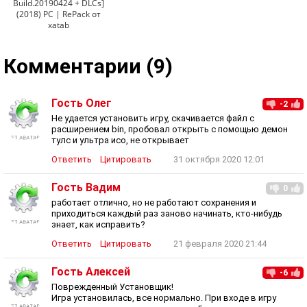
Build.20190424 + DLCs]
(2018) PC | RePack от
xatab
Комментарии (9)
Гость Олег
-2
Не удается установить игру, скачивается файл с
расширением bin, пробовал открыть с помощью демон
тулс и ультра исо, не открывает
Ответить
Цитировать
31 октября 2020 12:01
Гость Вадим
0
работает отлично, но не работают сохранения и
приходиться каждый раз заново начинать, кто-нибудь
знает, как исправить?
Ответить
Цитировать
21 февраля 2020 21:44
Гость Алексей
-6
Поврежденный Установщик!
Игра установилась, все нормально. При входе в игру