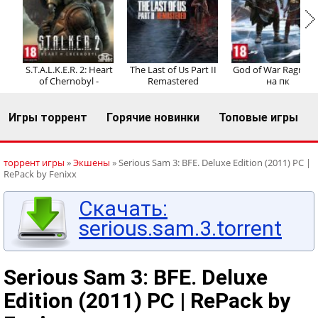
Регистрация
Вход
S.T.A.L.K.E.R. 2: Heart
The Last of Us Part II
God of War Ragnaro
of Chernobyl -
Remastered
на пк
Игры торрент
Горячие новинки
Топовые игры
торрент игры
»
Экшены
» Serious Sam 3: BFE. Deluxe Edition (2011) PC |
RePack by Fenixx
Скачать:
serious.sam.3.torrent
Serious Sam 3: BFE. Deluxe
Edition (2011) PC | RePack by