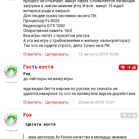
процесс не отвечает, минут через 5 появляется лагающая
загрузка в левом нижнем углу. И все.. минут 15 ждал
интереса ради и закрыл.
Для людей скажу системки своего ПК:
Процессор Fx 8320
Видеокарта GTX 1050
Оперативная память 16гб
Все игры летят с пресетом ультра
А эта же игра с требованиями к железу- калькулятора))
Так что не судите строго, дело точно не в ПК
Ответить
Цитировать
12 августа 2019 10:06
Гость костя
-4
Fox
,
до сей поры не вижу игры
еще видел бетта версия по русски, но скачать не
удается,наверное то что на халяву или еще не доработана
Ответить
Цитировать
20 июля 2019 10:01
Fox
0
Цитата: костя
игра веселуха, by Fenixx качество и молодцы мужики,