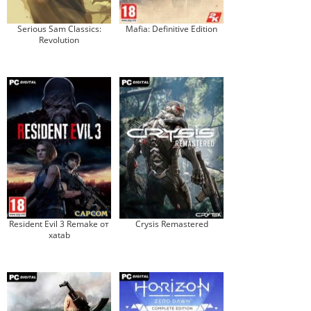
Serious Sam Classics:
Mafia: Definitive Edition
Revolution
Resident Evil 3 Remake от
Crysis Remastered
xatab