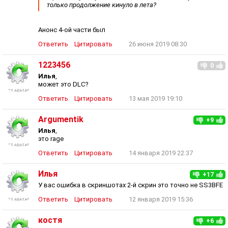
только продолжение кинуло в лета?
Анонс 4-ой части был
Ответить
Цитировать
26 июня 2019 08:30
1223456
0
Илья
,
может это DLC?
Ответить
Цитировать
13 мая 2019 19:10
Argumentik
+9
Илья
,
это rage
Ответить
Цитировать
14 января 2019 22:37
Илья
+17
У вас ошибка в скриншотах 2-й скрин это точно не SS3BFE
Ответить
Цитировать
12 января 2019 15:36
костя
+6