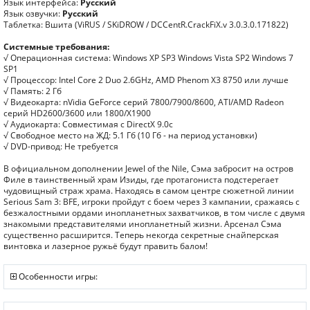
Язык интерфейса:
Русский
Язык озвучки:
Русский
Таблетка: Вшита (ViRUS / SKiDROW / DCCentR.CrackFiX.v 3.0.3.0.171822)
Системные требования:
√ Операционная система: Windows XP SP3 Windows Vista SP2 Windows 7
SP1
√ Процессор: Intel Core 2 Duo 2.6GHz, AMD Phenom X3 8750 или лучше
√ Память: 2 Гб
√ Видеокарта: nVidia GeForce серий 7800/7900/8600, ATI/AMD Radeon
серий HD2600/3600 или 1800/X1900
√ Аудиокарта: Совместимая с DirectX 9.0c
√ Свободное место на ЖД: 5.1 Гб (10 Гб - на период установки)
√ DVD-привод: Не требуется
В официальном дополнении Jewel of the Nile, Сэма забросит на остров
Филе в таинственный храм Изиды, где протагониста подстерегает
чудовищный страж храма. Находясь в самом центре сюжетной линии
Serious Sam 3: BFE, игроки пройдут с боем через 3 кампании, сражаясь с
безжалостными ордами инопланетных захватчиков, в том числе с двумя
знакомыми представителями инопланетный жизни. Арсенал Сэма
существенно расширится. Теперь некогда секретные снайперская
винтовка и лазерное ружьё будут править балом!
Особенности игры: