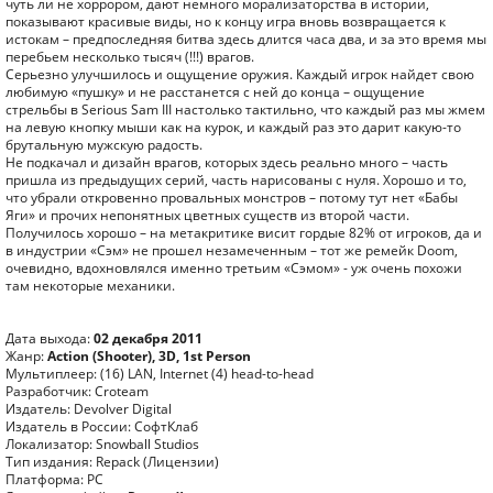
чуть ли не хоррором, дают немного морализаторства в истории,
показывают красивые виды, но к концу игра вновь возвращается к
истокам – предпоследняя битва здесь длится часа два, и за это время мы
перебьем несколько тысяч (!!!) врагов.
Серьезно улучшилось и ощущение оружия. Каждый игрок найдет свою
любимую «пушку» и не расстанется с ней до конца – ощущение
стрельбы в Serious Sam III настолько тактильно, что каждый раз мы жмем
на левую кнопку мыши как на курок, и каждый раз это дарит какую-то
брутальную мужскую радость.
Не подкачал и дизайн врагов, которых здесь реально много – часть
пришла из предыдущих серий, часть нарисованы с нуля. Хорошо и то,
что убрали откровенно провальных монстров – потому тут нет «Бабы
Яги» и прочих непонятных цветных существ из второй части.
Получилось хорошо – на метакритике висит гордые 82% от игроков, да и
в индустрии «Сэм» не прошел незамеченным – тот же ремейк Doom,
очевидно, вдохновлялся именно третьим «Сэмом» - уж очень похожи
там некоторые механики.
Дата выхода:
02 декабря 2011
Жанр:
Action (Shooter), 3D, 1st Person
Мультиплеер: (16) LAN, Internet (4) head-to-head
Разработчик: Croteam
Издатель: Devolver Digital
Издатель в России: СофтКлаб
Локализатор: Snowball Studios
Тип издания: Repack (Лицензии)
Платформа: PC