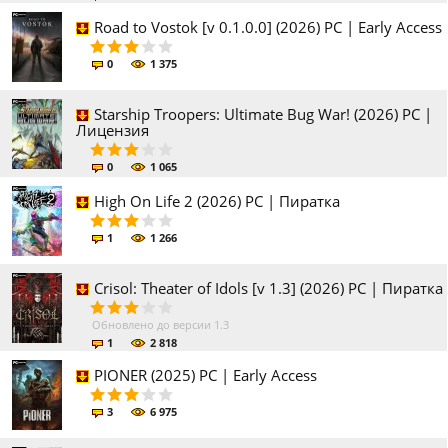
Road to Vostok [v 0.1.0.0] (2026) PC | Early Access
0
1 375
Starship Troopers: Ultimate Bug War! (2026) PC |
Лицензия
0
1 065
High On Life 2 (2026) PC | Пиратка
1
1 266
Crisol: Theater of Idols [v 1.3] (2026) PC | Пиратка
Обновлено до версии 1.3
1
2 818
PIONER (2025) PC | Early Access
3
6 975