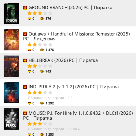
GROUND BRANCH (2026) PC | Пиратка
0
876
Outlaws + Handful of Missions: Remaster (2025)
PC | Лицензия
0
1 476
HELLBREAK (2026) PC | Пиратка
0
743
INDUSTRIA 2 [v 1.1.2] (2026) PC | Пиратка
Обновлено до версии 1.1.2
0
1 292
MOUSE: P.I. For Hire [v 1.1.0.8432 + DLCs] (2026)
PC | Пиратка
Обновлено до версии 1.1.0.8432
0
1 253