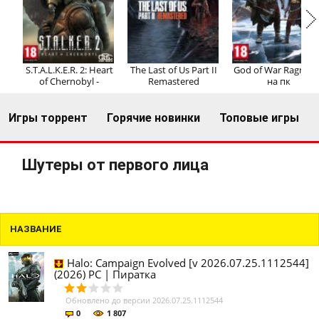
Регистрация
Вход
S.T.A.L.K.E.R. 2: Heart
The Last of Us Part II
God of War Ragnaro
of Chernobyl -
Remastered
на пк
Игры торрент
Горячие новинки
Топовые игры
Шутеры от первого лица
НАЗВАНИЕ
Halo: Campaign Evolved [v 2026.07.25.1112544]
(2026) PC | Пиратка
Обновлено до версии 2026.07.25.1112544
0
1 807