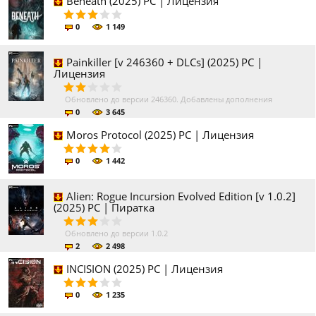
Beneath (2025) PC | Лицензия
0
1 149
Painkiller [v 246360 + DLCs] (2025) PC |
Лицензия
Обновлено до версии 246360. Добавлены дополнения
0
3 645
Moros Protocol (2025) PC | Лицензия
0
1 442
Alien: Rogue Incursion Evolved Edition [v 1.0.2]
(2025) PC | Пиратка
Обновлено до версии 1.0.2
2
2 498
INCISION (2025) PC | Лицензия
0
1 235