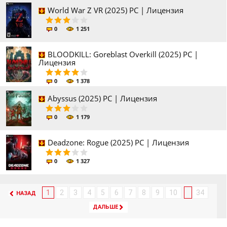
World War Z VR (2025) PC | Лицензия
0
1 251
BLOODKILL: Goreblast Overkill (2025) PC |
Лицензия
0
1 378
Abyssus (2025) PC | Лицензия
0
1 179
Deadzone: Rogue (2025) PC | Лицензия
0
1 327
1
2
3
4
5
6
7
8
9
10
34
НАЗАД
ДАЛЬШЕ