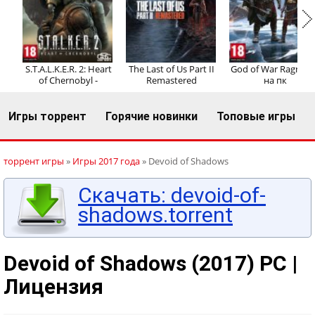
Регистрация
Вход
S.T.A.L.K.E.R. 2: Heart
The Last of Us Part II
God of War Ragnaro
of Chernobyl -
Remastered
на пк
Игры торрент
Горячие новинки
Топовые игры
торрент игры
»
Игры 2017 года
» Devoid of Shadows
Скачать: devoid-of-
shadows.torrent
Devoid of Shadows (2017) PC |
Лицензия