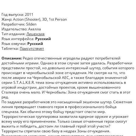
Год выпуска: 2011
Жанр: Action (Shooter), 3D, 1st Person
Разработчик: Silden
Издательство: Акелла
Тип издания:
Лицензия
Язык интерфейса:
Русский
Язык озвучки:
Русский
Таблетка:
Присутствует
Описание:
Редко отечественные игроделы радуют потребителей
достойными играми. Однако в этом случае затея удалась. Разработчики
представили простой, но довольно интересный шутер, события которого
происходят в чернобыльской зоне отчуждения. Не смотря на то, что
после аварии на Чернобыльской АЕС, а также благодаря знаменитой
серии S.T.A.L.K.E.R. тема зоны отчуждения активно использовалась в
игровой индустрии, достойных проектов, кроме вышеназванного
Сталкера очень мало. И Чернобыль: Зона отчуждения смог стать в этот
ряд.
По задумке разработчиков это насыщенный экшеном шутер. Сюжетная
линия превращает главного героя в профессионального бойца
спецназа. Как обычно этому бойцу предстоит спасти мир.
Террористическая группировка захватила ядерное оружие и угрожает
всему миру его применением. Только самые отчаянные герои смогут
выжить и победить, достоин ли главный герой этой участи?
Террористы спрятали свою базу в недрах Зоны отчуждения.
Радиоктивная местность кишит опасностями, она непредсказуема,