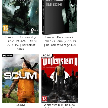
Immortal: Unchained [v
Сталкер Выживший:
Build.20190424 + DLCs]
Побег из Зоны (2018) PC
(2018) PC | RePack от
| RePack от SeregA-Lus
xatab
SCUM
Wolfenstein II: The New