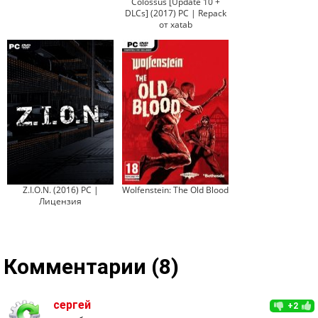
Colossus [Update 10 +
DLCs] (2017) PC | Repack
от xatab
Z.I.O.N. (2016) PC |
Wolfenstein: The Old Blood
Лицензия
Комментарии (8)
сергей
+2