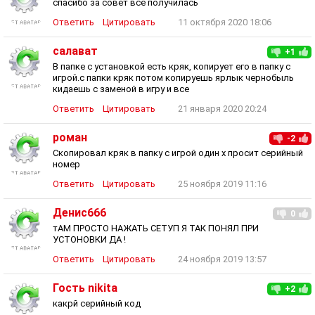
спасибо за совет все получилась
Ответить
Цитировать
11 октября 2020 18:06
салават
+1
В папке с установкой есть кряк, копирует его в папку с
игрой.с папки кряк потом копируешь ярлык чернобыль
кидаешь с заменой в игру и все
Ответить
Цитировать
21 января 2020 20:24
роман
-2
Скопировал кряк в папку с игрой один х просит серийный
номер
Ответить
Цитировать
25 ноября 2019 11:16
Денис666
0
тАМ ПРОСТО НАЖАТЬ СЕТУП Я ТАК ПОНЯЛ ПРИ
УСТОНОВКИ ДА !
Ответить
Цитировать
24 ноября 2019 13:57
Гость nikita
+2
какрй серийный код