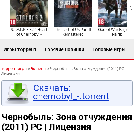
Регистрация
Вход
S.T.A.L.K.E.R. 2: Heart
The Last of Us Part II
God of War Ragnaro
of Chernobyl -
Remastered
на пк
Игры торрент
Горячие новинки
Топовые игры
торрент игры
»
Экшены
» Чернобыль: Зона отчуждения (2011) PC |
Лицензия
Скачать:
chernobyl_-.torrent
Чернобыль: Зона отчуждения
(2011) PC | Лицензия