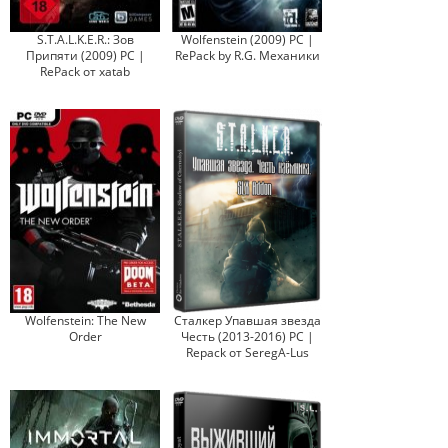
S.T.A.L.K.E.R.: Зов
Wolfenstein (2009) PC |
Припяти (2009) PC |
RePack by R.G. Механики
RePack от xatab
Wolfenstein: The New
Сталкер Упавшая звезда
Order
Честь (2013-2016) PC |
Repack от SeregA-Lus