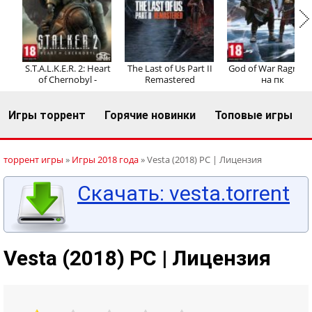
Регистрация
Вход
S.T.A.L.K.E.R. 2: Heart
The Last of Us Part II
God of War Ragnaro
of Chernobyl -
Remastered
на пк
Игры торрент
Горячие новинки
Топовые игры
торрент игры
»
Игры 2018 года
» Vesta (2018) PC | Лицензия
Скачать: vesta.torrent
Vesta (2018) PC | Лицензия