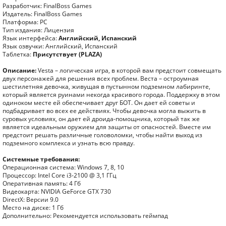
Разработчик: FinalBoss Games
Издатель: FinalBoss Games
Платформа: PC
Тип издания: Лицензия
Язык интерфейса:
Английский, Испанский
Язык озвучки: Английский, Испанский
Таблетка:
Присутствует (PLAZA)
Описание:
Vesta – логическая игра, в которой вам предстоит совмещать
двух персонажей для решения всех проблем. Веста – остроумная
шестилетняя девочка, живущая в пустынном подземном лабиринте,
который является руинами некогда красивого города. Поддержку в этом
одиноком месте ей обеспечивает друг БОТ. Он дает ей советы и
подбадривает во всех ее действиях. Чтобы девочка могла выжить в
суровых условиях, он дает ей дроида-помощника, который так же
является идеальным оружием для защиты от опасностей. Вместе им
предстоит решать различные головоломки, чтобы найти выход из
подземного комплекса и узнать всю правду.
Системные требования:
Операционная система: Windows 7, 8, 10
Процессор: Intel Core i3-2100 @ 3,1 ГГц
Оперативная память: 4 Гб
Видеокарта: NVIDIA GeForce GTX 730
DirectX: Версии 9.0
Место на диске: 1 Гб
Дополнительно: Рекомендуется использовать геймпад