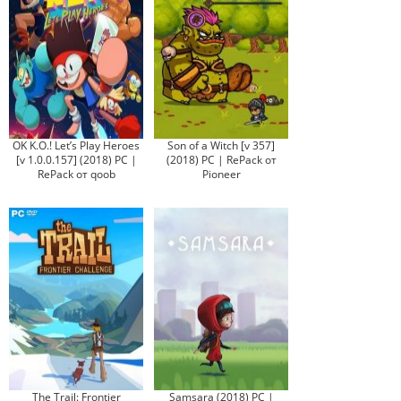
OK K.O.! Let’s Play Heroes
Son of a Witch [v 357]
[v 1.0.0.157] (2018) PC |
(2018) PC | RePack от
RePack от qoob
Pioneer
The Trail: Frontier
Samsara (2018) PC |