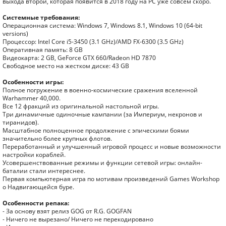
выхода второй, которая появится в 2018 году на PC уже совсем скоро.
Системные требования:
Операционная система: Windows 7, Windows 8.1, Windows 10 (64-bit
versions)
Процессор: Intel Core i5-3450 (3.1 GHz)/AMD FX-6300 (3.5 GHz)
Оперативная память: 8 GB
Видеокарта: 2 GB, GeForce GTX 660/Radeon HD 7870
Свободное место на жестком диске: 43 GB
Особенности игры:
Полное погружение в военно-космические сражения вселенной
Warhammer 40,000.
Все 12 фракций из оригинальной настольной игры.
Три динамичные одиночные кампании (за Империум, некронов и
тиранидов).
Масштабное полноценное продолжение с эпическими боями
значительно более крупных флотов.
Переработанный и улучшенный игровой процесс и новые возможности
настройки кораблей.
Усовершенствованные режимы и функции сетевой игры: онлайн-
баталии стали интереснее.
Первая компьютерная игра по мотивам произведений Games Workshop
о Надвигающейся буре.
Особенности репака:
- За основу взят релиз GOG от R.G. GOGFAN
- Ничего не вырезано/ Ничего не перекодировано