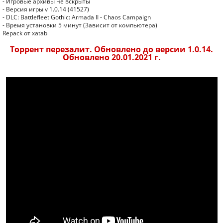
- Игровые архивы не вскрыты
- Версия игры v 1.0.14 (41527)
- DLC: Battlefleet Gothic: Armada II - Chaos Campaign
- Время установки 5 минут (Зависит от компьютера)
Repack от xatab
Торрент перезалит. Обновлено до версии 1.0.14.
Обновлено 20.01.2021 г.