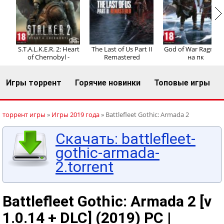
Регистрация
Вход
S.T.A.L.K.E.R. 2: Heart
The Last of Us Part II
God of War Ragnaro
of Chernobyl -
Remastered
на пк
Игры торрент
Горячие новинки
Топовые игры
торрент игры
»
Игры 2019 года
» Battlefleet Gothic: Armada 2
Скачать: battlefleet-
gothic-armada-
2.torrent
Battlefleet Gothic: Armada 2 [v
1.0.14 + DLC] (2019) PC |