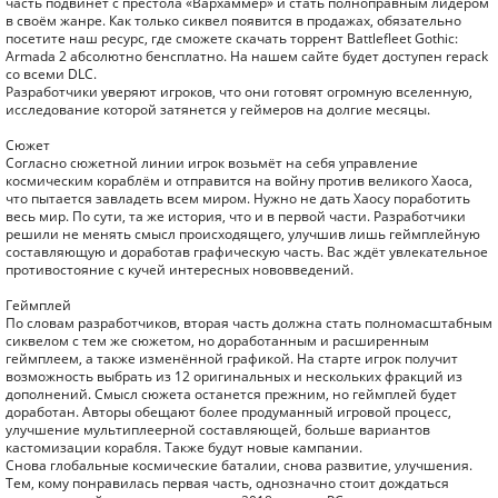
часть подвинет с престола «Вархаммер» и стать полноправным лидером
в своём жанре. Как только сиквел появится в продажах, обязательно
посетите наш ресурс, где сможете скачать торрент Battlefleet Gothic:
Armada 2 абсолютно бенсплатно. На нашем сайте будет доступен repack
со всеми DLC.
Разработчики уверяют игроков, что они готовят огромную вселенную,
исследование которой затянется у геймеров на долгие месяцы.
Сюжет
Согласно сюжетной линии игрок возьмёт на себя управление
космическим кораблём и отправится на войну против великого Хаоса,
что пытается завладеть всем миром. Нужно не дать Хаосу поработить
весь мир. По сути, та же история, что и в первой части. Разработчики
решили не менять смысл происходящего, улучшив лишь геймплейную
составляющую и доработав графическую часть. Вас ждёт увлекательное
противостояние с кучей интересных нововведений.
Геймплей
По словам разработчиков, вторая часть должна стать полномасштабным
сиквелом с тем же сюжетом, но доработанным и расширенным
геймплеем, а также изменённой графикой. На старте игрок получит
возможность выбрать из 12 оригинальных и нескольких фракций из
дополнений. Смысл сюжета останется прежним, но геймплей будет
доработан. Авторы обещают более продуманный игровой процесс,
улучшение мультиплеерной составляющей, больше вариантов
кастомизации корабля. Также будут новые кампании.
Снова глобальные космические баталии, снова развитие, улучшения.
Тем, кому понравилась первая часть, однозначно стоит дождаться