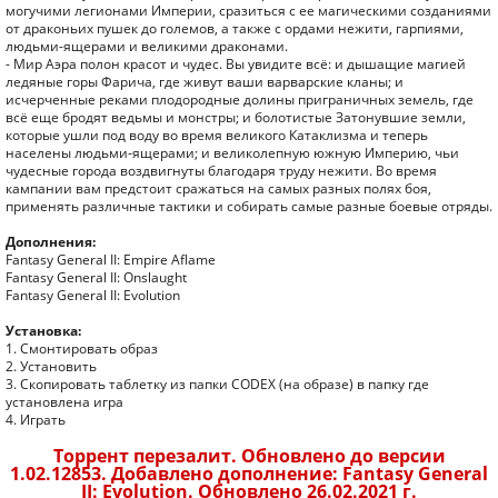
могучими легионами Империи, сразиться с ее магическими созданиями
от драконьих пушек до големов, а также с ордами нежити, гарпиями,
людьми-ящерами и великими драконами.
- Мир Аэра полон красот и чудес. Вы увидите всё: и дышащие магией
ледяные горы Фарича, где живут ваши варварские кланы; и
исчерченные реками плодородные долины приграничных земель, где
всё еще бродят ведьмы и монстры; и болотистые Затонувшие земли,
которые ушли под воду во время великого Катаклизма и теперь
населены людьми-ящерами; и великолепную южную Империю, чьи
чудесные города воздвигнуты благодаря труду нежити. Во время
кампании вам предстоит сражаться на самых разных полях боя,
применять различные тактики и собирать самые разные боевые отряды.
Дополнения:
Fantasy General II: Empire Aflame
Fantasy General II: Onslaught
Fantasy General II: Evolution
Установка:
1. Смонтировать образ
2. Установить
3. Скопировать таблетку из папки CODEX (на образе) в папку где
установлена игра
4. Играть
Торрент перезалит. Обновлено до версии
1.02.12853. Добавлено дополнение: Fantasy General
II: Evolution. Обновлено 26.02.2021 г.