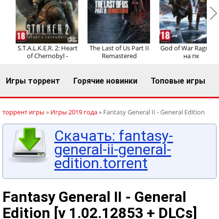
Регистрация
Вход
S.T.A.L.K.E.R. 2: Heart
The Last of Us Part II
God of War Ragnaro
of Chernobyl -
Remastered
на пк
Игры торрент
Горячие новинки
Топовые игры
торрент игры
»
Игры 2019 года
» Fantasy General II - General Edition
Скачать: fantasy-
general-ii-general-
edition.torrent
Fantasy General II - General
Edition [v 1.02.12853 + DLCs]