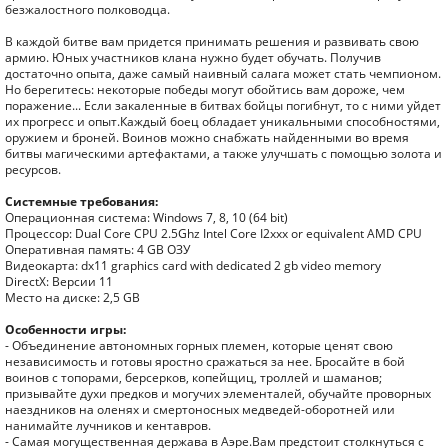
безжалостного полководца.
В каждой битве вам придется принимать решения и развивать свою
армию. Юных участников клана нужно будет обучать. Получив
достаточно опыта, даже самый наивный салага может стать чемпионом.
Но берегитесь: некоторые победы могут обойтись вам дороже, чем
поражение... Если закаленные в битвах бойцы погибнут, то с ними уйдет
их прогресс и опыт.Каждый боец обладает уникальными способностями,
оружием и броней. Воинов можно снабжать найденными во время
битвы магическими артефактами, а также улучшать с помощью золота и
ресурсов.
Системные требования:
Операционная система: Windows 7, 8, 10 (64 bit)
Процессор: Dual Core CPU 2.5Ghz Intel Core I2xxx or equivalent AMD CPU
Оперативная память: 4 GB ОЗУ
Видеокарта: dx11 graphics card with dedicated 2 gb video memory
DirectX: Версии 11
Место на диске: 2,5 GB
Особенности игры:
- Объединение автономных горных племен, которые ценят свою
независимость и готовы яростно сражаться за нее. Бросайте в бой
воинов с топорами, берсерков, копейщиц, троллей и шаманов;
призывайте духи предков и могучих элементалей, обучайте проворных
наездников на оленях и смертоносных медведей-оборотней или
нанимайте лучников и кентавров.
- Самая могущественная держава в Аэре.Вам предстоит столкнуться с