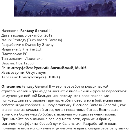
Название:
Fantasy General II
Дата выхода: 5 сентября 2019
Жанр: Strategy (Turn-based, Fantasy)
Разработчик: Owned by Gravity
Издатель: Slitherine Ltd.
Платформа: PC
Тип издания: Лицензия
Версия: 1.02.12853
Язык интерфейса:
Русский, Английский, Multi6
Язык озвучки: Отсутствует
Таблетка:
Присутствует (CODEX)
Описание:
Fantasy General II — это переработка классической
стратегической игры из девяностых! И вновь линии фронта пересекают
измученную войной Кельдонию, потому что новое поколение
полководцев выстраивает армии, чтобы повести их в бой, испытывая
собственную храбрость и новую тактику. В основе Fantasy General II, как
и в основе изначальной игры, лежат пошаговые битвы. Возглавьте
армию из более чем 75 бойцов, включая могущественных героев.
Принимайте во внимание рельеф местности, оружие и броню,
магические эффекты, боевой дух и баланс сил. Разработайте план,
приведите его в исполнение и уничтожьте врага, создав себе репутацию