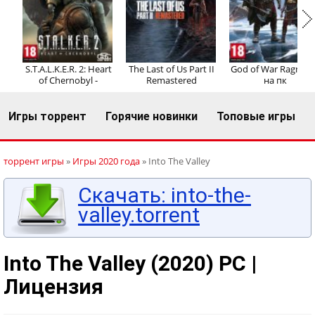
Регистрация
Вход
S.T.A.L.K.E.R. 2: Heart
The Last of Us Part II
God of War Ragnaro
of Chernobyl -
Remastered
на пк
Игры торрент
Горячие новинки
Топовые игры
торрент игры
»
Игры 2020 года
» Into The Valley
Скачать: into-the-
valley.torrent
Into The Valley (2020) PC |
Лицензия