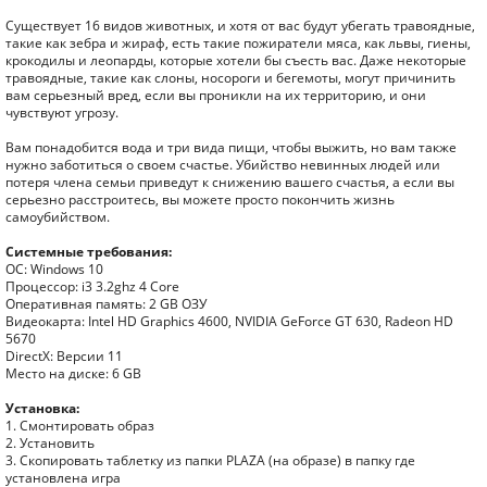
Существует 16 видов животных, и хотя от вас будут убегать травоядные,
такие как зебра и жираф, есть такие пожиратели мяса, как львы, гиены,
крокодилы и леопарды, которые хотели бы съесть вас. Даже некоторые
травоядные, такие как слоны, носороги и бегемоты, могут причинить
вам серьезный вред, если вы проникли на их территорию, и они
чувствуют угрозу.
Вам понадобится вода и три вида пищи, чтобы выжить, но вам также
нужно заботиться о своем счастье. Убийство невинных людей или
потеря члена семьи приведут к снижению вашего счастья, а если вы
серьезно расстроитесь, вы можете просто покончить жизнь
самоубийством.
Системные требования:
ОС: Windows 10
Процессор: i3 3.2ghz 4 Core
Оперативная память: 2 GB ОЗУ
Видеокарта: Intel HD Graphics 4600, NVIDIA GeForce GT 630, Radeon HD
5670
DirectX: Версии 11
Место на диске: 6 GB
Установка:
1. Смонтировать образ
2. Установить
3. Скопировать таблетку из папки PLAZA (на образе) в папку где
установлена игра