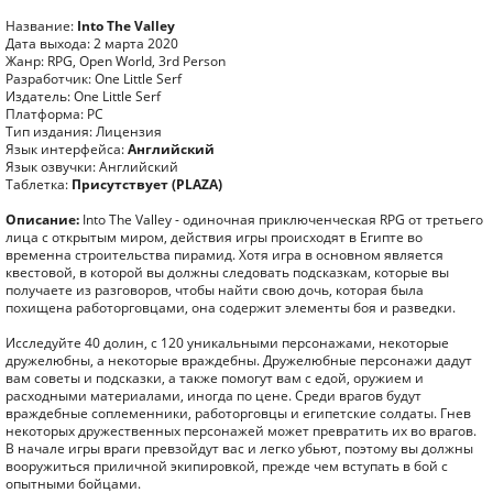
Название:
Into The Valley
Дата выхода: 2 марта 2020
Жанр: RPG, Open World, 3rd Person
Разработчик: One Little Serf
Издатель: One Little Serf
Платформа: PC
Тип издания: Лицензия
Язык интерфейса:
Английский
Язык озвучки: Английский
Таблетка:
Присутствует (PLAZA)
Описание:
Into The Valley - одиночная приключенческая RPG от третьего
лица с открытым миром, действия игры происходят в Египте во
временна строительства пирамид. Хотя игра в основном является
квестовой, в которой вы должны следовать подсказкам, которые вы
получаете из разговоров, чтобы найти свою дочь, которая была
похищена работорговцами, она содержит элементы боя и разведки.
Исследуйте 40 долин, с 120 уникальными персонажами, некоторые
дружелюбны, а некоторые враждебны. Дружелюбные персонажи дадут
вам советы и подсказки, а также помогут вам с едой, оружием и
расходными материалами, иногда по цене. Среди врагов будут
враждебные соплеменники, работорговцы и египетские солдаты. Гнев
некоторых дружественных персонажей может превратить их во врагов.
В начале игры враги превзойдут вас и легко убьют, поэтому вы должны
вооружиться приличной экипировкой, прежде чем вступать в бой с
опытными бойцами.