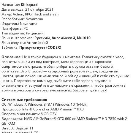
Название:
Killsquad
Дата выхода: 21 октября 2021
Жанр: Action, RPG, Hack and slash
Разработчик: Novarama
Издатель: Novarama
Платформа: PC
Тип издания: Лицензия
Язык интерфейса:
Русский, Английский, Multi10
Язык озвучки: Английский
Таблетка:
Присутствует (CODEX)
Описание:
Не о таком будущем мы мечтали. Галактику охватил хаос,
планеты вышли из под контроля, мегакорпорации снаряжают
смертоносные отряды, чтобы прибрать к рукам остатки былого
богатства. Это Killsquad — хардкорный ролевой экшен, созданный
настоящими поклонниками жанра и объединяющий в себе его лучшие
черты. Подготовьте команду, выберите себе героев, оружие и
снаряжение, и вступайте в динамичные сражения, чтобы разгромить
армии монстров и смертельно опасных боссов в пух и прах!
Системные требования:
ОС: Windows 7, Windows 8 (8.1) Windows 10 (64-bit)
Процессор: Intel® Core i3 or AMD Phenom™ II X3
Оперативная память: 6 GB ОЗУ
Видеокарта: NVIDIA® GeForce® GTX 660 or AMD Radeon™ HD 7850 with 2
GB RAM
DirectX: Версии 11
Место на диске: 6 GB