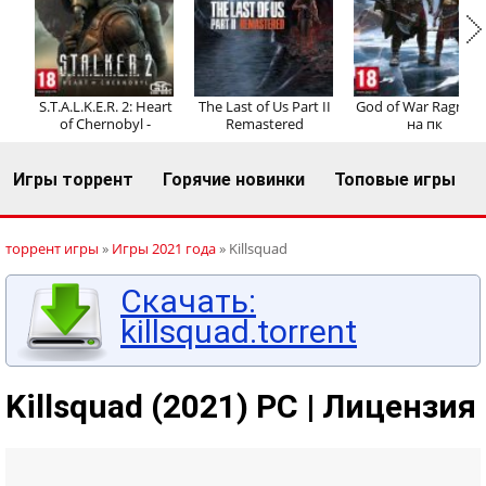
Регистрация
Вход
S.T.A.L.K.E.R. 2: Heart
The Last of Us Part II
God of War Ragnaro
of Chernobyl -
Remastered
на пк
Игры торрент
Горячие новинки
Топовые игры
торрент игры
»
Игры 2021 года
» Killsquad
Скачать:
killsquad.torrent
Killsquad (2021) PC | Лицензия