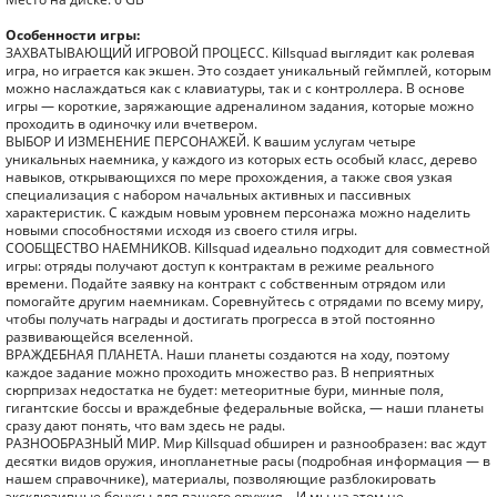
Особенности игры:
ЗАХВАТЫВАЮЩИЙ ИГРОВОЙ ПРОЦЕСС. Killsquad выглядит как ролевая
игра, но играется как экшен. Это создает уникальный геймплей, которым
можно наслаждаться как с клавиатуры, так и с контроллера. В основе
игры — короткие, заряжающие адреналином задания, которые можно
проходить в одиночку или вчетвером.
ВЫБОР И ИЗМЕНЕНИЕ ПЕРСОНАЖЕЙ. К вашим услугам четыре
уникальных наемника, у каждого из которых есть особый класс, дерево
навыков, открывающихся по мере прохождения, а также своя узкая
специализация с набором начальных активных и пассивных
характеристик. С каждым новым уровнем персонажа можно наделить
новыми способностями исходя из своего стиля игры.
СООБЩЕСТВО НАЕМНИКОВ. Killsquad идеально подходит для совместной
игры: отряды получают доступ к контрактам в режиме реального
времени. Подайте заявку на контракт с собственным отрядом или
помогайте другим наемникам. Соревнуйтесь с отрядами по всему миру,
чтобы получать награды и достигать прогресса в этой постоянно
развивающейся вселенной.
ВРАЖДЕБНАЯ ПЛАНЕТА. Наши планеты создаются на ходу, поэтому
каждое задание можно проходить множество раз. В неприятных
сюрпризах недостатка не будет: метеоритные бури, минные поля,
гигантские боссы и враждебные федеральные войска, — наши планеты
сразу дают понять, что вам здесь не рады.
РАЗНООБРАЗНЫЙ МИР. Мир Killsquad обширен и разнообразен: вас ждут
десятки видов оружия, инопланетные расы (подробная информация — в
нашем справочнике), материалы, позволяющие разблокировать
эксклюзивные бонусы для вашего оружия… И мы на этом не