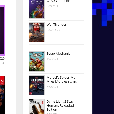
GTA 5 Grand RP
289 MB
War Thunder
23.23 GB
Scrap Mechanic
020
19.3 GB
 на
Marvel’s Spider-Man:
Miles Morales на пк
56.8 GB
Dying Light 2 Stay
Human: Reloaded
Edition