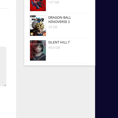
137 GB
DRAGON BALL
XENOVERSE 2
33 GB
SILENT HILL f
48.8 GB