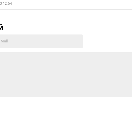
0 12:54
й