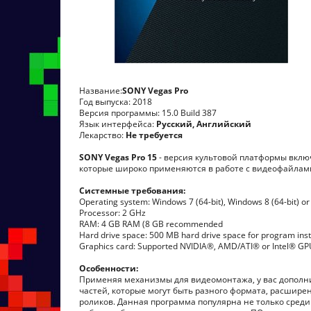
Название:
SONY Vegas Pro
Год выпуска: 2018
Версия программы: 15.0 Build 387
Язык интерфейса:
Русский, Английский
Лекарство:
Не требуется
SONY Vegas Pro 15
- версия культовой платформы вклю
которые широко применяются в работе с видеофайлам
Системные требования:
Operating system: Windows 7 (64-bit), Windows 8 (64-bit) or
Processor: 2 GHz
RAM: 4 GB RAM (8 GB recommended
Hard drive space: 500 MB hard drive space for program inst
Graphics card: Supported NVIDIA®, AMD/ATI® or Intel® GP
Особенности:
Применяя механизмы для видеомонтажа, у вас дополн
частей, которые могут быть разного формата, расширен
роликов. Данная программа популярна не только сред