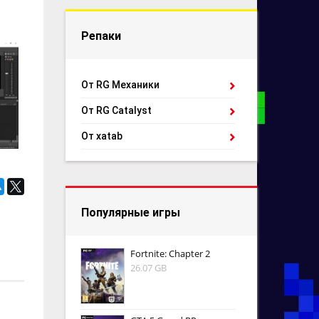
Репаки
От RG Механики
От RG Catalyst
От xatab
Популярные игры
Fortnite: Chapter 2
26.07 GB