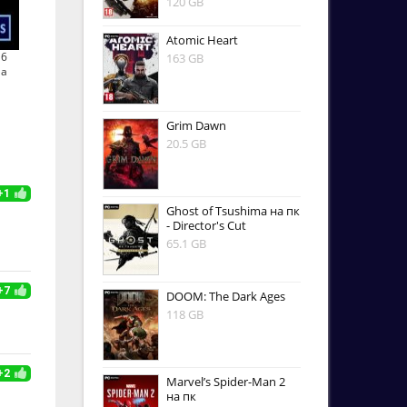
120 GB
Atomic Heart
S6
163 GB
на
Grim Dawn
20.5 GB
+1
Ghost of Tsushima на пк
- Director's Cut
65.1 GB
+7
DOOM: The Dark Ages
118 GB
+2
Marvel’s Spider-Man 2
на пк