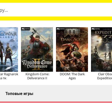
ar Ragnarok
Kingdom Come:
DOOM: The Dark
Clair Obs
а пк
Deliverance II
Ages
Expeditio
Топовые игры