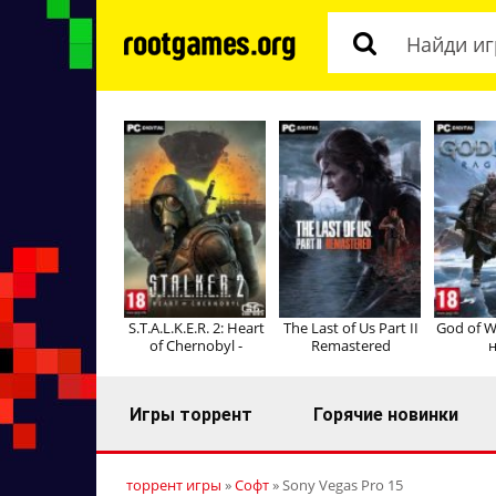
S.T.A.L.K.E.R. 2: Heart
The Last of Us Part II
God of W
of Chernobyl -
Remastered
н
Игры торрент
Горячие новинки
торрент игры
»
Софт
» Sony Vegas Pro 15