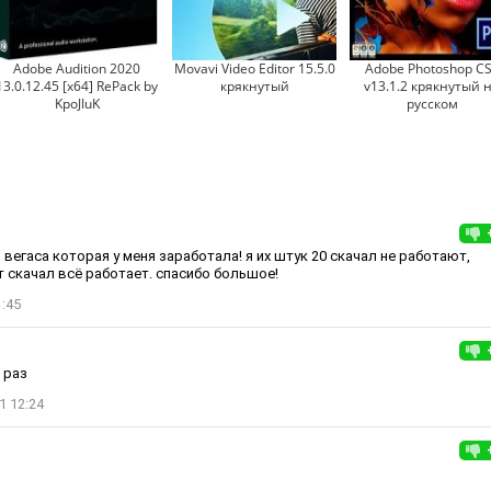
Adobe Audition 2020
Movavi Video Editor 15.5.0
Adobe Photoshop C
13.0.12.45 [x64] RePack by
крякнутый
v13.1.2 крякнутый 
KpoJIuK
русском
 вегаса которая у меня заработала! я их штук 20 скачал не работают,
т скачал всё работает. спасибо большое!
1:45
 раз
1 12:24