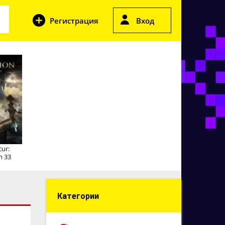
Регистрация
Вход
cur:
n 33
Категории