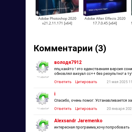
Adobe Photoshop 2020
Adobe After Effects 2020
v21.2.11.171 [x64]
17.7.0.45 [x64]
Комментарии (3)
володя7912
ппц какйто ! это еденственаяя версия сони
обновлял визуал сс++ без результно! а ту
Ответить
Цитировать
21 мая 2025 1
i
Спасибо, очень помог. Устанавливается за
Ответить
Цитировать
20 января 202
Alexsandr Jaremenko
интересная программа,хочу попробовать