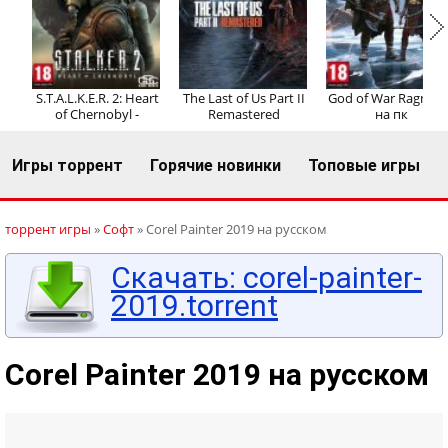
Регистрация
Вход
S.T.A.L.K.E.R. 2: Heart
The Last of Us Part II
God of War Ragnaro
of Chernobyl -
Remastered
на пк
Игры торрент
Горячие новинки
Топовые игры
торрент игры
»
Софт
» Corel Painter 2019 на русском
Скачать: corel-painter-
2019.torrent
Corel Painter 2019 на русском