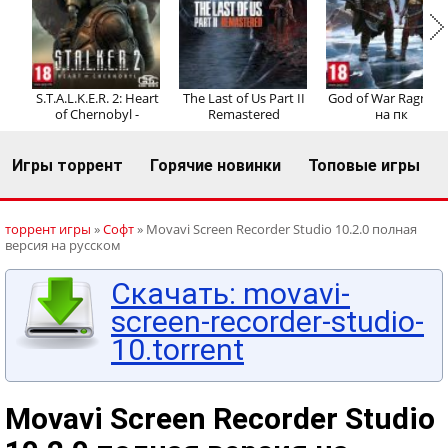
Регистрация
Вход
S.T.A.L.K.E.R. 2: Heart
The Last of Us Part II
God of War Ragnaro
of Chernobyl -
Remastered
на пк
Игры торрент
Горячие новинки
Топовые игры
торрент игры
»
Софт
» Movavi Screen Recorder Studio 10.2.0 полная
версия на русском
Скачать: movavi-
screen-recorder-studio-
10.torrent
Movavi Screen Recorder Studio