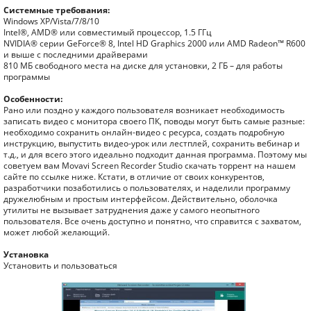
Системные требования:
Windows XP/Vista/7/8/10
Intel®, AMD® или совместимый процессор, 1.5 ГГц
NVIDIA® серии GeForce® 8, Intel HD Graphics 2000 или AMD Radeon™ R600
и выше с последними драйверами
810 МБ свободного места на диске для установки, 2 ГБ – для работы
программы
Особенности:
Рано или поздно у каждого пользователя возникает необходимость
записать видео с монитора своего ПК, поводы могут быть самые разные:
необходимо сохранить онлайн-видео с ресурса, создать подробную
инструкцию, выпустить видео-урок или лестплей, сохранить вебинар и
т.д., и для всего этого идеально подходит данная программа. Поэтому мы
советуем вам Movavi Screen Recorder Studio скачать торрент на нашем
сайте по ссылке ниже. Кстати, в отличие от своих конкурентов,
разработчики позаботились о пользователях, и наделили программу
дружелюбным и простым интерфейсом. Действительно, оболочка
утилиты не вызывает затруднения даже у самого неопытного
пользователя. Все очень доступно и понятно, что справится с захватом,
может любой желающий.
Установка
Установить и пользоваться