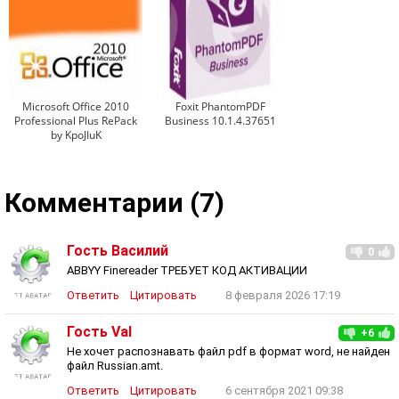
Microsoft Office 2010
Foxit PhantomPDF
Professional Plus RePack
Business 10.1.4.37651
by KpoJIuK
Комментарии (7)
Гость Василий
0
ABBYY Finereader ТРЕБУЕТ КОД АКТИВАЦИИ
Ответить
Цитировать
8 февраля 2026 17:19
Гость Val
+6
Не хочет распознавать файл pdf в формат word, не найден
файл Russian.amt.
Ответить
Цитировать
6 сентября 2021 09:38