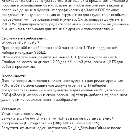
FineReader на основе искусственного интеллекта предлагает сильные и
простые в использовании инструменты, чтобы помочь вам выкопать
полезные данные в бумажных / графических файлах и PDF-файлах,
предлагая сильную коллекцию инструментов для студентов с особыми
потребностями, преподавателей и ученых. Он использует документы
PDF и Word для просмотра, редактирования и обмена любыми данными
в книге или материалах для чтения с другими пользователями.
Системные требования:
Windows 10 / 8.1 / 8 / 7.
Процессор x86 или x64 с тактовой частотой от 1 ГГц и поддержкой
набора инструкций SSE2.
Объем оперативной памяти: не менее 1 ГБ (рекомендовано - от 4 ГБ).
Свободное место на диске: 1,2 ГБ для обычной установки и 1,2 ГБ для
работы программы.
Особенности:
Данная программа предоставляет инструменты для редактирования
PDF, чтобы помочь сравнение документов, и т. д. FineReader
предоставляет мощные инструменты редактирования PDF, которые в
PDF-файлах (цифровых и сканированных) теперь добавляют, заменяют,
удаляют и исправляют текст и изображения.
Установка
Установить программу.
Заменить файл Awl.dll из папки FixFiles в папке с установленной
программой (C:/Program Files (x86)/ABBYY FineReader 15).
Запустить от имени администратора Del_Lic_Serv.bat (Обычно после