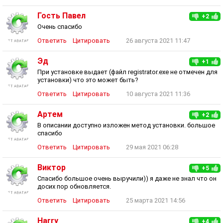
Гость Павел
+2
Очень спасибо
Ответить
Цитировать
26 августа 2021 11:47
Эд
+1
При установке выдает (файл registrator.exe не отмечен для
установки) что это может быть?
Ответить
Цитировать
10 августа 2021 11:36
Артем
+2
В описании доступно изложен метод установки. большое
спасибо
Ответить
Цитировать
29 мая 2021 06:28
Виктор
+5
Спасибо большое очень выручили)) я даже не знал что он
досих пор обновляется.
Ответить
Цитировать
25 марта 2021 14:56
Harry
+4