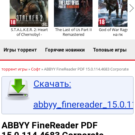
Регистрация
Вход
S.T.A.L.K.E.R. 2: Heart
The Last of Us Part II
God of War Ragnaro
of Chernobyl -
Remastered
на пк
Игры торрент
Горячие новинки
Топовые игры
торрент игры
»
Софт
» ABBYY FineReader PDF 15.0.114.4683 Corporate
Скачать:
abbyy_finereader_15.0.1
ABBYY FineReader PDF