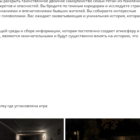
обы раскрыть таинственное двойное самоубийство семьи Ретан из поколени
екретов и опасностей. Вы бродите по темным коридорам и исследуете стр
инаниями и впечатлениями бывших жителей. Вы собираете интересные
 головоломки. Вас ожидает захватывающая и уникальная история, котора
ей среды и сборе информации, которая постепенно создает атмосферу и
, являются окончательными и будут существенно влиять на историю, что
апку где установлена игра