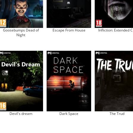
Goosebumps Dead of
Escape From House
Infliction: Extended C
Night
Devil's dream
Dark Space
The Trud