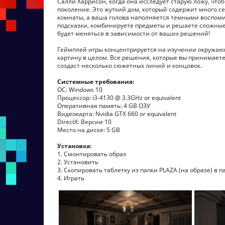
Салли Харрисон, когда она исследует старую ложу, чт
поколение. Это жуткий дом, который содержит много с
комнаты, а ваша голова наполняется темными воспом
подсказки, комбинируете предметы и решаете сложные
будет меняться в зависимости от ваших решений!
Геймплей игры концентрируется на изучении окружающ
картину в целом. Все решения, которые вы принимаете
создаст несколько сюжетных линий и концовок.
Системные требования:
ОС: Windows 10
Процессор: i3-4130 @ 3.3GHz or equivalent
Оперативная память: 4 GB ОЗУ
Видеокарта: Nvidia GTX 660 or equivalent
DirectX: Версии 10
Место на диске: 5 GB
Установка:
1. Смонтировать образ
2. Установить
3. Скопировать таблетку из папки PLAZA (на образе) в п
4. Играть