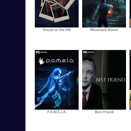
House on the Hill
Westmark Manor
P.A.M.E.L.A.
Best Friend