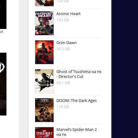
120 GB
Atomic Heart
163 GB
ut
Grim Dawn
20.5 GB
Ghost of Tsushima на пк
- Director's Cut
65.1 GB
DOOM: The Dark Ages
118 GB
Marvel’s Spider-Man 2
на пк