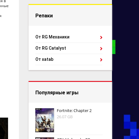
я в
анные
Репаки
я
От RG Механики
От RG Catalyst
От xatab
Популярные игры
Fortnite: Chapter 2
26.07 GB