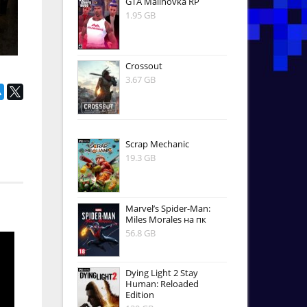
GTA Malinovka RP
1.95 GB
Crossout
3.67 GB
Scrap Mechanic
19.3 GB
Marvel’s Spider-Man:
Miles Morales на пк
56.8 GB
Dying Light 2 Stay
Human: Reloaded
Edition