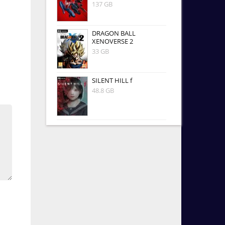
137 GB
DRAGON BALL
XENOVERSE 2
33 GB
SILENT HILL f
48.8 GB