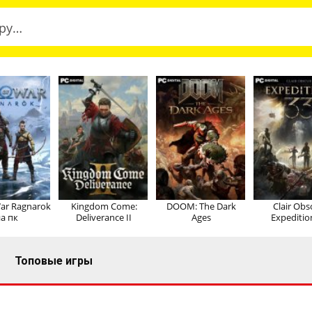
ar Ragnarok
Kingdom Come:
DOOM: The Dark
Clair Obs
а пк
Deliverance II
Ages
Expeditio
Топовые игры