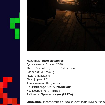
Название:
Inconsistencies
Дата выхода: 5 июня 2020
Жанр: Adventure, Horror, 1st Person
Разработчик: Maxiig
Издатель: Maxiig
Платформа: PC
Тип издания: Лицензия
Язык интерфейса:
Английский
Язык озвучки: Английский
Таблетка:
Присутствует (PLAZA)
Описание:
Inconsistencies - это захватывающий психол