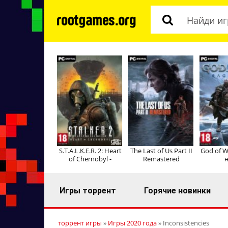
S.T.A.L.K.E.R. 2: Heart
The Last of Us Part II
God of W
of Chernobyl -
Remastered
н
Игры торрент
Горячие новинки
торрент игры
»
Игры 2020 года
» Inconsistencies