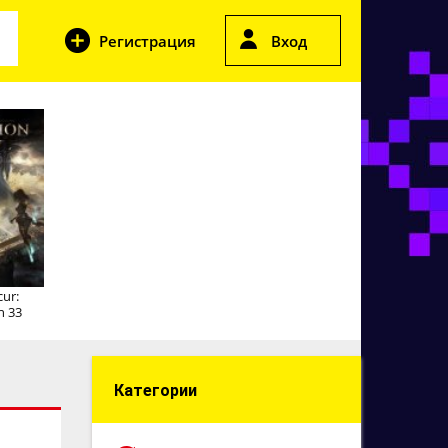
Регистрация
Вход
cur:
n 33
Категории