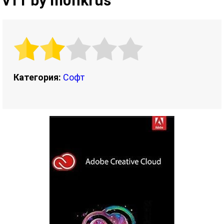
v11 by m0nkrus
Категория:
Софт