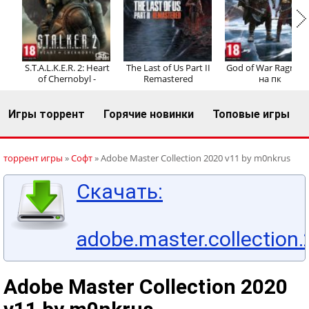
Регистрация
Вход
S.T.A.L.K.E.R. 2: Heart
The Last of Us Part II
God of War Ragnaro
of Chernobyl -
Remastered
на пк
Игры торрент
Горячие новинки
Топовые игры
торрент игры
»
Софт
» Adobe Master Collection 2020 v11 by m0nkrus
Скачать:
adobe.master.collection.
Adobe Master Collection 2020