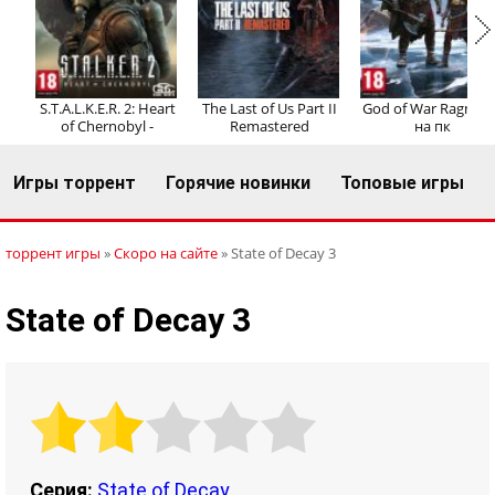
Регистрация
Вход
S.T.A.L.K.E.R. 2: Heart
The Last of Us Part II
God of War Ragnaro
of Chernobyl -
Remastered
на пк
Игры торрент
Горячие новинки
Топовые игры
торрент игры
»
Скоро на сайте
» State of Decay 3
State of Decay 3
Серия:
State of Decay