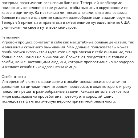
потеряла практически всех своих близких. Теперь ей необходимо
приложить нечеловеческие усилия, чтобы выжить в окружающем ее
хаосе в одиночку. За несколько лет после апокалипсиса она освоила
боевые навыки и владение самыми разнообразными видами оружия.
Теперь ей придется отправиться в смертельное путешествие по США,
уничтожая на своем пути всех монстров.
Геймплей
Игровой процесс сочетает в себе как масштабные боевые действия, так
и элементы скрытного выживания. Чем дольше пользователь может
пробираться сквозь стаи мутантов не привлекая к себе внимание, тем
больше его шансы на выживание. Сражаться предстоит не только с
зомби, но и с настоящими людьми, которые превратились в мародеров
и желают ограбить каждого незнакомца.
Особенности
Интересный сюжет о выживании в зомби-апокалипсисе органично
дополняется динамичным игровым процессом, в ходе которого игроку
предстоит решать разнообразные задачи. Каждая деталь в открытом
мире максимально проработана, поэтому это хороший шанс
исследовать фантастическую версию привычной реальности.