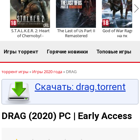
Регистрация
Вход
S.T.A.L.K.E.R. 2: Heart
The Last of Us Part II
God of War Ragnaro
of Chernobyl -
Remastered
на пк
Игры торрент
Горячие новинки
Топовые игры
торрент игры
»
Игры 2020 года
» DRAG
Скачать: drag.torrent
DRAG (2020) PC | Early Access