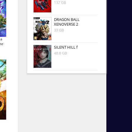
137 GB
DRAGON BALL
XENOVERSE 2
33 GB
ja
te
SILENT HILL f
48.8 GB