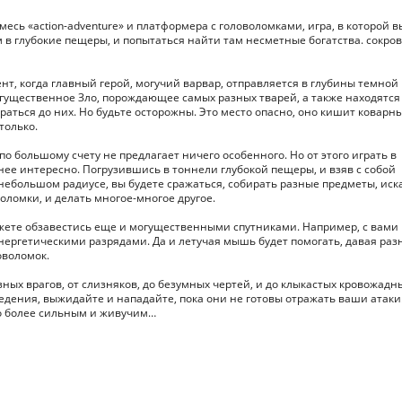
о смесь «action-adventure» и платформера с головоломками, игра, в которой в
 в глубокие пещеры, и попытаться найти там несметные богатства. сокро
т, когда главный герой, могучий варвар, отправляется в глубины темной
могущественное Зло, порождающее самых разных тварей, а также находятся
раться до них. Но будьте осторожны. Это место опасно, оно кишит коварн
только.
по большому счету не предлагает ничего особенного. Но от этого играть в
 менее интересно. Погрузившись в тоннели глубокой пещеры, и взяв с собой
небольшом радиусе, вы будете сражаться, собирать разные предметы, иск
оломки, и делать многое-многое другое.
жете обзавестись еще и могущественными спутниками. Например, с вами 
энергетическими разрядами. Да и летучая мышь будет помогать, давая раз
оволомок.
зных врагов, от слизняков, до безумных чертей, и до клыкастых кровожадн
едения, выжидайте и нападайте, пока они не готовы отражать ваши атаки
го более сильным и живучим…