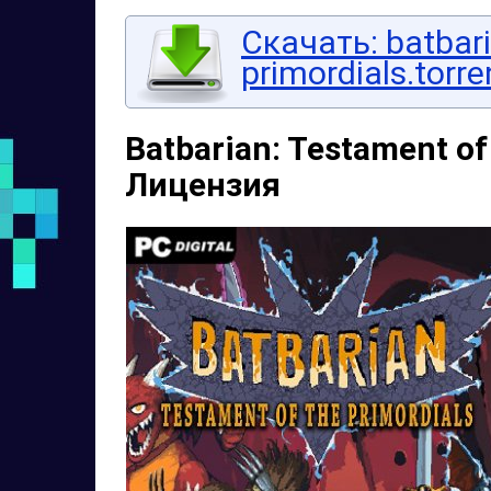
Скачать: batbari
primordials.torre
Batbarian: Testament of 
Лицензия