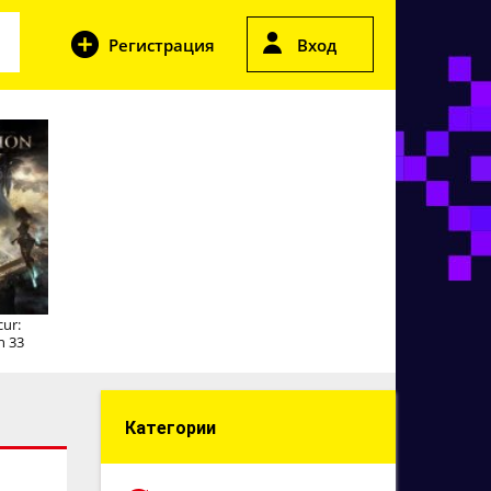
Регистрация
Вход
cur:
n 33
Категории