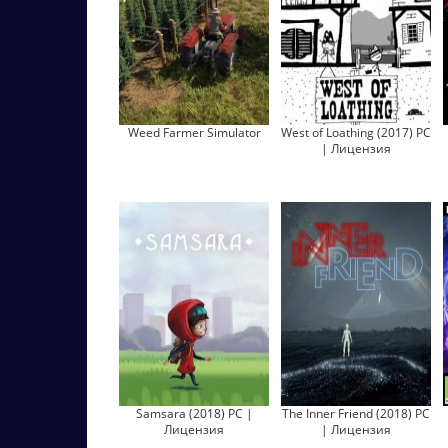
Weed Farmer Simulator
West of Loathing (2017) PC
| Лицензия
Samsara (2018) PC |
The Inner Friend (2018) PC
Лицензия
| Лицензия