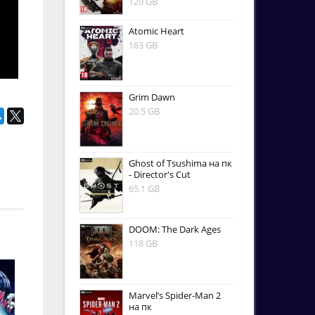
120 GB
Atomic Heart
163 GB
Grim Dawn
20.5 GB
Ghost of Tsushima на пк
- Director's Cut
65.1 GB
DOOM: The Dark Ages
118 GB
Marvel’s Spider-Man 2
на пк