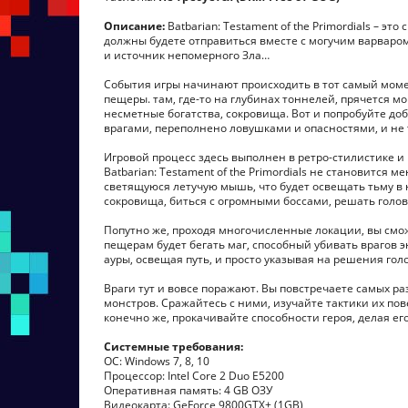
Описание:
Batbarian: Testament of the Primordials – эт
должны будете отправиться вместе с могучим варваром
и источник непомерного Зла…
События игры начинают происходить в тот самый момен
пещеры. там, где-то на глубинах тоннелей, прячется 
несметные богатства, сокровища. Вот и попробуйте доб
врагами, переполнено ловушками и опасностями, и не 
Игровой процесс здесь выполнен в ретро-стилистике и 
Batbarian: Testament of the Primordials не становится
светящуюся летучую мышь, что будет освещать тьму в 
сокровища, биться с огромными боссами, решать голов
Попутно же, проходя многочисленные локации, вы смо
пещерам будет бегать маг, способный убивать врагов 
ауры, освещая путь, и просто указывая на решения гол
Враги тут и вовсе поражают. Вы повстречаете самых ра
монстров. Сражайтесь с ними, изучайте тактики их пов
конечно же, прокачивайте способности героя, делая е
Системные требования:
ОС: Windows 7, 8, 10
Процессор: Intel Core 2 Duo E5200
Оперативная память: 4 GB ОЗУ
Видеокарта: GeForce 9800GTX+ (1GB)