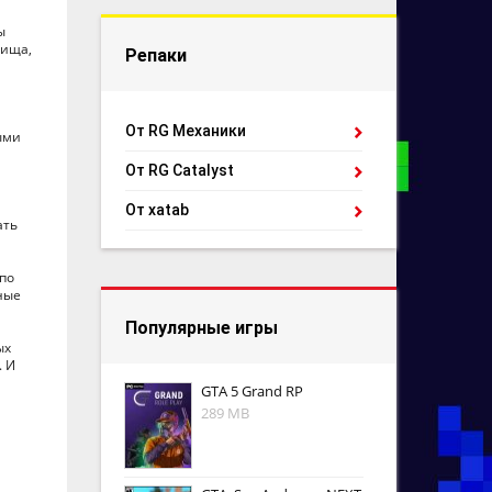
ы
вища,
Репаки
От RG Механики
ыми
От RG Catalyst
От xatab
ать
по
ные
Популярные игры
ых
. И
GTA 5 Grand RP
289 MB