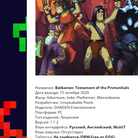
Название:
Batbarian: Testament of the Primordials
Дата выхода: 15 октября 2020
Жанр: Adventure, Indie, Platformer, Metroidvania
Разработчик: Unspeakable Pixels
Издатель: DANGEN Entertainment
Платформа: PC
Тип издания: Лицензия
Версия: 1.1.2
Язык интерфейса:
Русский, Английский, Multi7
Язык озвучки: Отсутствует
Таблетка:
Не требуется (DRM-Free от GOG)