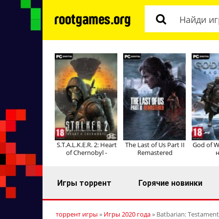
S.T.A.L.K.E.R. 2: Heart
The Last of Us Part II
God of W
of Chernobyl -
Remastered
н
Игры торрент
Горячие новинки
торрент игры
»
Игры 2020 года
» Batbarian: Testament 