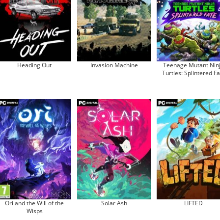
Heading Out
Invasion Machine
Teenage Mutant Nin
Turtles: Splintered Fa
Ori and the Will of the
Solar Ash
LIFTED
Wisps