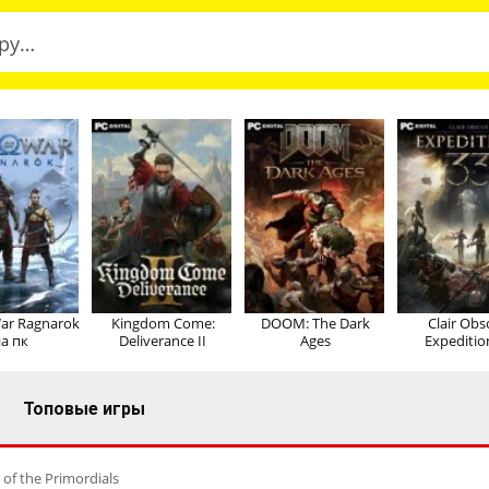
ar Ragnarok
Kingdom Come:
DOOM: The Dark
Clair Obs
а пк
Deliverance II
Ages
Expeditio
Топовые игры
of the Primordials