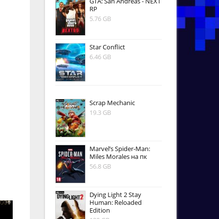
GTA: San Andreas - NEXT
RP
5.76 GB
Star Conflict
6.46 GB
Scrap Mechanic
19.3 GB
Marvel’s Spider-Man:
Miles Morales на пк
56.8 GB
Dying Light 2 Stay
Human: Reloaded
Edition