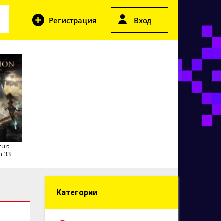
Регистрация
Вход
cur:
n 33
Категории