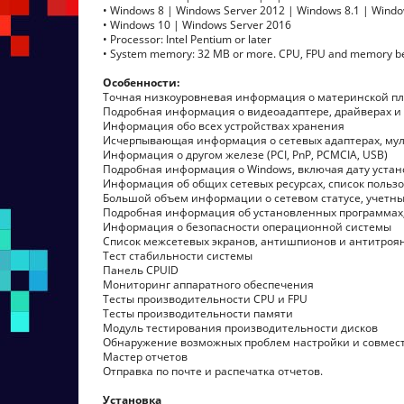
• Windows 8 | Windows Server 2012 | Windows 8.1 | Windo
• Windows 10 | Windows Server 2016
• Processor: Intel Pentium or later
• System memory: 32 MB or more. CPU, FPU and memory b
Особенности:
Точная низкоуровневая информация о материнской пл
Подробная информация о видеоадаптере, драйверах и
Информация обо всех устройствах хранения
Исчерпывающая информация о сетевых адаптерах, мул
Информация о другом железе (PCI, PnP, PCMCIA, USB)
Подробная информация о Windows, включая дату устан
Информация об общих сетевых ресурсах, список пользов
Большой объем информации о сетевом статусе, учетных
Подробная информация об установленных программах, 
Информация о безопасности операционной системы
Список межсетевых экранов, антишпионов и антитроя
Тест стабильности системы
Панель CPUID
Мониторинг аппаратного обеспечения
Тесты производительности CPU и FPU
Тесты производительности памяти
Модуль тестирования производительности дисков
Обнаружение возможных проблем настройки и совмест
Мастер отчетов
Отправка по почте и распечатка отчетов.
Установка