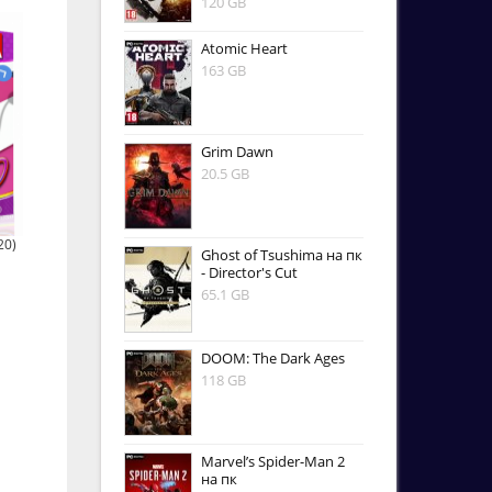
120 GB
Atomic Heart
163 GB
Grim Dawn
20.5 GB
20)
Ghost of Tsushima на пк
- Director's Cut
65.1 GB
DOOM: The Dark Ages
118 GB
Marvel’s Spider-Man 2
на пк