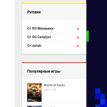
Репаки
От RG Механики
От RG Catalyst
От xatab
Популярные игры
World of Tanks
20.37 GB