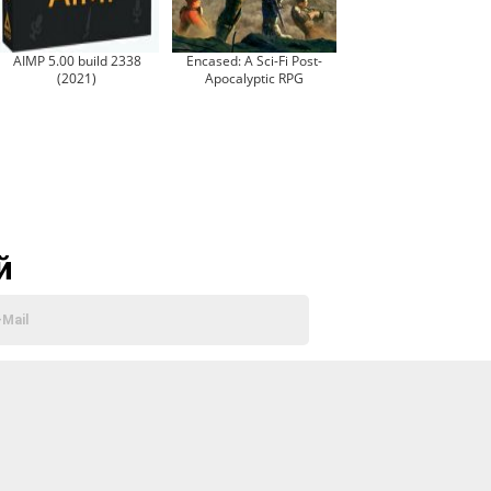
AIMP 5.00 build 2338
Encased: A Sci-Fi Post-
(2021)
Apocalyptic RPG
й