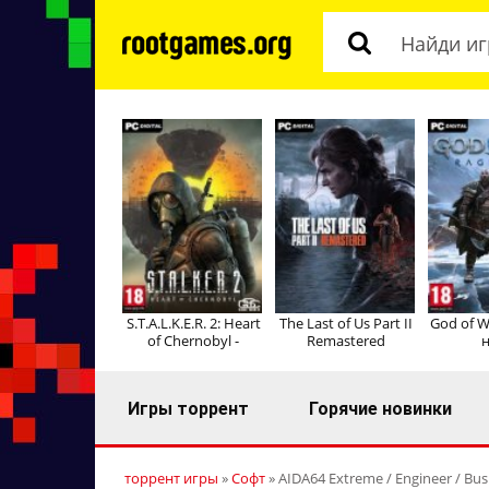
S.T.A.L.K.E.R. 2: Heart
The Last of Us Part II
God of W
of Chernobyl -
Remastered
н
Игры торрент
Горячие новинки
торрент игры
»
Софт
» AIDA64 Extreme / Engineer / Busi