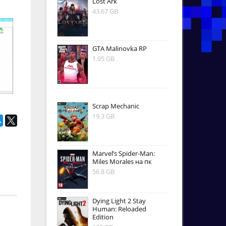
Lost Ark
43.67 GB
GTA Malinovka RP
1.95 GB
Scrap Mechanic
19.3 GB
Marvel’s Spider-Man:
Miles Morales на пк
56.8 GB
Dying Light 2 Stay
Human: Reloaded
Edition