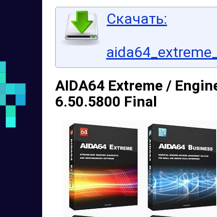
Скачать:
aida64_extreme_
AIDA64 Extreme / Engine
6.50.5800 Final