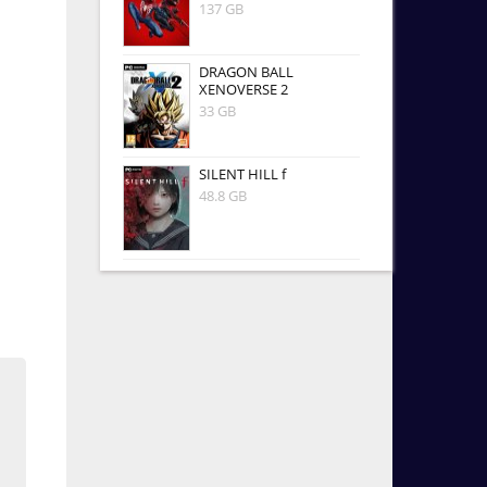
137 GB
DRAGON BALL
XENOVERSE 2
33 GB
SILENT HILL f
48.8 GB