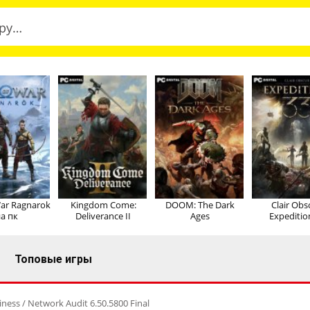
ar Ragnarok
Kingdom Come:
DOOM: The Dark
Clair Obs
а пк
Deliverance II
Ages
Expeditio
Топовые игры
ness / Network Audit 6.50.5800 Final