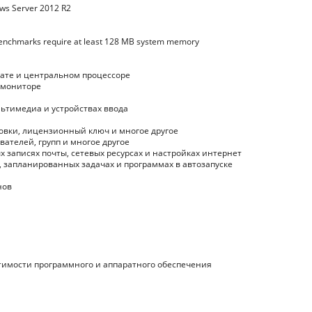
ws Server 2012 R2
enchmarks require at least 128 MB system memory
ате и центральном процессоре
 мониторе
ьтимедиа и устройствах ввода
овки, лицензионный ключ и многое другое
ателей, групп и многое другое
 записях почты, сетевых ресурсах и настройках интернет
запланированных задачах и программах в автозапуске
нов
имости программного и аппаратного обеспечения