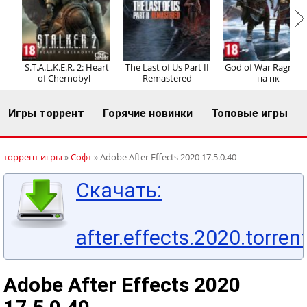
Регистрация
Вход
S.T.A.L.K.E.R. 2: Heart
The Last of Us Part II
God of War Ragnaro
of Chernobyl -
Remastered
на пк
Игры торрент
Горячие новинки
Топовые игры
торрент игры
»
Софт
» Adobe After Effects 2020 17.5.0.40
Скачать:
after.effects.2020.torren
Adobe After Effects 2020