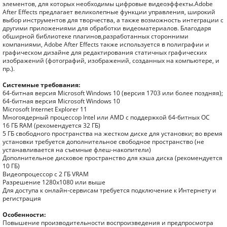
элементов, для которых необходимы цифровые видеоэффекты.Adobe
After Effects предлагает великолепные функции управления, широкий
выбор инструментов для творчества, а также возможность интеграции с
другими приложениями для обработки видеоматериалов. Благодаря
обширной библиотеке плагинов,разработанных сторонними
компаниями, Adobe After Effects также используется в полиграфии и
графическом дизайне для редактирования статичных графических
изображений (фотографий, изображений, созданных на компьютере, и
пр.).
Системные требования:
64-битная версия Microsoft Windows 10 (версия 1703 или более поздняя);
64-битная версия Microsoft Windows 10
Microsoft Internet Explorer 11
Многоядерный процессор Intel или AMD с поддержкой 64-битных ОС
16 ГБ RAM (рекомендуется 32 ГБ)
5 ГБ свободного пространства на жестком диске для установки; во время
установки требуется дополнительное свободное пространство (не
устанавливается на съемные флеш-накопители)
Дополнительное дисковое пространство для кэша диска (рекомендуется
10 ГБ)
Видеопроцессор с 2 ГБ VRAM
Разрешение 1280x1080 или выше
Для доступа к онлайн-сервисам требуется подключение к Интернету и
регистрация
Особенности:
Повышение производительности воспроизведения и предпросмотра