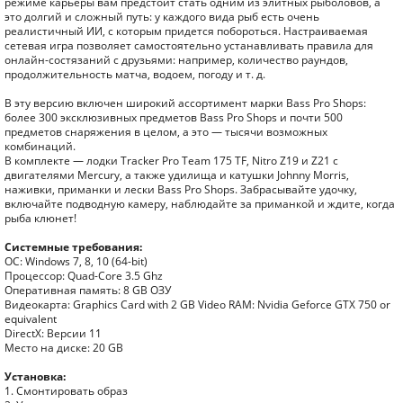
режиме карьеры вам предстоит стать одним из элитных рыболовов, а
это долгий и сложный путь: у каждого вида рыб есть очень
реалистичный ИИ, с которым придется побороться. Настраиваемая
сетевая игра позволяет самостоятельно устанавливать правила для
онлайн-состязаний с друзьями: например, количество раундов,
продолжительность матча, водоем, погоду и т. д.
В эту версию включен широкий ассортимент марки Bass Pro Shops:
более 300 эксклюзивных предметов Bass Pro Shops и почти 500
предметов снаряжения в целом, а это — тысячи возможных
комбинаций.
В комплекте — лодки Tracker Pro Team 175 TF, Nitro Z19 и Z21 с
двигателями Mercury, а также удилища и катушки Johnny Morris,
наживки, приманки и лески Bass Pro Shops. Забрасывайте удочку,
включайте подводную камеру, наблюдайте за приманкой и ждите, когда
рыба клюнет!
Системные требования:
ОС: Windows 7, 8, 10 (64-bit)
Процессор: Quad-Core 3.5 Ghz
Оперативная память: 8 GB ОЗУ
Видеокарта: Graphics Card with 2 GB Video RAM: Nvidia Geforce GTX 750 or
equivalent
DirectX: Версии 11
Место на диске: 20 GB
Установка:
1. Смонтировать образ