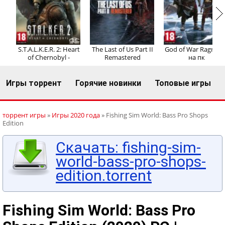
Регистрация
Вход
S.T.A.L.K.E.R. 2: Heart
The Last of Us Part II
God of War Ragnaro
of Chernobyl -
Remastered
на пк
Игры торрент
Горячие новинки
Топовые игры
торрент игры
»
Игры 2020 года
» Fishing Sim World: Bass Pro Shops
Edition
Скачать: fishing-sim-
world-bass-pro-shops-
edition.torrent
Fishing Sim World: Bass Pro