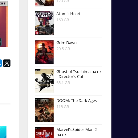
120 GB
Atomic Heart
163 GB
Grim Dawn
20.5 GB
Ghost of Tsushima на пк
- Director's Cut
65.1 GB
DOOM: The Dark Ages
118 GB
Marvel’s Spider-Man 2
на пк