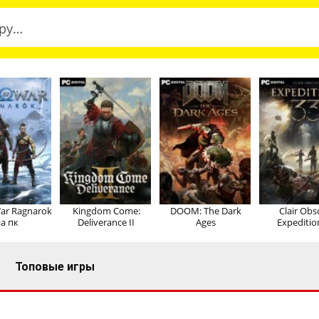
ar Ragnarok
Kingdom Come:
DOOM: The Dark
Clair Obs
а пк
Deliverance II
Ages
Expeditio
Топовые игры