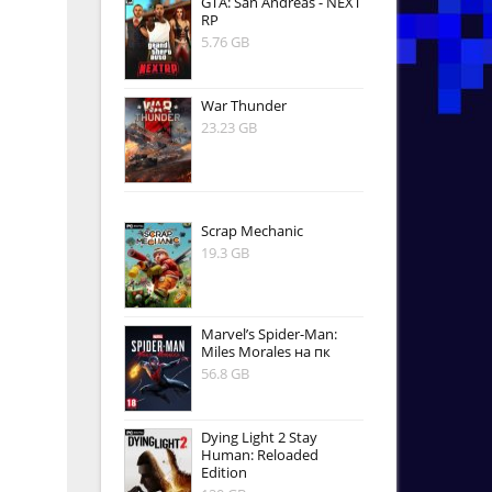
GTA: San Andreas - NEXT
RP
5.76 GB
War Thunder
23.23 GB
Scrap Mechanic
19.3 GB
Marvel’s Spider-Man:
Miles Morales на пк
56.8 GB
Dying Light 2 Stay
Human: Reloaded
Edition