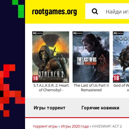
S.T.A.L.K.E.R. 2: Heart
The Last of Us Part II
God of W
of Chernobyl -
Remastered
н
Игры торрент
Горячие новинки
торрент игры
»
Игры 2020 года
» HIVESWAP: ACT 2