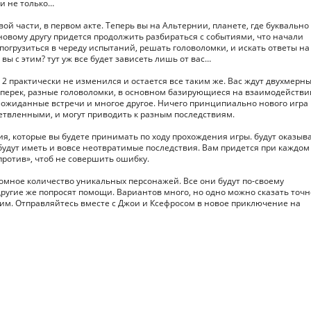
и не только…
 части, в первом акте. Теперь вы на Альтернии, планете, где буквально
 новому другу придется продолжить разбираться с событиями, что начали
погрузиться в череду испытаний, решать головоломки, и искать ответы на
вы с этим? тут уж все будет зависеть лишь от вас…
T 2 практически не изменился и остается все таким же. Вас ждут двухмерн
оперек, разные головоломки, в основном базирующиеся на взаимодействи
ожиданные встречи и многое другое. Ничего принципиально нового игра
ветвленными, и могут приводить к разным последствиям.
ия, которые вы будете принимать по ходу прохождения игры. будут оказыв
будут иметь и вовсе неотвратимые последствия. Вам придется при каждом
ротив», чтоб не совершить ошибку.
громное количество уникальных персонажей. Все они будут по-своему
угие же попросят помощи. Вариантов много, но одно можно сказать точн
им. Отправляйтесь вместе с Джои и Ксефросом в новое приключение на