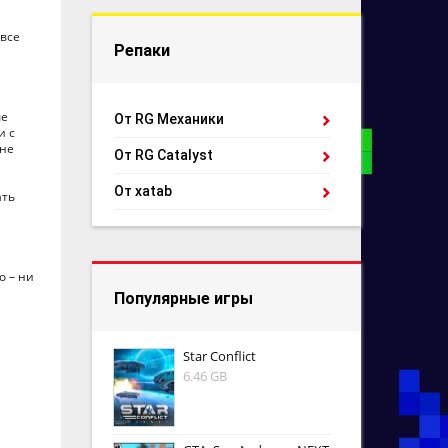
 все
Репаки
ые
От RG Механики
и с
 не
От RG Catalyst
От xatab
ать
о – ни
Популярные игры
Star Conflict
6.46 GB