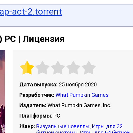
p-act-2.torrent
) PC | Лицензия
Дата выпуска:
25 ноября 2020
Разработчик:
What Pumpkin Games
Издатель:
What Pumpkin Games, Inc.
Платформы
: PC
Жанр:
Визуальные новеллы
,
Игры для 32
битной системы
,
Игры для 64 битной