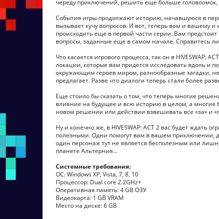
череду приключений, решить еще больше головоомок, 
События игры продолжают историю, начавшуюся в первой
вызывает кучу вопросов. И вот, теперь вам и вашему и
происходить еще в первой части серии. Вам предстоит 
вопросы, заданные еще в самом начале. Справитесь ли 
Что касается игрового процесса, так он в HIVESWAP: AC
локации, которые вам придется исследовать вдоль и п
окружающим героев миром, разнообразные загадки, не
предлагает. Разве что диалоги теперь стали более раз
Еще стоило бы сказать о том, что теперь многие решен
влияние на будущее и всю историю в целом, а многие 
новом решении или действии взвешивать все «за» и «п
Ну и конечно же, в HIVESWAP: ACT 2 вас будет ждать о
полезными. Одни помогут вам в вашем приключении, др
один персонаж тут не является бесполезным или лишн
планете Альтерния…
Системные требования:
ОС: Windows XP, Vista, 7, 8, 10
Процессор: Dual core 2.2GHz+
Оперативная память: 4 GB ОЗУ
Видеокарта: 1 GB VRAM
Место на диске: 6 GB