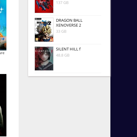
137 GB
DRAGON BALL
XENOVERSE 2
33 GB
SILENT HILL f
ure
48.8 GB