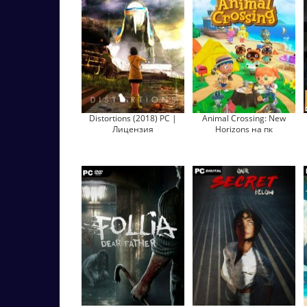
Distortions (2018) PC |
Animal Crossing: New
Лицензия
Horizons на пк