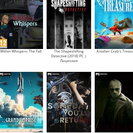
Within Whispers: The Fall
The Shapeshifting
Another Crab's Treas
Detective (2018) PC |
Лицензия