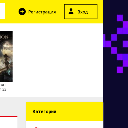
Регистрация
Вход
cur:
n 33
Категории