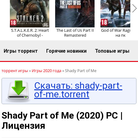
Регистрация
Вход
S.T.A.L.K.E.R. 2: Heart
The Last of Us Part II
God of War Ragnaro
of Chernobyl -
Remastered
на пк
Игры торрент
Горячие новинки
Топовые игры
торрент игры
»
Игры 2020 года
» Shady Part of Me
Скачать: shady-part-
of-me.torrent
Shady Part of Me (2020) PC |
Лицензия