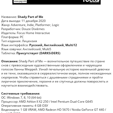
Название:
Shady Part of Me
Дата выхода: 11 декабря 2020
Жанр: Adventure, Indie, Platformer, Logic
Разработчик: Douze Dixièmes
Издатель: Focus Home Interactive
Платформа: PC
Тип издания: Лицензия
Язык интерфейса:
Русский, Английский, Multi12
Язык озвучки: Английский, Multi5
Таблетка:
Присутствует (DARKSiDERS)
Описание:
Shady Part of Me — волнительное путешествие по стране
снов с превосходным художественным оформлением и чарующим
голосом Ханны Мюррей. Узнай печальную историю маленькой девочки
и ее тени, оказавшихся в сюрреалистичном мире, полном неожиданных
сюрпризов. Чтобы справиться с душевными страданиями и пройти
лиричное приключение, героиня и ее спутница должны повзрослеть и
научиться взаимодействовать.
Системные требования:
ОС: Windows 7, 8, 10 (64-bit)
Процессор: AMD Athlon II X2 250 / Intel Pentium Dual-Core G645
Оперативная память: 4 GB ОЗУ
Видеокарта: 1 GB VRAM, AMD Radeon HD 5670 / Nvidia GeForce GT 440 /