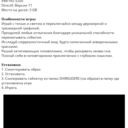
Intel HD 5200
DirectX: Версии 11
Место на диске: 3 GB
Особенности игры:
Играй с тенью и светом и переключайся между двухмерной и
трехмерной графикой.
Преодолей любые испытания благодаря уникальной способности
перематывать события.
Исследуй сюрреалистичный мир, будто написанный акварельными
красками.
Решай затягивающие головоломки, чтобы разорвать оковы сна.
Познай себя в неповторимом приключении с глубоким смыслом.
Установка:
1. Смонтировать образ
2. Установить
3. Скопировать таблетку из папки DARKSiDERS (на образе) в папку где
установлена игра
4. Играть