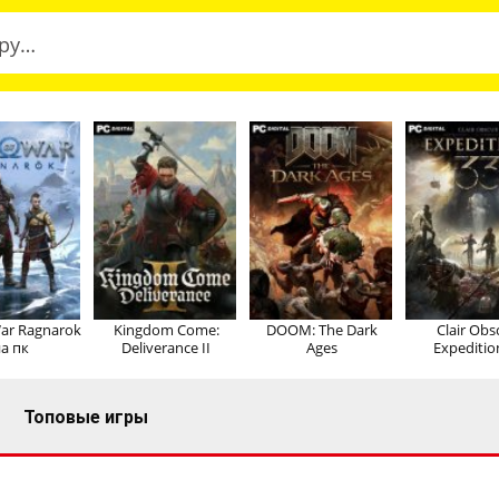
ar Ragnarok
Kingdom Come:
DOOM: The Dark
Clair Obs
а пк
Deliverance II
Ages
Expeditio
Топовые игры