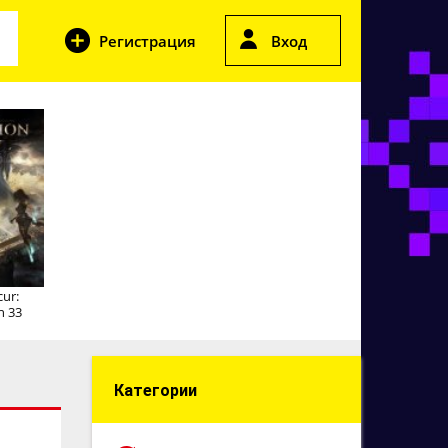
Регистрация
Вход
cur:
n 33
Категории