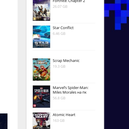
Fortnite: Chapter 2
26.07 GB
Star Conflict
6.46 GB
Scrap Mechanic
19.3 GB
Marvel’s Spider-Man:
Miles Morales на пк
56.8 GB
Atomic Heart
163 GB