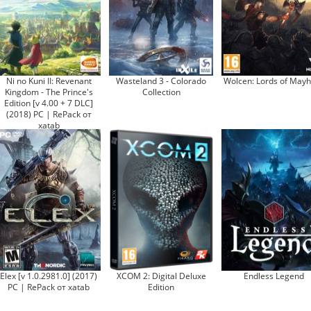
Ni no Kuni II: Revenant
Wasteland 3 - Colorado
Wolcen: Lords of May
Kingdom - The Prince's
Collection
Edition [v 4.00 + 7 DLC]
(2018) PC | RePack от
xatab
Elex [v 1.0.2981.0] (2017)
XCOM 2: Digital Deluxe
Endless Legend
PC | RePack от xatab
Edition