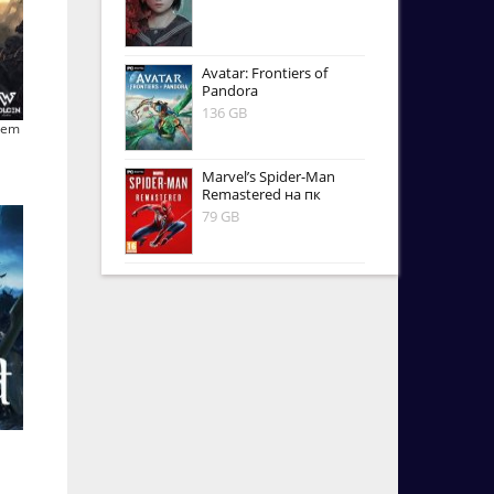
Avatar: Frontiers of
Pandora
136 GB
hem
Marvel’s Spider-Man
Remastered на пк
79 GB