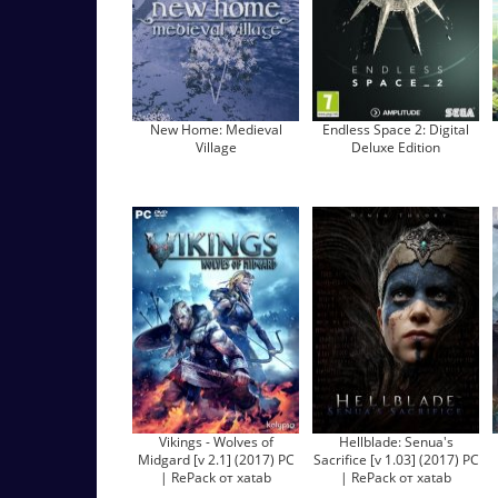
New Home: Medieval
Endless Space 2: Digital
Village
Deluxe Edition
Vikings - Wolves of
Hellblade: Senua's
Midgard [v 2.1] (2017) PC
Sacrifice [v 1.03] (2017) PC
| RePack от xatab
| RePack от xatab