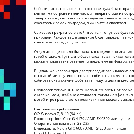
События игры происходят на острове, куда был отправ
климат на острове изменился, и теперь погода на остр
теперь вам нужно выполнить задание и выжить, что буд
сразитесь с самой природой, выживите и спаситесь.
Самое же прекрасное в этой игре то, что тут все буде
природой. Каждое ваше решение будет определять кон
взвешивать каждое действие…
Отдельно еще стоило бы сказать о модели выживания. В 
герой отдыхал. Тут нужно будет следить за показателем 
каждый показатель отвечает определенный фактор, так ч
В целом же игровой процесс тут сводит все к классич
открытый мир, путешествовать, собирать предметы, ко
собирать снаряжение, добывать пищу, и делать многое
Процессов тут очень много. Например, время от времен
снаряжением, чтоб оно оставалось таким же эффективны
в этой игре предлагается реалистичная модель выжив
Системные требования:
ОС: Windows 7, 8, 10 (64-bit)
Процессор: Intel Core i3 4170 / AMD FX 6300 или лучше
Оперативная память: 8 GB ОЗУ
Видеокарта: Nvidia GTX 660 / AMD R9 270 или лучше
DirectX: Версии 11