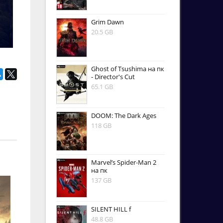
Grim Dawn
20.5 GB
Ghost of Tsushima на пк
- Director's Cut
65.1 GB
DOOM: The Dark Ages
118 GB
Marvel’s Spider-Man 2
на пк
137 GB
SILENT HILL f
48.8 GB