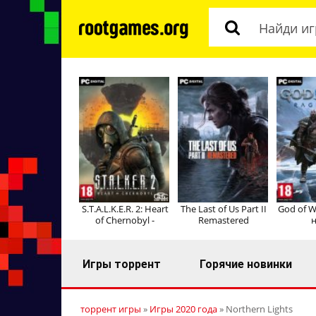
S.T.A.L.K.E.R. 2: Heart
The Last of Us Part II
God of W
of Chernobyl -
Remastered
н
Игры торрент
Горячие новинки
торрент игры
»
Игры 2020 года
» Northern Lights