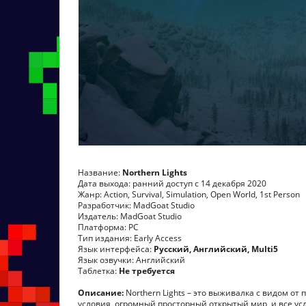
Название:
Northern Lights
Дата выхода: ранний доступ с 14 декабря 2020
Жанр: Action, Survival, Simulation, Open World, 1st Person
Разработчик: MadGoat Studio
Издатель: MadGoat Studio
Платформа: PC
Тип издания: Early Access
Язык интерфейса:
Русский, Английский, Multi5
Язык озвучки: Английский
Таблетка:
Не требуется
Описание:
Northern Lights – это выживалка с видом от
условия, огромный просторный открытый мир, и все у