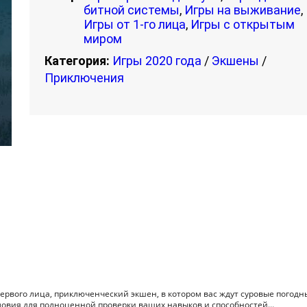
битной системы
,
Игры на выживание
,
Игры от 1-го лица
,
Игры с открытым
миром
Категория:
Игры 2020 года
/
Экшены
/
Приключения
 первого лица, приключенческий экшен, в котором вас ждут суровые погодн
словия для полноценной проверки ваших навыков и способностей…