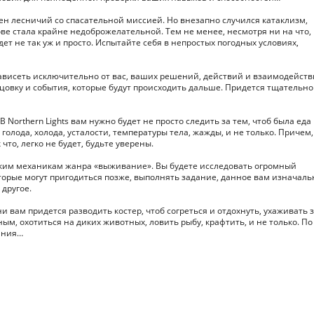
лен лесничий со спасательной миссией. Но внезапно случился катаклизм,
ове стала крайне недоброжелательной. Тем не менее, несмотря ни на что,
ет не так уж и просто. Испытайте себя в непростых погодных условиях,
т зависеть исключительно от вас, ваших решений, действий и взаимодейств
цовку и события, которые будут происходить дальше. Придется тщательно
Northern Lights вам нужно будет не просто следить за тем, чтоб была еда
голода, холода, усталости, температуры тела, жажды, и не только. Причем,
то, легко не будет, будьте уверены.
еским механикам жанра «выживание». Вы будете исследовать огромный
торые могут пригодиться позже, выполнять задание, данное вам изначаль
 другое.
и вам придется разводить костер, чтоб согреться и отдохнуть, ухаживать 
м, охотиться на диких животных, ловить рыбу, крафтить, и не только. По 
ания…