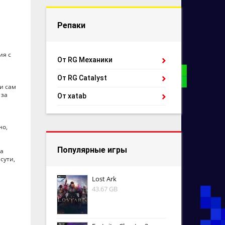
Репаки
ия с
От RG Механики
От RG Catalyst
 и сам
 за
От xatab
но,
Популярные игры
за
сути,
Lost Ark
43.67 GB