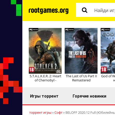
S.T.A.L.K.E.R. 2: Heart
The Last of Us Part II
God of W
of Chernobyl -
Remastered
н
Игры торрент
Горячие новинки
торрент игры
»
Софт
» BELOFF 2020.12 Full (Юбилейный