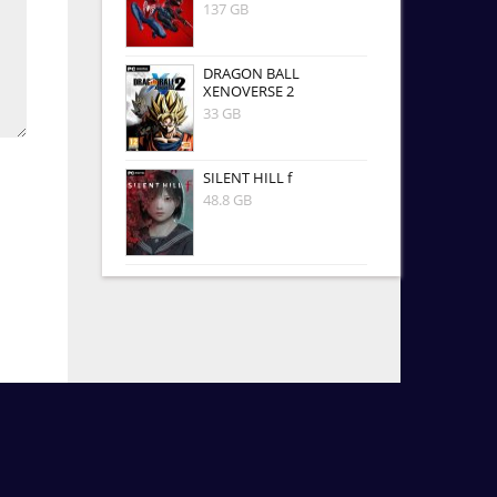
137 GB
DRAGON BALL
XENOVERSE 2
33 GB
SILENT HILL f
48.8 GB