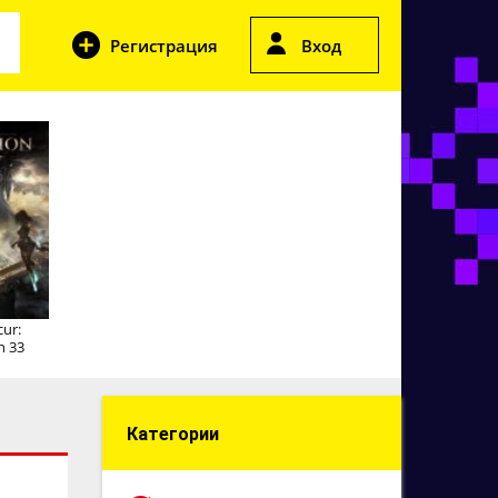
Регистрация
Вход
cur:
n 33
Категории