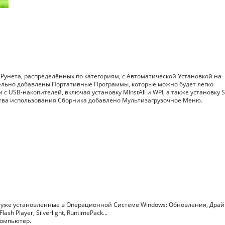
унета, распределённых по категориям, с Автоматической Установкой на
льно добавлены Портативные Программы, которые можно будет легко
 с USB-накопителей, включая установку MInstAll и WPI, а также установку 
удобства использования Сборника добавлено Мультизагрузочное Меню.
 уже установленные в Операционной Системе Windows: Обновления, Драй
lash Player, Silverlight, RuntimePack...
компьютер.