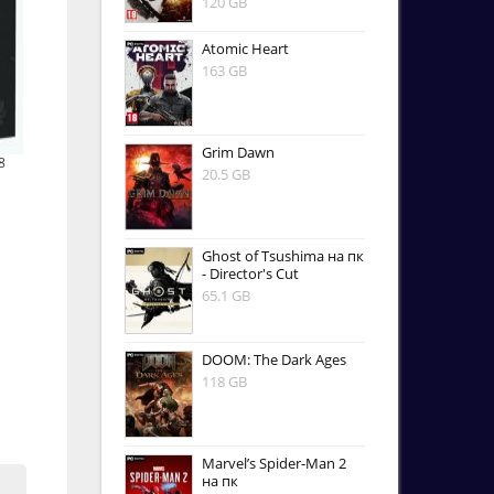
120 GB
Atomic Heart
163 GB
Grim Dawn
8
20.5 GB
Ghost of Tsushima на пк
- Director's Cut
65.1 GB
DOOM: The Dark Ages
118 GB
Marvel’s Spider-Man 2
на пк