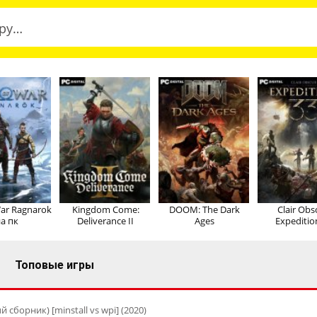
ar Ragnarok
Kingdom Come:
DOOM: The Dark
Clair Obs
а пк
Deliverance II
Ages
Expeditio
Топовые игры
 сборник) [minstall vs wpi] (2020)