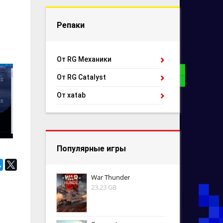
Репаки
От RG Механики
От RG Catalyst
От xatab
Популярные игры
War Thunder
23.23 GB