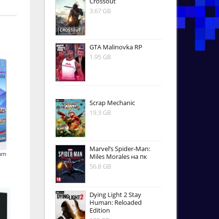
Crossout
3.67 GB
GTA Malinovka RP
1.95 GB
Scrap Mechanic
19.3 GB
Marvel’s Spider-Man:
um
Miles Morales на пк
56.8 GB
Dying Light 2 Stay
Human: Reloaded
Edition