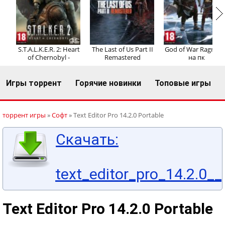
Регистрация
Вход
S.T.A.L.K.E.R. 2: Heart
The Last of Us Part II
God of War Ragnaro
of Chernobyl -
Remastered
на пк
Игры торрент
Горячие новинки
Топовые игры
торрент игры
»
Софт
» Text Editor Pro 14.2.0 Portable
Скачать:
text_editor_pro_14.2.0__
Text Editor Pro 14.2.0 Portable