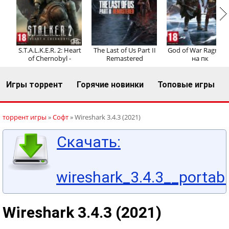
Регистрация
Вход
S.T.A.L.K.E.R. 2: Heart
The Last of Us Part II
God of War Ragnaro
of Chernobyl -
Remastered
на пк
Игры торрент
Горячие новинки
Топовые игры
торрент игры
»
Софт
» Wireshark 3.4.3 (2021)
Скачать:
wireshark_3.4.3__portabl
Wireshark 3.4.3 (2021)