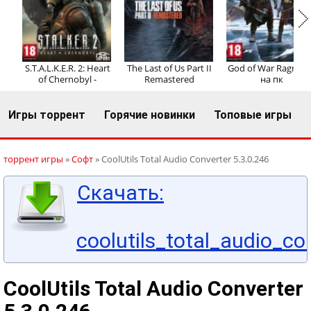
Регистрация
Вход
S.T.A.L.K.E.R. 2: Heart
The Last of Us Part II
God of War Ragnaro
of Chernobyl -
Remastered
на пк
Игры торрент
Горячие новинки
Топовые игры
торрент игры
»
Софт
» CoolUtils Total Audio Converter 5.3.0.246
Скачать:
coolutils_total_audio_co
CoolUtils Total Audio Converter