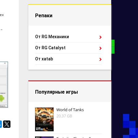
ех
Репаки
 –
От RG Механики
От RG Catalyst
От xatab
Популярные игры
World of Tanks
20.37 GB