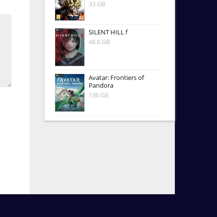
33 GB
SILENT HILL f
48.8 GB
Avatar: Frontiers of
Pandora
136 GB