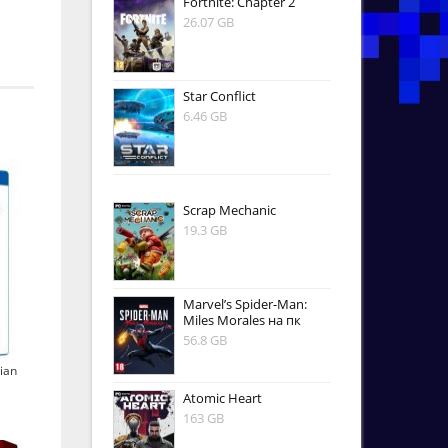
Fortnite: Chapter 2
26.07 GB
Star Conflict
6.46 GB
Scrap Mechanic
19.3 GB
Marvel’s Spider-Man:
Miles Morales на пк
56.8 GB
ian
Atomic Heart
163 GB