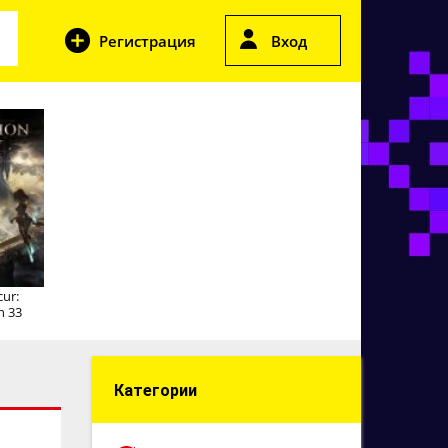
Регистрация
Вход
cur:
n 33
Категории