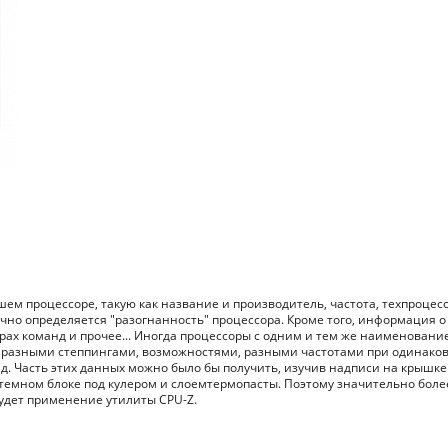
м процессоре, такую как название и производитель, частота, техпроцес
чно определяется "разогнанность" процессора. Кроме того, информация о
рах команд и прочее... Иногда процессоры с одним и тем же наименовани
с разными степпингами, возможностями, разными частотами при одинако
 д. Часть этих данных можно было бы получить, изучив надписи на крышке
истемном блоке под кулером и слоемтермопасты. Поэтому значительно боле
дет применение утилиты CPU-Z.