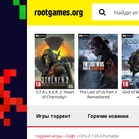
S.T.A.L.K.E.R. 2: Heart
The Last of Us Part II
God of W
of Chernobyl -
Remastered
н
Игры торрент
Горячие новинки
торрент игры
»
Софт
» CPU-Z 1.95.0 Portable