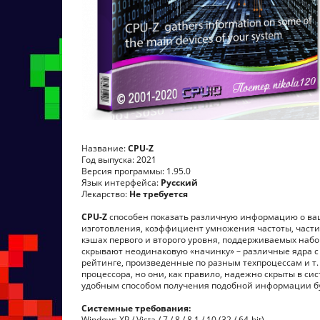
Название:
CPU-Z
Год выпуска: 2021
Версия программы: 1.95.0
Язык интерфейса:
Русский
Лекарство:
Не требуется
CPU-Z
способен показать различную информацию о ваше
изготовления, коэффициент умножения частоты, части
кэшах первого и второго уровня, поддерживаемых набо
скрывают неодинаковую «начинку» – различные ядра 
рейтинге, произведенные по разным техпроцессам и т.
процессора, но они, как правило, надежно скрыты в с
удобным способом получения подобной информации бу
Системные требования:
Windows XP / Vista / 7 / 8 / 8.1 / 10 (32 / 64-bit)