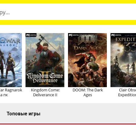
ar Ragnarok
Kingdom Come:
DOOM: The Dark
Clair Obs
а пк
Deliverance II
Ages
Expeditio
Топовые игры