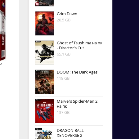
Grim Dawn
20.5 GB
Ghost of Tsushima на пк
- Director's Cut
65.1 GB
o
DOOM: The Dark Ages
118 GB
Marvel’s Spider-Man 2
на пк
137 GB
DRAGON BALL
XENOVERSE 2