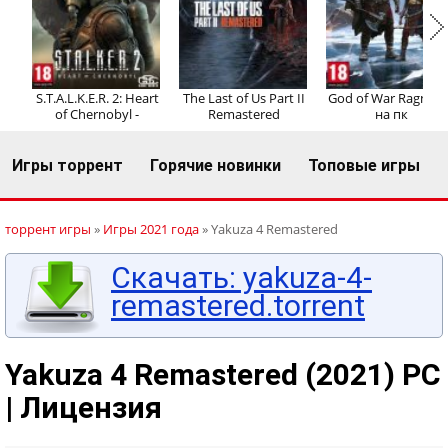
Регистрация
Вход
S.T.A.L.K.E.R. 2: Heart
The Last of Us Part II
God of War Ragnaro
of Chernobyl -
Remastered
на пк
Игры торрент
Горячие новинки
Топовые игры
торрент игры
»
Игры 2021 года
» Yakuza 4 Remastered
Скачать: yakuza-4-
remastered.torrent
Yakuza 4 Remastered (2021) PC
| Лицензия