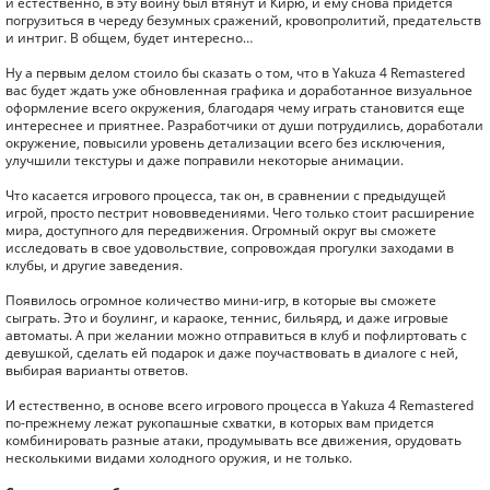
и естественно, в эту войну был втянут и Кирю, и ему снова придется
погрузиться в череду безумных сражений, кровопролитий, предательств
и интриг. В общем, будет интересно…
Ну а первым делом стоило бы сказать о том, что в Yakuza 4 Remastered
вас будет ждать уже обновленная графика и доработанное визуальное
оформление всего окружения, благодаря чему играть становится еще
интереснее и приятнее. Разработчики от души потрудились, доработали
окружение, повысили уровень детализации всего без исключения,
улучшили текстуры и даже поправили некоторые анимации.
Что касается игрового процесса, так он, в сравнении с предыдущей
игрой, просто пестрит нововведениями. Чего только стоит расширение
мира, доступного для передвижения. Огромный округ вы сможете
исследовать в свое удовольствие, сопровождая прогулки заходами в
клубы, и другие заведения.
Появилось огромное количество мини-игр, в которые вы сможете
сыграть. Это и боулинг, и караоке, теннис, бильярд, и даже игровые
автоматы. А при желании можно отправиться в клуб и пофлиртовать с
девушкой, сделать ей подарок и даже поучаствовать в диалоге с ней,
выбирая варианты ответов.
И естественно, в основе всего игрового процесса в Yakuza 4 Remastered
по-прежнему лежат рукопашные схватки, в которых вам придется
комбинировать разные атаки, продумывать все движения, орудовать
несколькими видами холодного оружия, и не только.