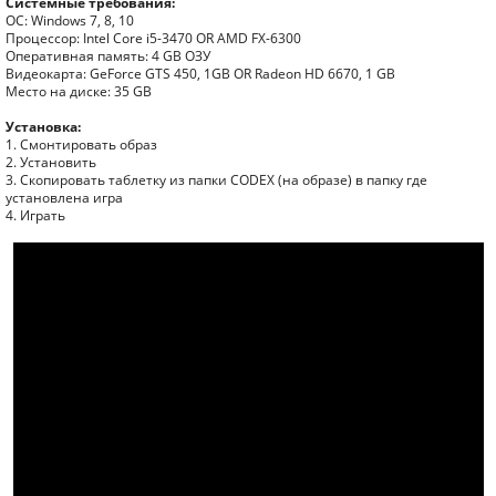
Системные требования:
ОС: Windows 7, 8, 10
Процессор: Intel Core i5-3470 OR AMD FX-6300
Оперативная память: 4 GB ОЗУ
Видеокарта: GeForce GTS 450, 1GB OR Radeon HD 6670, 1 GB
Место на диске: 35 GB
Установка:
1. Смонтировать образ
2. Установить
3. Скопировать таблетку из папки CODEX (на образе) в папку где
установлена игра
4. Играть