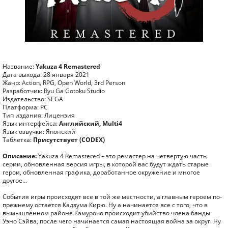
Название:
Yakuza 4 Remastered
Дата выхода: 28 января 2021
Жанр: Action, RPG, Open World, 3rd Person
Разработчик: Ryu Ga Gotoku Studio
Издательство: SEGA
Платформа: PC
Тип издания: Лицензия
Язык интерфейса:
Английский, Multi4
Язык озвучки: Японский
Таблетка:
Присутствует (CODEX)
Описание:
Yakuza 4 Remastered – это ремастер на четвертую часть
серии, обновленная версия игры, в которой вас будут ждать старые
герои, обновленная графика, доработанное окружение и многое
другое…
События игры происходят все в той же местности, а главным героем по-
прежнему остается Кадзума Кирю. Ну а начинается все с того, что в
вымышленном районе Камурочо происходит убийство члена банды
Уэно Сэйва, после чего начинается самая настоящая война за округ. Ну